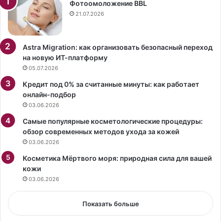
р
д
Фотоомоложение BBL
у
л
21.07.2026
д
я
н
к
и
о
Astra Migration: как организовать безопасный переход
к
ш
на новую ИТ-платформу
и
е
05.07.2026
В
к
Кредит под 0% за считанные минуты: как работает
л
онлайн-подбор
а
03.06.2026
д
и
Самые популярные косметологические процедуры:
в
обзор современных методов ухода за кожей
о
03.06.2026
с
т
Косметика Мёртвого моря: природная сила для вашей
о
кожи
к
03.06.2026
с
к
Показать больше
о
й