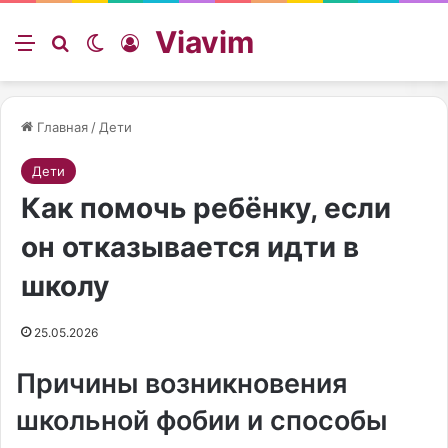
Viavim
Меню
Искать
Switch skin
Войти
Главная
/
Дети
Дети
Как помочь ребёнку, если
он отказывается идти в
школу
25.05.2026
Причины возникновения
школьной фобии и способы