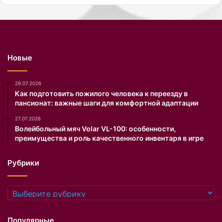
т
а
м
о
ж
Новые
н
и
в
29.07.2026
м
Как подготовить пожилого человека к переезду в
пансионат: важные шаги для комфортной адаптации
е
с
27.07.2026
т
Волейбольный мяч Volar VL-100: особенности,
е
преимущества и роль качественного инвентаря в игре
с
Р
Рубрики
о
с
п
Рубрики
о
т
р
Популярные