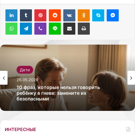
Pinterest
Reddit
Вконтакте
Одноклассники
Skype
Messenger
WhatsApp
Telegram
Viber
Line
Поделиться через электронную почту
Печатать
Дети
26.05.2026
10 фраз, которые нельзя говорить
ребёнку в гневе: замените их
безопасными
ИНТЕРЕСНЫЕ