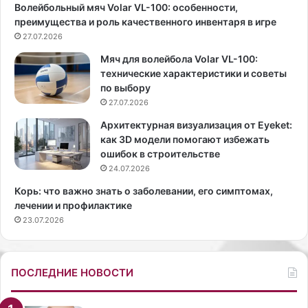
Волейбольный мяч Volar VL-100: особенности,
о
в
преимущества и роль качественного инвентаря в игре
в
ч
а
27.07.2026
а
н
с
Мяч для волейбола Volar VL-100:
н
т
технические характеристики и советы
о
н
по выбору
й
о
27.07.2026
о
м
б
д
Архитектурная визуализация от Eyeket:
у
о
как 3D модели помогают избежать
в
м
ошибок в строительстве
и
е
24.07.2026
и
б
Корь: что важно знать о заболевании, его симптомах,
з
е
лечении и профилактике
ъ
з
23.07.2026
я
о
л
п
и
а
с
с
ПОСЛЕДНИЕ НОВОСТИ
о
н
т
о