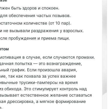
т
а
лжен быть здоров и спокоен.
р
для обеспечения частых позывов.
ш
е
статочном количестве (от 10 пар).
5
ии не вызывали раздражения у взрослых.
0
л
осле пробуждения и приема пищи.
е
т
ртом
.
мотивация в случае, если случаются промахи.
М
а
дачная попытка — это вознаграждение,
т
ьный график. Если произошла авария,
е
ие, так как похвала за успех важнее
р
ривычные трусики-памперсы на время
и
а
з обихода. Это стимулирует контроль над
л
 вызывает естественное желание оставаться
н
кая дрессировка, а мягкое формирование
а
е.
э