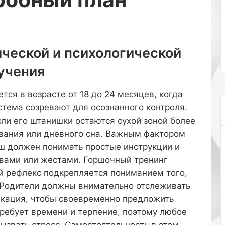
02.10.2025
ь
 на вечеринку
«Итальянский боб» назвали
я
ss of Fashion.
лучшей стрижкой для женщи
н
кованы на сайте
старше 50 лет. Материал на эт
с
тему публикует Parade.
ческой и психологической
к
и
учения
й
б
о
тся в возрасте от 18 до 24 месяцев, когда
б
стема созревают для осознанного контроля.
»
сли его штанишки остаются сухой зоной более
н
ования или дневного сна. Важным фактором
а
з
ш должен понимать простые инструкции и
в
овами или жестами. Горшочный тренинг
а
й рефлекс подкрепляется пониманием того,
л
. Родители должны внимательно отслеживать
и
екация, чтобы своевременно предложить
л
у
ребует времени и терпение, поэтому любое
ч
ызвать стресс. Самостоятельность в этом