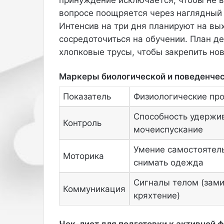
и
вопросе поощряется через наглядный 
т
Интенсив на три дня планируют на вы
а
н
сосредоточиться на обучении. План де
с
хлопковые трусы, чтобы закрепить но
к
а
Маркеры биологической и поведенчес
я
т
Показатель
Физиологические пр
о
п
Способность удержи
-
Контроль
мочеиспускание
м
о
Умение самостоятел
д
Моторика
снимать одежда
е
л
Сигналы телом (зами
ь
Коммуникация
и
кряхтение)
р
л
Чек-лист для подготовки к активной 