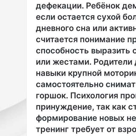
к
дефекации. Ребёнок де
у
ж
если остается сухой бо
у
дневного сна или актив
р
н
считается понимание п
а
л
способность выразить 
а
B
или жестами. Родители 
u
навыки крупной мотори
s
i
самостоятельно снимат
n
e
горшок. Психология пр
s
s
принуждение, так как с
o
формирование новых не
f
F
тренинг требует от взр
a
s