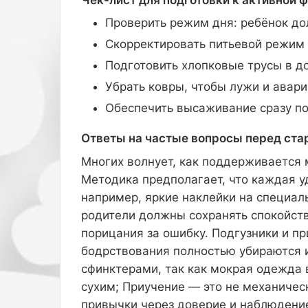
а
н
Проверить режим дня: ребёнок до
д
Скорректировать питьевой режим 
с
к
Подготовить хлопковые трусы в до
о
Убрать ковры, чтобы лужи и авар
г
о
Обеспечить высаживание сразу п
п
р
Ответы на частые вопросы перед ста
о
Многих волнует, как поддерживается 
и
с
Методика предполагает, что каждая у
х
например, яркие наклейки на специал
о
родители должны сохранять спокойств
ж
порицания за ошибку. Подгузники и п
д
е
бодрствования полностью убираются и
н
сфинктерами, так как мокрая одежда
и
сухим; Приучение — это не механичес
я
привычки через доверие и наблюдени
С