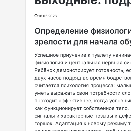
т
платье пришла
н
журнала Busine
18.05.2026
а
Снимки опубли
я
издания….
Определение физиологи
н
о
зрелости для начала об
в
о
з
Успешное приучение к туалету начинае
е
физиология и центральная нервная си
л
Ребёнок демонстрирует готовность, е
а
двух часов подряд во время бодрств
н
д
считается психология процесса: малы
с
уметь выражать свои потребности сл
к
проходит эффективнее, когда условны
а
как функционирует собственное тело
я
сигналы и характерные позывы к деф
и
б
горшок. Адаптация к новому режиму т
р
принуждение исключается, чтобы не в