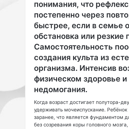
понимания, что рефлек
h
i
постепенно через повто
o
n
быстрее, если в семье 
.
обстановка или резкие 
С
н
Самостоятельность поо
и
м
создания культа из ест
к
и
организма. Интенсив в
о
физическом здоровье и 
п
у
недомогания.
б
л
и
Когда возраст достигает полутора-дву
к
удерживать мочеиспускание. Ребёнок
о
заранее, что является фундаментом 
в
без созревания коры головного мозга,
а