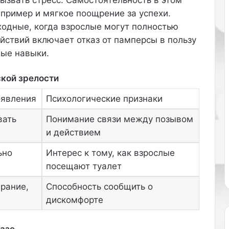
ш
пример и мягкое поощрение за успехи.
е
ходные, когда взрослые могут полностью
й
с
йствий включает отказ от памперсы в пользу
т
вые навыки.
р
и
кой зрелости
ж
к
оявления
Психологические признаки
о
й
вать
Понимание связи между позывом
д
и действием
л
я
ьно
Интерес к тому, как взрослые
ж
посещают туалет
е
н
рание,
Способность сообщить о
щ
и
дискомфорте
н
с
фазе