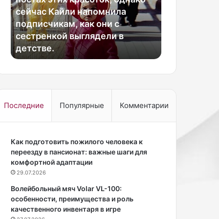
и
д
сейчас Кайли напомнила
описание о
К
и
н
подписчикам, как они с
проекта, к
е
ч
у
сестренкой выглядели в
себя сразу
н
н
детстве.
пространст
д
о
а
г
л
о
л
и
Д
с
ж
п
Последние
Популярные
Комментарии
е
а
н
н
н
с
е
Как подготовить пожилого человека к
к
р
переезду в пансионат: важные шаги для
о
з
комфортной адаптации
г
н
о
29.07.2026
а
я
Волейбольный мяч Volar VL-100:
е
з
особенности, преимущества и роль
т
ы
качественного инвентаря в игре
в
к