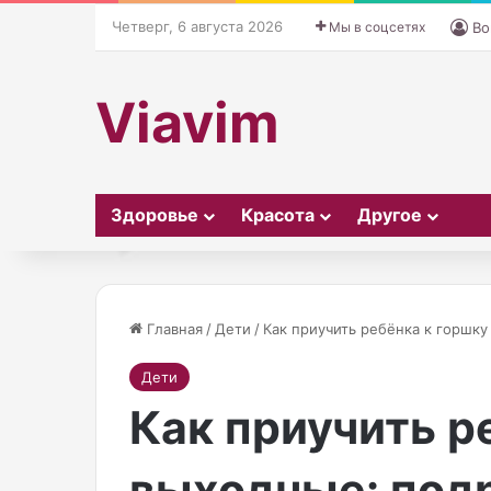
Четверг, 6 августа 2026
Мы в соцсетях
Во
Viavim
Здоровье
Красота
Другое
Главная
/
Дети
/
Как приучить ребёнка к горшк
Дети
07.10.2025
И
Известная нов
Как приучить р
з
британская то
в
ирландского 
е
выходные: под
с
Стелла Максве