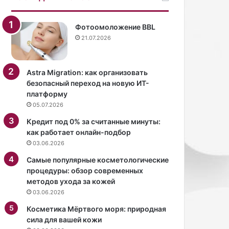
т
и
ь
т
р
с
Фотоомоложение BBL
о
я
21.07.2026
с
к
к
а
о
к
Astra Migration: как организовать
ш
«
безопасный переход на новую ИТ-
н
В
платформу
ы
к
05.07.2026
е
у
н
с
Кредит под 0% за считанные минуты:
а
ж
как работает онлайн-подбор
р
и
03.06.2026
я
з
Самые популярные косметологические
д
н
процедуры: обзор современных
ы
и
методов ухода за кожей
в
»
03.06.2026
п
.
о
Э
Косметика Мёртвого моря: природная
с
т
сила для вашей кожи
т
о