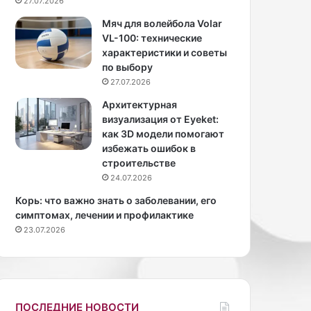
27.07.2026
е
а
с
S
Мяч для волейбола Volar
ь
a
VL-100: технические
м
b
характеристики и советы
и
o
по выбору
р
r
27.07.2026
.
d
Архитектурная
М
e
визуализация от Eyeket:
ы
l
как 3D модели помогают
п
a
избежать ошибок в
р
V
строительстве
и
i
24.07.2026
в
d
ы
a
Корь: что важно знать о заболевании, его
к
п
симптомах, лечении и профилактике
л
е
23.07.2026
и
р
в
е
и
в
д
о
е
д
ПОСЛЕДНИЕ НОВОСТИ