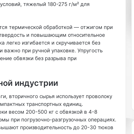
а
условий, тяжелый 180-275 г/м² для
т
е
л
тся термической обработкой — отжигом при
ь
н
твердость и повышающим относительное
а
а легко изгибается и скручивается без
я
и важно при ручной упаковке. Упругость
д
ение обвязки без разрыва при
а
т
а
в
ной индустрии
и
с
аги, вторичного сырья использует проволоку
т
о
омпактных транспортных единиц.
р
и весом 200-500 кг с обвязкой в 4-8
и
рмы при погрузочно-разгрузочных операциях.
и
вышают производительность до 20-30 тюков
Р