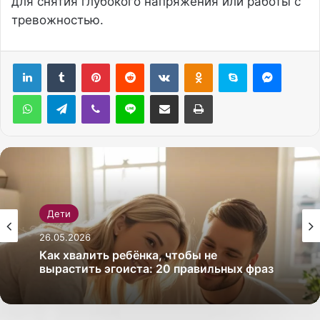
для снятия глубокого напряжения или работы с
тревожностью.
Pinterest
Reddit
Вконтакте
Одноклассники
Skype
Messenger
WhatsApp
Telegram
Viber
Line
Поделиться через электронную почту
Печатать
Дети
26.05.2026
Как хвалить ребёнка, чтобы не
вырастить эгоиста: 20 правильных фраз