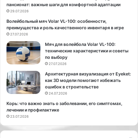
н
Е
пансионат: важные шаги для комфортной адаптации
о
к
29.07.2026
й
а
Волейбольный мяч Volar VL-100: особенности,
б
т
преимущества и роль качественного инвентаря в игре
о
е
л
27.07.2026
р
ь
и
Мяч для волейбола Volar VL-100:
н
н
технические характеристики и советы
и
а
по выбору
ц
Ш
27.07.2026
е
п
2
и
Архитектурная визуализация от Eyeket:
3
ц
как 3D модели помогают избежать
а
а
ошибок в строительстве
в
п
24.07.2026
г
о
Корь: что важно знать о заболевании, его симптомах,
у
к
лечении и профилактике
с
а
23.07.2026
т
з
а
а
з
л