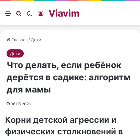
Viavim
Меню
Искать
Switch skin
Войти
Главная
/
Дети
Дети
Что делать, если ребёнок
дерётся в садике: алгоритм
для мамы
06.05.2026
Корни детской агрессии и
физических столкновений в