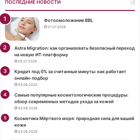
н
а
ПОСЛЕДНИЕ НОВОСТИ
а
о
ч
т
и
к
Фотоомоложение BBL
т
р
21.07.2026
е
о
л
в
ь
е
Astra Migration: как организовать безопасный переход
н
н
на новую ИТ-платформу
о
н
05.07.2026
р
ы
Кредит под 0% за считанные минуты: как работает
а
е
онлайн-подбор
н
ф
03.06.2026
ь
о
ш
т
Самые популярные косметологические процедуры:
е
о
обзор современных методов ухода за кожей
с
в
03.06.2026
р
ч
о
Косметика Мёртвого моря: природная сила для вашей
е
к
кожи
с
а
т
03.06.2026
н
ь