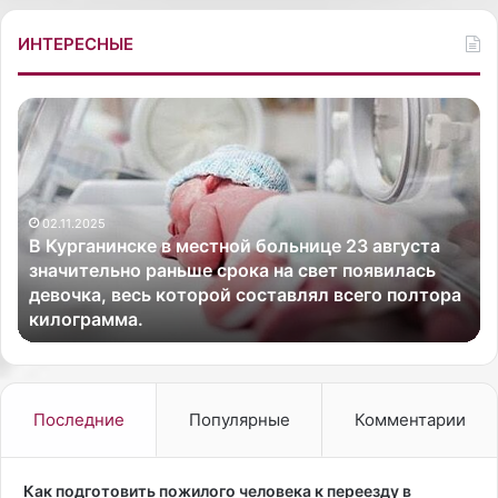
ИНТЕРЕСНЫЕ
В
Р
К
о
у
с
р
с
г
и
02.11.2025
а
й
В Курганинске в местной больнице 23 августа
н
с
значительно раньше срока на свет появилась
и
к
девочка, весь которой составлял всего полтора
н
а
килограмма.
с
я
к
а
е
к
в
т
м
р
Последние
Популярные
Комментарии
е
и
с
с
т
а
Как подготовить пожилого человека к переезду в