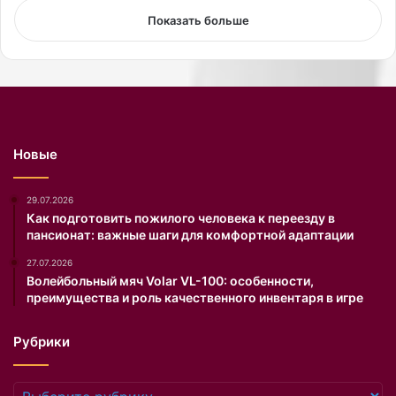
а
д
Показать больше
с
н
в
я
е
р
т
о
п
ж
о
д
я
е
Новые
в
н
и
и
л
я
29.07.2026
а
.
Как подготовить пожилого человека к переезду в
пансионат: важные шаги для комфортной адаптации
с
ь
27.07.2026
д
Волейбольный мяч Volar VL-100: особенности,
е
преимущества и роль качественного инвентаря в игре
в
о
Рубрики
ч
к
а
Рубрики