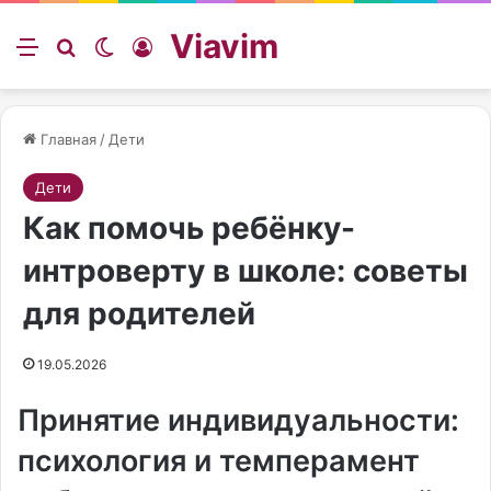
Viavim
Меню
Искать
Switch skin
Войти
Главная
/
Дети
Дети
Как помочь ребёнку-
интроверту в школе: советы
для родителей
19.05.2026
Принятие индивидуальности:
психология и темперамент