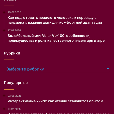
р
а
П
м
р
и
29.07.2026
е
.
Как подготовить пожилого человека к переезду в
пансионат: важные шаги для комфортной адаптации
с
н
27.07.2026
я
Волейбольный мяч Volar VL-100: особенности,
к
преимущества и роль качественного инвентаря в игре
о
в
Рубрики
п
о
д
Рубрики
р
о
б
Популярные
н
о
03.06.2026
р
Интерактивные книги: как чтение становится опытом
а
с
16.12.2025
с