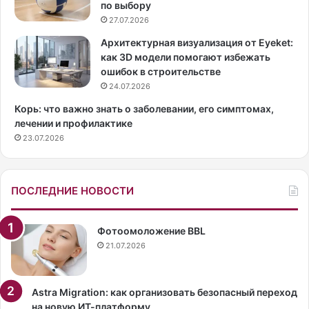
по выбору
е
s
27.07.2026
н
S
б
e
Архитектурная визуализация от Eyeket:
ы
c
как 3D модели помогают избежать
л
r
ошибок в строительстве
п
e
24.07.2026
р
t
Корь: что важно знать о заболевании, его симптомах,
о
н
лечении и профилактике
и
а
23.07.2026
з
ч
о
а
й
л
т
п
ПОСЛЕДНИЕ НОВОСТИ
и
р
.
о
И
д
Фотоомоложение BBL
з
а
21.07.2026
в
в
е
а
с
т
Astra Migration: как организовать безопасный переход
т
ь
на новую ИТ-платформу