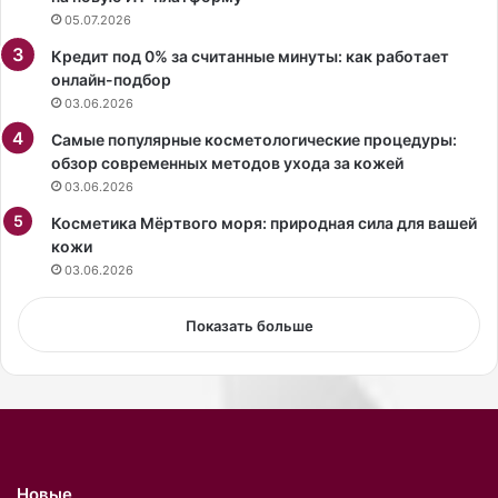
н
а
05.07.2026
ы
д
Кредит под 0% за считанные минуты: как работает
й
в
онлайн-подбор
и
е
03.06.2026
с
н
п
т
Самые популярные косметологические процедуры:
о
-
обзор современных методов ухода за кожей
л
к
03.06.2026
н
а
и
Косметика Мёртвого моря: природная сила для вашей
л
т
кожи
е
е
н
03.06.2026
л
д
ь
а
Показать больше
В
р
л
и
а
с
д
т
и
р
м
у
и
с
Новые