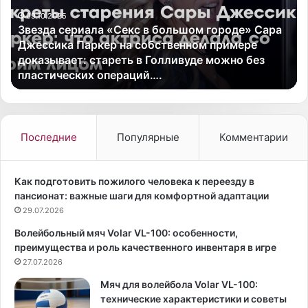
02.10.2025
о
и
По словам артиста, разрыв должен был
в
к
произойти. Известный исполнитель Владимир
а
а
Пресняков подробно рассказал о расставании с
м
н
Кристиной Орбакайте, став героем программы
а
с
«Судьба человека » на канале…
р
к
т
и
и
й
с
б
т
р
Последние
Популярные
Комментарии
а
е
,
н
р
д
Как подготовить пожилого человека к переезду в
а
V
пансионат: важные шаги для комфортной адаптации
з
i
29.07.2026
р
c
Волейбольный мяч Volar VL-100: особенности,
ы
t
преимущества и роль качественного инвентаря в игре
в
o
д
27.07.2026
r
о
i
Мяч для волейбола Volar VL-100:
л
a
технические характеристики и советы
ж
’