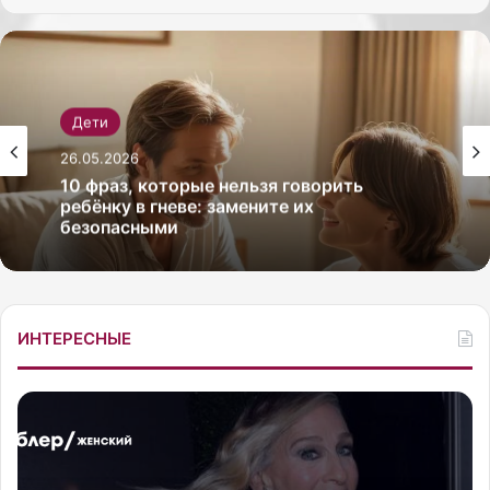
Дети
Дети
26.05.2026
Как выбрать рюкзак для первоклассника
26.05.2026
с ортопедической спинкой
10 фраз, которые нельзя говорить
ИНТЕРЕСНЫЕ
ребёнку в гневе: замените их
безопасными
П
А
о
м
с
е
л
р