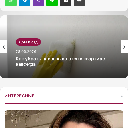
Дом и сад
28.05.2026
Как убрать плесень со стен в квартире
навсегда
ИНТЕРЕСНЫЕ
Д
И
е
з
в
г