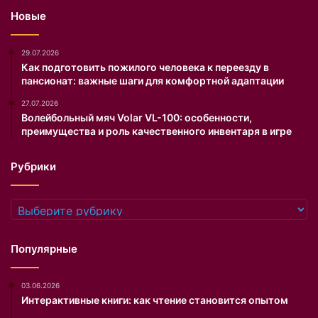
т
в
Новые
е
а
л
и
29.07.2026
с
Как подготовить пожилого человека к переезду в
пансионат: важные шаги для комфортной адаптации
о
ц
27.07.2026
и
Волейбольный мяч Volar VL-100: особенности,
а
преимущества и роль качественного инвентаря в игре
л
ь
Рубрики
н
ы
х
Рубрики
с
е
т
Популярные
е
й
03.06.2026
а
Интерактивные книги: как чтение становится опытом
к