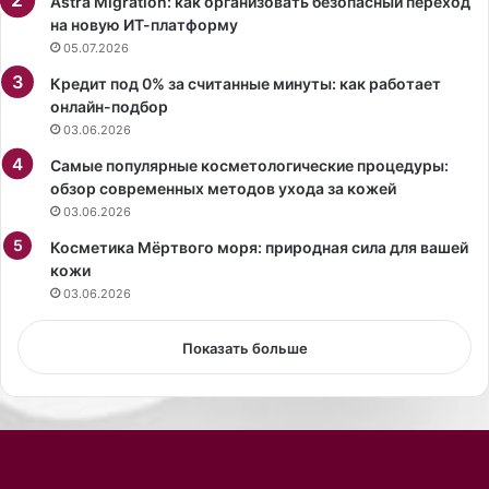
Astra Migration: как организовать безопасный переход
н
д
на новую ИТ-платформу
е
о
05.07.2026
ж
с
Кредит под 0% за считанные минуты: как работает
н
е
онлайн-подбор
о
р
03.06.2026
м
и
о
й
Самые популярные косметологические процедуры:
б
н
обзор современных методов ухода за кожей
р
о
03.06.2026
а
г
з
Косметика Мёртвого моря: природная сила для вашей
о
е
кожи
п
.
р
03.06.2026
П
о
о
и
Показать больше
л
з
ь
в
з
о
о
д
в
с
а
т