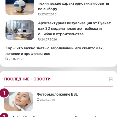
л
я
технические характеристики и советы
о
л
по выбору
н
и
27.07.2026
н
т
и
ь
Архитектурная визуализация от Eyeket:
к
я
как 3D модели помогают избежать
а
п
ошибок в строительстве
м
л
24.07.2026
и
а
Корь: что важно знать о заболевании, его симптомах,
в
с
лечении и профилактике
р
т
23.07.2026
о
м
м
а
а
с
н
с
ПОСЛЕДНИЕ НОВОСТИ
т
:
и
о
ч
т
Фотоомоложение BBL
н
и
21.07.2026
о
д
м
е
,
и