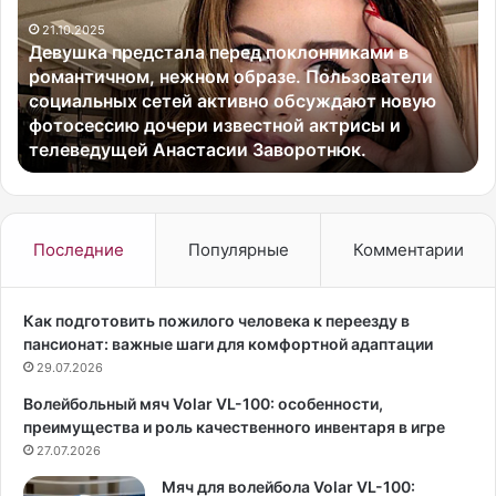
у
о
21.10.2025
ш
т
Девушка предстала перед поклонниками в
к
о
романтичном, нежном образе. Пользователи
а
в
социальных сетей активно обсуждают новую
п
л
фотосессию дочери известной актрисы и
р
е
телеведущей Анастасии Заворотнюк.
е
н
д
и
с
е
т
п
а
р
Последние
Популярные
Комментарии
л
е
а
с
п
с
Как подготовить пожилого человека к переезду в
е
-
пансионат: важные шаги для комфортной адаптации
р
ф
29.07.2026
е
о
Волейбольный мяч Volar VL-100: особенности,
д
р
преимущества и роль качественного инвентаря в игре
п
м
о
27.07.2026
д
к
л
Мяч для волейбола Volar VL-100: