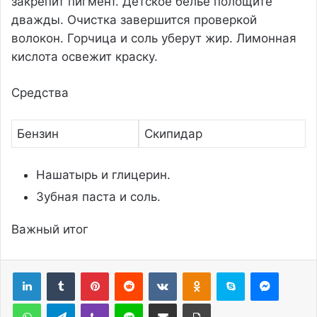
закрепит пигмент. Детское белье полощите
дважды. Очистка завершится проверкой
волокон. Горчица и соль уберут жир. Лимонная
кислота освежит краску.
Средства
Бензин
Скипидар
Нашатырь и глицерин.
Зубная паста и соль.
Важный итог
Pinterest
Reddit
Вконтакте
Одноклассники
Skype
Messenger
WhatsApp
Telegram
Viber
Line
Поделиться через электронную почту
Печатать