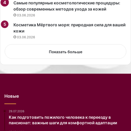
п
к
Самые популярные косметологические процедуры:
л
и
обзор современных методов ухода за кожей
а
х
03.06.2026
т
ш
ь
Косметика Мёртвого моря: природная сила для вашей
о
е
кожи
р
с
т
03.06.2026
з
а
о
х
Показать больше
л
.
о
т
ы
м
к
о
Новые
р
с
е
29.07.2026
т
Как подготовить пожилого человека к переезду в
пансионат: важные шаги для комфортной адаптации
о
м