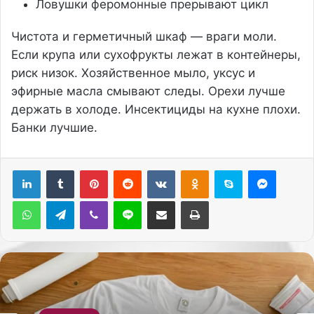
Ловушки феромонные прерывают цикл
Чистота и герметичный шкаф — враги моли.
Если крупа или сухофрукты лежат в контейнеры,
риск низок. Хозяйственное мыло, уксус и
эфирные масла смывают следы. Орехи лучше
держать в холоде. Инсектициды на кухне плохи.
Банки лучшие.
Pinterest
Reddit
Вконтакте
Одноклассники
Skype
Messenger
WhatsApp
Telegram
Viber
Line
Поделиться через электронную почту
Печатать