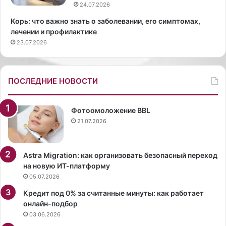
а
л
24.07.2026
ш
ь
Корь: что важно знать о заболевании, его симптомах,
ь
з
лечении и профилактике
я
а
23.07.2026
н
Х
в
о
ы
с
ш
к
ПОСЛЕДНИЕ НОВОСТИ
л
с
а
н
в
я
Фотоомоложение BBL
с
л
21.07.2026
в
а
е
с
т
ь
Astra Migration: как организовать безопасный переход
в
в
на новую ИТ-платформу
м
к
05.07.2026
и
о
Кредит под 0% за считанные минуты: как работает
н
р
онлайн-подбор
и
о
03.06.2026
-
т