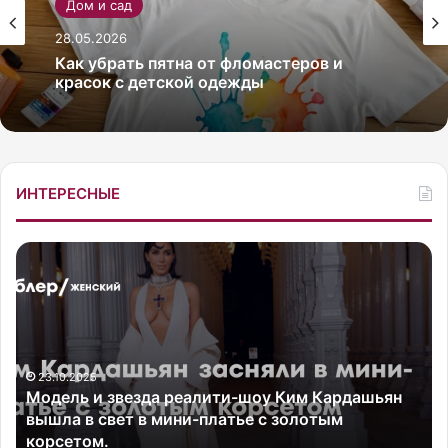
Дом и сад
28.05.2026
Как убрать пятна от фломастеров и
красок с детской одежды
ИНТЕРЕСНЫЕ
М
«
о
А
д
н
е
г
л
е
ь
л
и
23.10.2025
»
Модель и звезда реалити-шоу Ким Кардашьян
з
V
вышла в свет в мини-платье с золотым
в
i
корсетом.
е
c