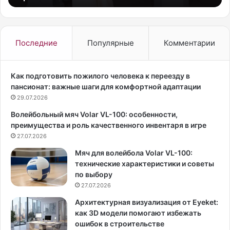
з
t
д
o
а
r
р
i
Последние
Популярные
Комментарии
е
a
а
’
л
s
Как подготовить пожилого человека к переезду в
и
S
пансионат: важные шаги для комфортной адаптации
т
e
29.07.2026
и
c
Волейбольный мяч Volar VL-100: особенности,
-
r
преимущества и роль качественного инвентаря в игре
ш
e
о
27.07.2026
t
у
и
Мяч для волейбола Volar VL-100:
К
м
технические характеристики и советы
и
о
по выбору
м
д
27.07.2026
К
е
а
л
Архитектурная визуализация от Eyeket:
р
ь
как 3D модели помогают избежать
д
Э
ошибок в строительстве