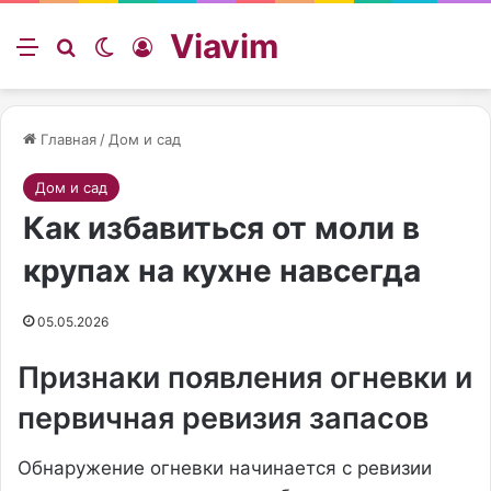
Viavim
Меню
Искать
Switch skin
Войти
Главная
/
Дом и сад
Дом и сад
Как избавиться от моли в
крупах на кухне навсегда
05.05.2026
Признаки появления огневки и
первичная ревизия запасов
Обнаружение огневки начинается с ревизии