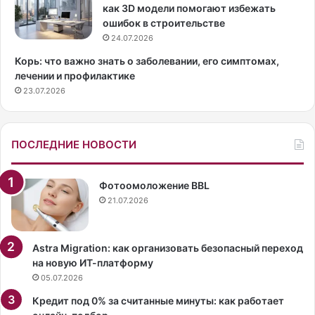
к
о
как 3D модели помогают избежать
т
р
ошибок в строительстве
р
г
24.07.2026
и
а
Корь: что важно знать о заболевании, его симптомах,
с
н
лечении и профилактике
а
и
23.07.2026
К
ч
и
н
м
о
К
с
ПОСЛЕДНИЕ НОВОСТИ
э
о
т
ч
т
е
Фотоомоложение BBL
р
т
21.07.2026
о
а
л
т
л
ь
Astra Migration: как организовать безопасный переход
,
в
на новую ИТ-платформу
с
е
05.07.2026
н
щ
Кредит под 0% за считанные минуты: как работает
я
и