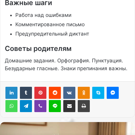
Важные шаги
Работа над ошибками
Комментированное письмо
Предупредительный диктант
Советы родителям
Домашние задания. Орфография. Пунктуация.
Безударные гласные. Знаки препинания важны.
Pinterest
Reddit
Вконтакте
Одноклассники
Skype
Messenger
WhatsApp
Telegram
Viber
Line
Поделиться через электронную почту
Печатать