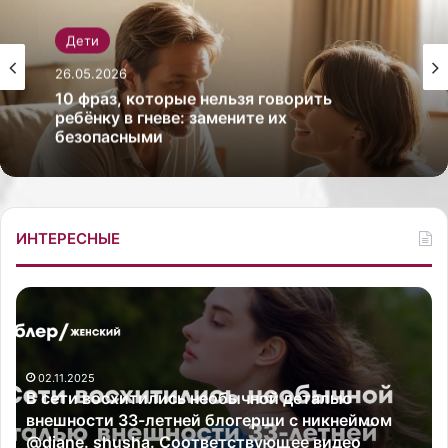
Дети
Дети
26.05.2026
26.05.2026
Как выбрать рюкзак для первоклассника
с ортопедической спинкой
10 фраз, которые нельзя говорить
ребёнку в гневе: замените их
безопасными
ИНТЕРЕСНЫЕ
З
С
в
т
е
и
з
л
д
ь
а
с
«
п
С
о
02.10.2025