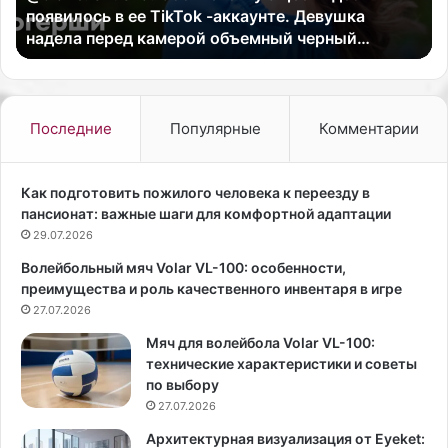
Звезда «Секса в большом городе», актриса Ким
е
р
Кэттролл, снялась в мини-платье и шубе.
к
т
с
ш
а
и
в
к
б
в
Последние
Популярные
Комментарии
о
о
л
д
ь
е
Как подготовить пожилого человека к переезду в
ш
ж
пансионат: важные шаги для комфортной адаптации
о
д
29.07.2026
м
е
Волейбольный мяч Volar VL-100: особенности,
г
п
преимущества и роль качественного инвентаря в игре
о
о
р
27.07.2026
з
о
в
Мяч для волейбола Volar VL-100:
д
о
технические характеристики и советы
е
л
по выбору
»
я
27.07.2026
,
е
а
т
Архитектурная визуализация от Eyeket: