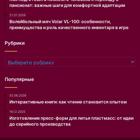
пансионат: важные шаги для комфортной адаптации
п
о
27.07.2026
д
Волейбольный мяч Volar VL-100: особенности,
х
преимущества и роль качественного инвентаря в игре
о
д
Рубрики
я
т
д
Рубрики
р
у
г
Популярные
к
д
03.06.2026
р
Интерактивные книги: как чтение становится опытом
у
г
16.12.2025
у
Изготовление пресс-форм для литья пластмасс: от идеи
.
до серийного производства