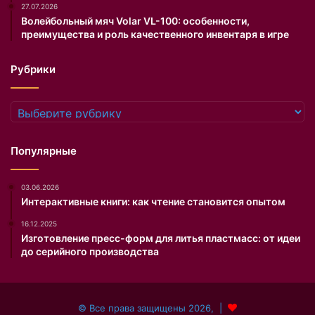
27.07.2026
в
л
Волейбольный мяч Volar VL-100: особенности,
1
а
преимущества и роль качественного инвентаря в игре
9
с
8
т
Рубрики
6
я
г
м
о
С
Рубрики
д
Е
у
В
У
Е
Популярные
и
Р
л
Г
03.06.2026
ь
А
Интерактивные книги: как чтение становится опытом
я
З
м
Б
16.12.2025
С
А
Изготовление пресс-форм для литья пластмасс: от идеи
т
Н
до серийного производства
а
К
й
о
р
м
© Все права защищены 2026, |
о
д