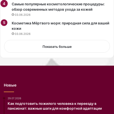
,
в
Самые популярные косметологические процедуры:
Ю
,
обзор современных методов ухода за кожей
к
п
03.06.2026
и
е
о
Косметика Мёртвого моря: природная сила для вашей
р
М
кожи
е
и
д
03.06.2026
с
а
и
н
Показать больше
м
н
а
ы
,
х
П
г
р
о
и
р
м
о
Новые
о
д
Л
с
е
к
29.07.2026
в
и
Как подготовить пожилого человека к переезду в
пансионат: важные шаги для комфортной адаптации
и
м
—
в