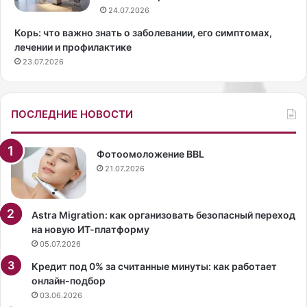
Х
т
24.07.2026
а
н
Корь: что важно знать о заболевании, его симптомах,
р
ы
лечении и профилактике
т
х
23.07.2026
К
п
р
р
е
о
й
д
ПОСЛЕДНИЕ НОВОСТИ
н
у
,
к
С
т
Фотоомоложение BBL
и
о
21.07.2026
л
в
ь
ы
в
х
Astra Migration: как организовать безопасный переход
и
н
на новую ИТ-платформу
я
а
05.07.2026
П
б
Кредит под 0% за считанные минуты: как работает
л
о
онлайн-подбор
а
р
03.06.2026
т
о