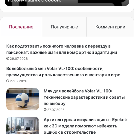
у
%
л
о
ь
т
ф
о
Последние
Популярные
Комментарии
,
б
Э
щ
р
е
Как подготовить пожилого человека к переезду в
н
г
пансионат: важные шаги для комфортной адаптации
е
о
29.07.2026
с
о
Волейбольный мяч Volar VL-100: особенности,
т
б
преимущества и роль качественного инвентаря в игре
Х
ъ
е
27.07.2026
е
м
м
Мяч для волейбола Volar VL-100:
и
а
технические характеристики и советы
н
б
по выбору
г
е
27.07.2026
у
с
э
п
Архитектурная визуализация от Eyeket:
й
л
как 3D модели помогают избежать
,
а
ошибок в строительстве