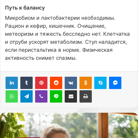
Путь к балансу
Микробиом и лактобактерии необходимы.
Рацион и кефир, кишечник. Очищение,
метеоризм и тяжесть бесследно нет. Клетчатка
и отруби ускорят метаболизм. Стул наладится,
если перистальтика в норме. Физическая
активность снимет спазмы.
Pinterest
Reddit
Вконтакте
Одноклассники
Skype
Messenger
WhatsApp
Telegram
Viber
Line
Поделиться через электронную почту
Печатать