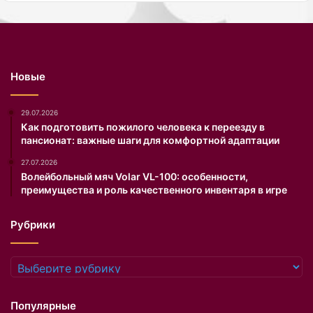
.
и
А
к
в
о
т
в
о
а
Новые
р
л
б
а
л
ф
29.07.2026
о
о
Как подготовить пожилого человека к переезду в
пансионат: важные шаги для комфортной адаптации
г
т
а
о
27.07.2026
M
в
Волейбольный мяч Volar VL-100: особенности,
o
о
преимущества и роль качественного инвентаря в игре
d
т
n
к
Рубрики
a
р
y
о
a
в
Рубрики
P
е
l
н
u
н
Популярные