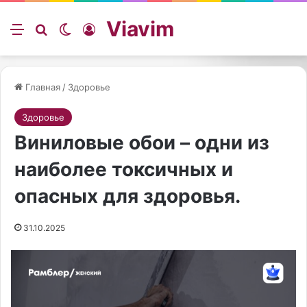
Viavim
Меню
Искать
Switch skin
Войти
Главная
/
Здоровье
Здоровье
Виниловые обои – одни из
наиболее токсичных и
опасных для здоровья.
31.10.2025