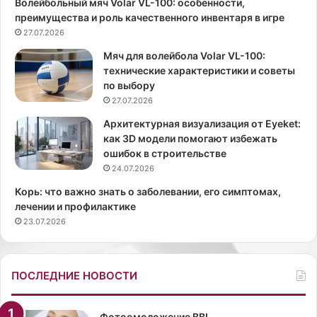
Волейбольный мяч Volar VL-100: особенности,
и
с
преимущества и роль качественного инвентаря в игре
,
ц
и
27.07.2026
е
м
н
Мяч для волейбола Volar VL-100:
н
а
технические характеристики и советы
о
р
по выбору
г
и
27.07.2026
и
с
е
т
Архитектурная визуализация от Eyeket:
в
,
как 3D модели помогают избежать
е
п
ошибок в строительстве
щ
р
24.07.2026
и
о
Корь: что важно знать о заболевании, его симптомах,
и
д
лечении и профилактике
з
ю
23.07.2026
8
с
0
е
-
р
х
и
ПОСЛЕДНИЕ НОВОСТИ
в
м
о
о
з
д
Фотоомоложение BBL