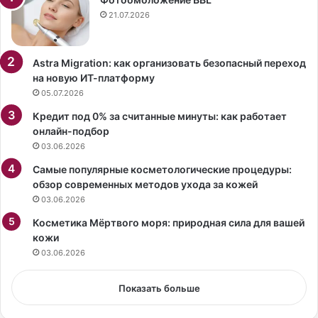
в
е
21.07.2026
р
л
а
ь
щ
Д
Astra Migration: как организовать безопасный переход
а
о
на новую ИТ-платформу
ю
н
05.07.2026
т
н
Кредит под 0% за считанные минуты: как работает
с
а
онлайн-подбор
я
Д
03.06.2026
в
’
н
Э
Самые популярные косметологические процедуры:
а
р
обзор современных методов ухода за кожей
ш
р
03.06.2026
г
и
а
Косметика Мёртвого моря: природная сила для вашей
к
р
кожи
о
д
о
03.06.2026
е
п
р
у
Показать больше
о
б
б
л