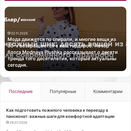
М
А
о
м
д
е
а
р
02.11.2025
д
и
Мода движется по спирали, и многие вещи из
в
к
80-х возвращаются в наш гардероб. Автор
и
а
блога Modnaya Plushka рассказывает о десяти
ж
н
тренда того десятилетия, которые актуальны
е
с
сегодня.
т
к
с
а
я
я
п
а
о
к
Последние
Популярные
Комментарии
с
т
п
р
и
и
Как подготовить пожилого человека к переезду в
р
с
пансионат: важные шаги для комфортной адаптации
а
а
29.07.2026
л
,