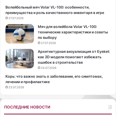
с
и
Волейбольный мяч Volar VL-100: особенности,
е
ц
преимущества и роль качественного инвентаря в игре
н
о
ь
27.07.2026
м
в
н
Мяч для волейбола Volar VL-100:
а
о
технические характеристики и советы
ж
в
по выбору
н
о
27.07.2026
о
г
п
о
Архитектурная визуализация от Eyeket:
р
в
как 3D модели помогают избежать
а
ы
ошибок в строительстве
в
п
24.07.2026
и
у
Корь: что важно знать о заболевании, его симптомах,
л
с
лечении и профилактике
ь
к
23.07.2026
н
а
о
ж
п
у
о
р
ПОСЛЕДНИЕ НОВОСТИ
д
н