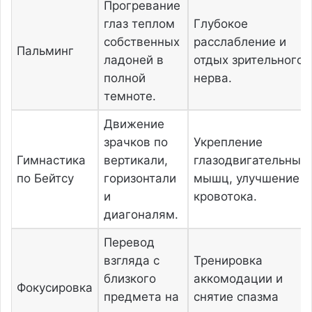
Прогревание
глаз теплом
Глубокое
собственных
расслабление и
Пальминг
ладоней в
отдых зрительного
полной
нерва.
темноте.
Движение
зрачков по
Укрепление
Гимнастика
вертикали,
глазодвигательных
по Бейтсу
горизонтали
мышц, улучшение
и
кровотока.
диагоналям.
Перевод
взгляда с
Тренировка
близкого
аккомодации и
Фокусировка
предмета на
снятие спазма