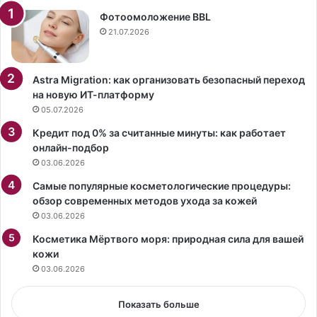
о
а
б
л
Фотоомоложение BBL
р
а
21.07.2026
а
P
т
e
ь
r
Astra Migration: как организовать безопасный переход
м
f
на новую ИТ-платформу
о
e
05.07.2026
д
c
Кредит под 0% за считанные минуты: как работает
е
t
онлайн-подбор
л
.
03.06.2026
ь
С
и
н
Самые популярные косметологические процедуры:
ц
и
обзор современных методов ухода за кожей
в
м
03.06.2026
е
к
т
Косметика Мёртвого моря: природная сила для вашей
а
,
кожи
м
ч
и
03.06.2026
т
и
о
з
Показать больше
б
д