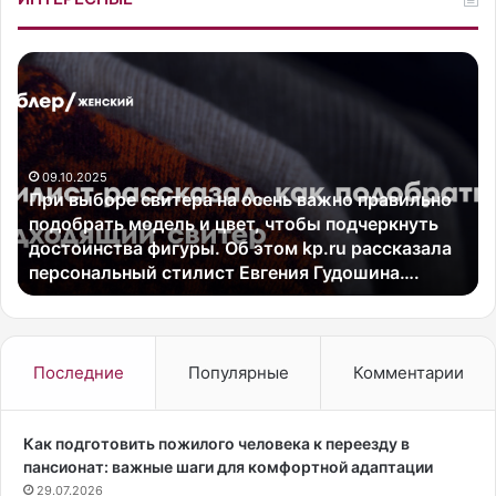
П
Р
р
э
и
п
в
е
ы
р
09.10.2025
б
A
а
При выборе свитера на осень важно правильно
о
$
подобрать модель и цвет, чтобы подчеркнуть
р
A
—
достоинства фигуры. Об этом kp.ru рассказала
е
P
персональный стилист Евгения Гудошина….
с
R
в
o
и
c
т
k
е
y
Последние
Популярные
Комментарии
р
с
а
т
н
а
Как подготовить пожилого человека к переезду в
а
л
пансионат: важные шаги для комфортной адаптации
о
л
29.07.2026