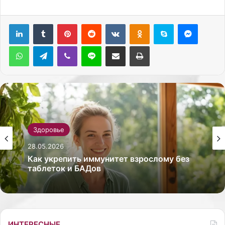
Pinterest
Reddit
Вконтакте
Одноклассники
Skype
Messenger
WhatsApp
Telegram
Viber
Line
Поделиться через электронную почту
Печатать
Здоровье
28.05.2026
Как укрепить иммунитет взрослому без
таблеток и БАДов
ИНТЕРЕСНЫЕ