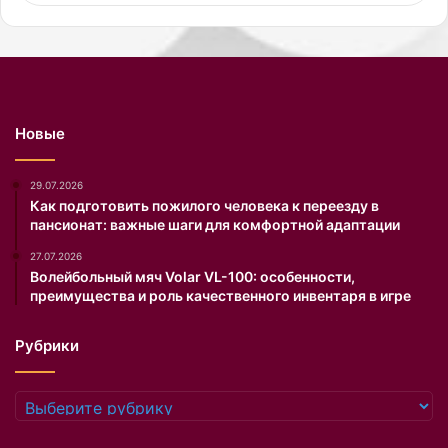
ы
а
п
н
о
и
д
е
ч
п
е
о
Новые
р
д
к
е
н
л
29.07.2026
у
и
Как подготовить пожилого человека к переезду в
пансионат: важные шаги для комфортной адаптации
т
л
ь
о
27.07.2026
д
с
Волейбольный мяч Volar VL-100: особенности,
о
ь
преимущества и роль качественного инвентаря в игре
с
в
т
I
Рубрики
о
n
и
s
н
t
Рубрики
с
a
т
g