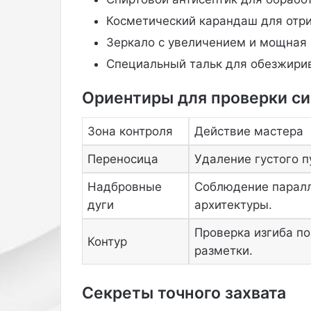
м
Косметический карандаш для отри
к
о
Зеркало с увеличением и мощная 
р
Специальный тальк для обезжирив
с
е
Ориентиры для проверки с
т
е
с
Зона контроля
Действие мастера
г
л
Переносица
Удаление густого п
у
Надбровные
Соблюдение паралл
б
о
дуги
архитектуры.
к
и
Проверка изгиба п
Контур
м
разметки.
д
е
к
Секреты точного захвата
о