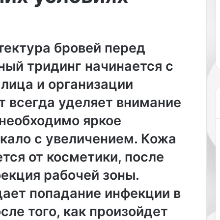
н
ч
 Нюша
хранилище мелочей, а важная
ощуще
я
ь
ом
часть образа, задающая тон и
боль 
с
с
льте и
подчеркивающая
резко
у
т
уникальность….
непре
тектура бровей перед
м
а
к
л
ный тридинг начинается с
а
а
н
ж
 лица и организации
е
а
п
л
т всегда уделяет внимание
р
о
 необходимо яркое
о
в
с
а
кало с увеличением. Кожа
т
т
о
ь
тся от косметики, после
х
с
р
я
екция рабочей зоны.
а
н
ает попадание инфекции в
н
а
и
б
ле того, как произойдет
л
о