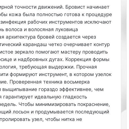
ь
л
ирной точности движений. Бровист начинает
о
о
тобы кожа была полностью готова к процедуре
б
в
дезинфекция рабочих инструментов исключают
р
а
а
м
нь волоса и волосяная луковица
з
,
ая архитектура бровей создается через
а
б
тический карандаш четко очерчивает контур
,
ы
чистое зеркало помогают мастеру проводить
з
л
осице и надбровных дугах. Коррекция формы
а
о
д
,
тология, требующая выдержки. Прочная
а
к
нити формируют инструмент, в котором узелок
ю
а
ние. Проверенная техника восьмерка
щ
к
 и выщипывание гораздо эффективнее, чем
а
п
я
р
я гарантирует идеальную гладкость
т
и
 недель. Чтобы минимизировать покраснение,
о
н
ающий лосьон и продумывается последующий
н
я
тролировать узел, чтобы нитка не
и
т
п
о