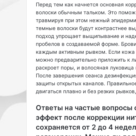
л
Перед тем как начнется основная кор
ь
волоски обычным тальком. Это поможе
т
травмируя при этом нежный эпидермис
е
темные волоски будут контрастнее вы
и
п
подход упрощает выщипывание и над
р
пробелов в создаваемой форме. Брови
я
каждым активным рывком. Если кожа 
м
можно предварительно приложить к л
ы
х
раскроет поры, и волосяная луковица
б
После завершения сеанса дезинфекци
р
защиты открытых каналов. Правильно
ю
двигаться плавно и без резких рывков
к
а
х
Ответы на частые вопросы 
.
эффект после коррекции ни
сохраняется от 2 до 4 неде