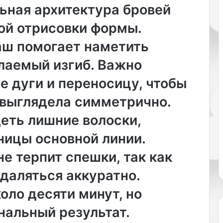
и
л
ьная архитектура бровей
щ
и
е
в
ой отрисовки формы.
м
в
аш помогает наметить
е
и
л
с
лаемый изгиб. Важно
о
к
ч
а
 дуги и переносицу, чтобы
е
х
й
.
выглядела симметрично.
,
П
а
р
еть лишние волоски,
в
и
ницы основной линии.
а
ч
ж
ё
е терпит спешки, так как
н
м
а
,
даляться аккуратно.
я
п
ч
о
оло десяти минут, но
а
е
нальный результат.
с
ё
т
с