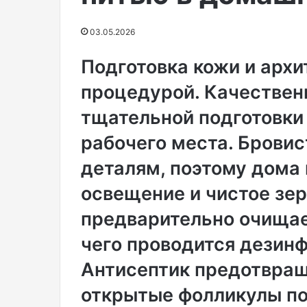
у
поделилась в Instagram.
Н
показала фигуру в розов
03.05.2026
ю
корсете с глубоким деко
ш
прямых брюках.
Подготовка кожи и архи
у
н
процедурой. Качествен
а
з
тщательной подготовки
в
а
рабочего места. Бровис
л
деталям, поэтому дома
и
к
освещение и чистое зер
у
к
предварительно очищае
л
о
чего проводится дезинф
й
Антисептик предотвращ
и
з
открытые фолликулы пос
-