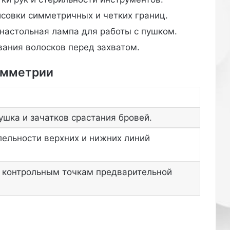
б
совки симметричных и четких границ.
о
л
настольная лампа для работы с пушком.
ь
ания волосков перед захватом.
о
ч
имметрии
е
н
ь
н
е
ушка и зачатков срастания бровей.
п
ельности верхних и нижних линий
р
и
я
т
о контрольным точкам предварительной
н
а
с
в
о