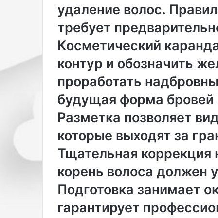
з
удаление волос. Правил
а
ф
требует предварительн
о
Косметический каранд
т
о
контур и обозначить же
в
к
проработать надбровные
о
р
будущая форма бровей 
с
е
Разметка позволяет вид
т
которые выходят за гра
е
п
Тщательная коррекция н
о
с
корень волоса должен у
л
е
Подготовка занимает ок
п
гарантирует профессио
о
х