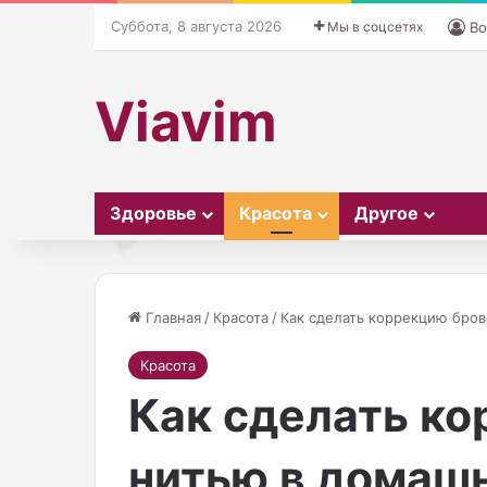
Суббота, 8 августа 2026
Мы в соцсетях
Во
Viavim
Здоровье
Красота
Другое
Главная
/
Красота
/
Как сделать коррекцию бров
Красота
П
Как сделать к
30.10.2025
е
Певицу Нюшу назвали ку
в
из-за фото в корсете по
и
нитью в домаш
ц
похудения. Снимками он