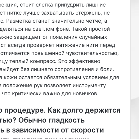
е
рекция, стоит слегка припудрить лишние
й
т нитке лучше захватывать стержень, не
р
. Разметка станет значительно четче, а
е
деляться на светлом фоне. Такой простой
з
к
ежно защищает от появления случайных
о
ст всегда проверяет натяжение нити перед
с
отличается повышенной чувствительностью,
т
ицу теплый компресс. Это эффективно
ь
ю
 выйдет без лишнего сопротивления и боли.
и
я кожи остается обязательным условием для
н
е положение рук позволяет инструменту
е
, что критически важно для новичков.
п
р
е
о процедуре. Как долго держится
д
тью? Обычно гладкость
с
к
ль в зависимости от скорости
а