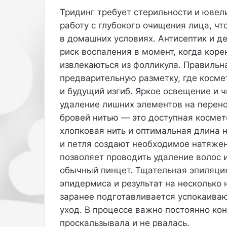
у
Тридинг требует стерильности и ювел
д
работу с глубокого очищения лица, ч
е
в домашних условиях. Антисептик и 
н
и
риск воспаления в момент, когда коре
я
извлекаються из фолликула. Правильн
.
предварительную разметку, где косме
С
и будущий изгиб. Яркое освещение и 
н
удаление лишних элементов на перен
и
м
бровей нитью — это доступная косме
к
хлопковая нить и оптимальная длина 
а
и петля создают необходимое натяже
м
позволяет проводить удаление волос
и
о
обычный пинцет. Тщательная эпиляци
н
эпидермиса и результат на несколько
а
заранее подготавливается успокаив
п
уход. В процессе важно постоянно кон
о
д
проскальзывала и не рвалась.