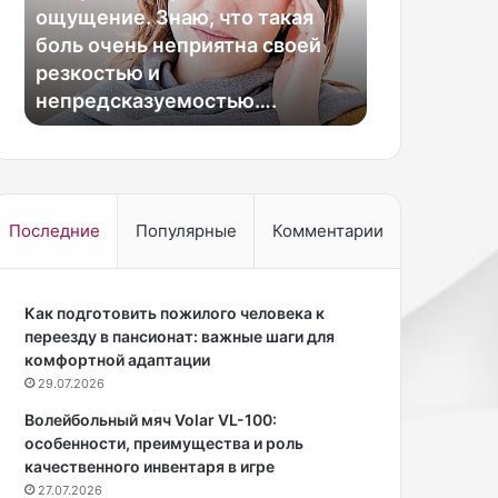
п
ние. Знаю, что такая
е
очень неприятна своей
18.05.2026
ч
стью и
Как испечь безглюте
ь
дсказуемостью….
хлеб в хлебопечке
б
е
з
г
л
ю
Последние
Популярные
Комментарии
т
е
н
Как подготовить пожилого человека к
о
переезду в пансионат: важные шаги для
в
комфортной адаптации
ы
й
29.07.2026
х
Волейбольный мяч Volar VL-100:
л
особенности, преимущества и роль
е
качественного инвентаря в игре
б
27.07.2026