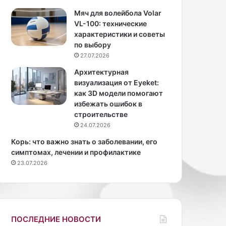
в
х
Мяч для волейбола Volar
л
VL-100: технические
е
характеристики и советы
б
по выбору
о
27.07.2026
п
Архитектурная
е
визуализация от Eyeket:
ч
как 3D модели помогают
к
избежать ошибок в
е
строительстве
24.07.2026
Корь: что важно знать о заболевании, его
симптомах, лечении и профилактике
23.07.2026
ПОСЛЕДНИЕ НОВОСТИ