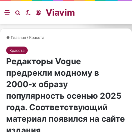
Viavim
Меню
Искать
Switch skin
Войти
Главная
/
Красота
Красота
Редакторы Vogue
предрекли модному в
2000-х образу
популярность осенью 2025
года. Соответствующий
материал появился на сайте
издания….