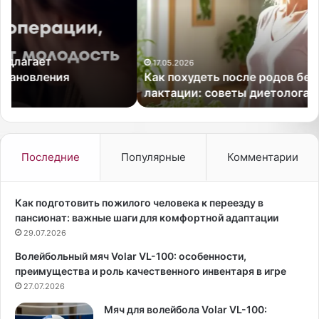
п
р
о
а
х
в
у
л
д
я
17.05.2026
Как похудеть после родов без вреда для
е
я
лактации: советы диетолога
т
с
ь
ь
п
в
о
п
с
у
Последние
Популярные
Комментарии
л
т
е
е
р
ш
Как подготовить пожилого человека к переезду в
о
е
пансионат: важные шаги для комфортной адаптации
д
с
29.07.2026
о
т
Волейбольный мяч Volar VL-100: особенности,
в
в
преимущества и роль качественного инвентаря в игре
б
и
е
27.07.2026
е
з
,
Мяч для волейбола Volar VL-100:
в
б