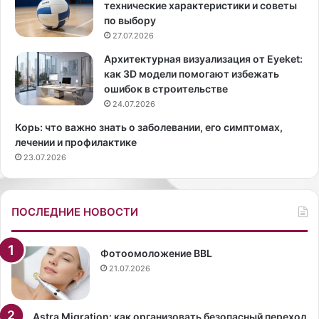
технические характеристики и советы
р
е
по выбору
е
з
27.07.2026
д
у
а
с
Архитектурная визуализация от Eyeket:
д
л
как 3D модели помогают избежать
л
о
ошибок в строительстве
я
в
24.07.2026
л
н
Корь: что важно знать о заболевании, его симптомах,
а
о
лечении и профилактике
к
,
23.07.2026
т
к
а
а
ц
ж
и
д
ПОСЛЕДНИЕ НОВОСТИ
и
ы
:
й
с
с
Фотоомоложение BBL
о
т
21.07.2026
в
а
е
р
т
а
Astra Migration: как организовать безопасный переход