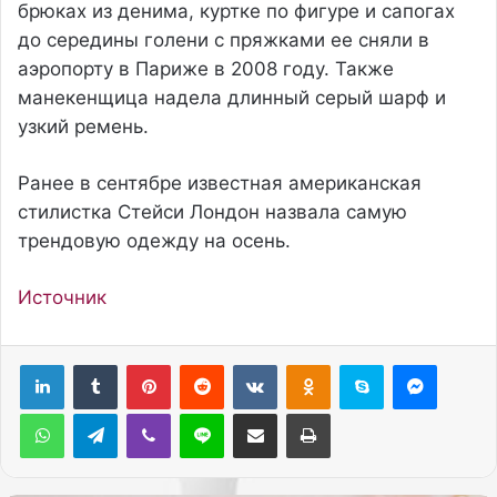
брюках из денима, куртке по фигуре и сапогах
до середины голени с пряжками ее сняли в
аэропорту в Париже в 2008 году. Также
манекенщица надела длинный серый шарф и
узкий ремень.
Ранее в сентябре известная американская
стилистка Стейси Лондон назвала самую
трендовую одежду на осень.
Источник
Pinterest
Reddit
Вконтакте
Одноклассники
Skype
Messenger
WhatsApp
Telegram
Viber
Line
Поделиться через электронную почту
Печатать