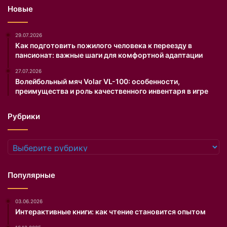
ю
Новые
к
а
т
29.07.2026
у
Как подготовить пожилого человека к переезду в
пансионат: важные шаги для комфортной адаптации
ш
к
27.07.2026
у
Волейбольный мяч Volar VL-100: особенности,
и
преимущества и роль качественного инвентаря в игре
о
т
Рубрики
д
о
х
Рубрики
н
у
т
Популярные
ь
т
03.06.2026
а
Интерактивные книги: как чтение становится опытом
к
,