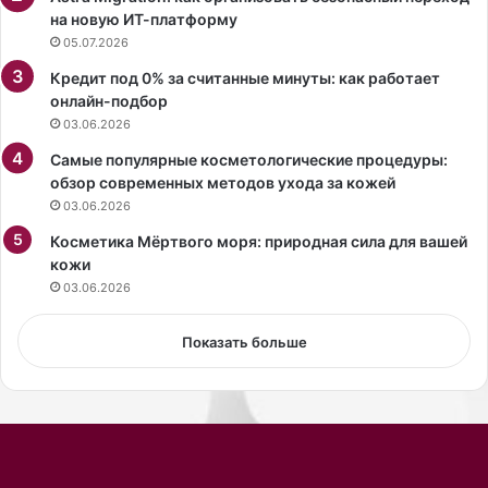
ы
е
на новую ИТ-платформу
д
т
05.07.2026
и
с
Кредит под 0% за считанные минуты: как работает
е
я
онлайн-подбор
т
о
03.06.2026
о
т
л
о
Самые популярные косметологические процедуры:
о
р
обзор современных методов ухода за кожей
г
в
03.06.2026
а
а
Косметика Мёртвого моря: природная сила для вашей
т
кожи
ь
с
03.06.2026
я
н
Показать больше
а
п
о
л
н
у