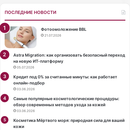
б
т
е
ф
ПОСЛЕДНИЕ НОВОСТИ
з
и
д
л
о
ь
Фотоомоложение BBL
р
м
21.07.2026
о
е
ж
ь
Astra Migration: как организовать безопасный переход
ю
на новую ИТ-платформу
05.07.2026
Кредит под 0% за считанные минуты: как работает
онлайн-подбор
03.06.2026
Самые популярные косметологические процедуры:
обзор современных методов ухода за кожей
03.06.2026
Косметика Мёртвого моря: природная сила для вашей
кожи