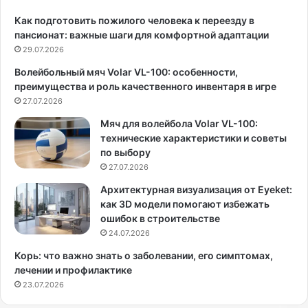
о
а
в
т
Как подготовить пожилого человека к переезду в
к
а
пансионат: важные шаги для комфортной адаптации
и
т
29.07.2026
д
у
Волейбольный мяч Volar VL-100: особенности,
л
й
преимущества и роль качественного инвентаря в игре
я
и
б
27.07.2026
з
е
о
Мяч для волейбола Volar VL-100:
г
в
технические характеристики и советы
а
о
по выбору
п
щ
27.07.2026
о
е
а
й
Архитектурная визуализация от Eyeket:
с
к
как 3D модели помогают избежать
ф
а
ошибок в строительстве
а
к
24.07.2026
л
в
Корь: что важно знать о заболевании, его симптомах,
ь
м
лечении и профилактике
т
у
23.07.2026
у
л
и
ь