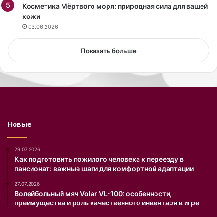
д
Косметика Мёртвого моря: природная сила для вашей
и
н
кожи
н
ы
с
03.06.2026
й
т
с
р
Показать больше
т
у
и
м
л
е
и
н
с
т
т
а
,
н
Новые
ж
е
у
п
р
о
29.07.2026
н
л
Как подготовить пожилого человека к переезду в
пансионат: важные шаги для комфортной адаптации
а
у
л
ч
27.07.2026
и
и
Волейбольный мяч Volar VL-100: особенности,
с
т
преимущества и роль качественного инвентаря в игре
т
с