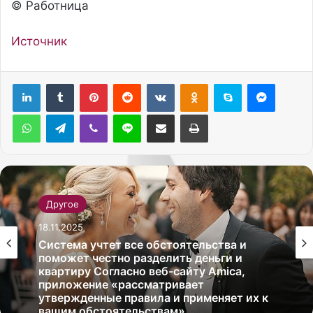
© Работница
Источник
Pinterest
Reddit
Вконтакте
Одноклассники
Skype
Messenger
WhatsApp
Telegram
Viber
Line
Поделиться через электронную почту
Печатать
Другое
18.11.2025
Система учтет все обстоятельства и
поможет честно разделить деньги и
квартиру Согласно веб-сайту Amica,
приложение «рассматривает
утвержденные правила и применяет их к
вашим обстоятельствам».