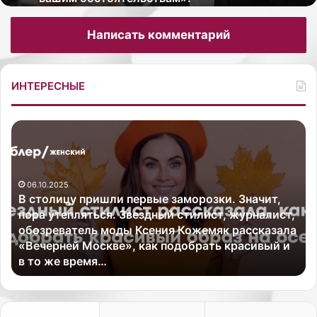
Написать комментарий
ИНТЕРЕСНЫЕ
В
Г
с
л
т
а
о
в
06.10.2025
л
н
В столицу пришли первые заморозки. Значит,
и
а
пора утепляться. Звездный стилист, журналист,
ц
я
обозреватель моды Ксения Кожемяк рассказала
у
п
«Вечерней Москве», как подобрать красивый и
п
о
в то же время…
р
м
и
о
ш
щ
л
н