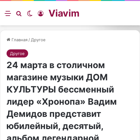
Viavim
Меню
Искать
Switch skin
Войти
Главная
/
Другое
Другое
24 марта в столичном
магазине музыки ДОМ
КУЛЬТУРЫ бессменный
лидер «Хронопа» Вадим
Демидов представит
юбилейный, десятый,
альбом легендарной