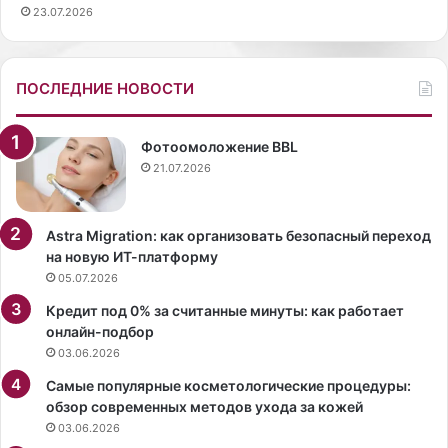
23.07.2026
т
с
,
ч
п
ё
о
с
ПОСЛЕДНИЕ НОВОСТИ
р
к
а
а
у
.
Фотоомоложение BBL
т
Б
21.07.2026
е
е
п
з
л
п
Astra Migration: как организовать безопасный переход
я
р
на новую ИТ-платформу
т
а
05.07.2026
ь
в
Кредит под 0% за считанные минуты: как работает
с
и
онлайн-подбор
я
л
03.06.2026
.
ь
З
н
Самые популярные косметологические процедуры:
в
о
обзор современных методов ухода за кожей
е
г
03.06.2026
з
о