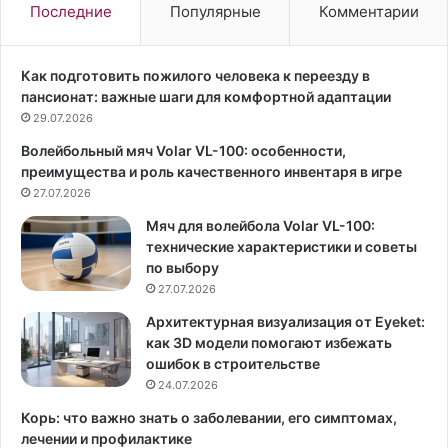
и
и
Последние
Популярные
Комментарии
п
ц
е
а
р
в
Как подготовить пожилого человека к переезду в
в
л
пансионат: важные шаги для комфортной адаптации
ы
ю
29.07.2026
е
б
Волейбольный мяч Volar VL-100: особенности,
з
о
преимущества и роль качественного инвентаря в игре
а
й
м
27.07.2026
у
о
к
Мяч для волейбола Volar VL-100:
р
л
технические характеристики и советы
о
а
по выбору
з
д
27.07.2026
к
к
и
е
Архитектурная визуализация от Eyeket:
.
—
как 3D модели помогают избежать
З
э
ошибок в строительстве
н
т
24.07.2026
а
о
Корь: что важно знать о заболевании, его симптомах,
ч
р
лечении и профилактике
и
а