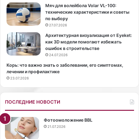
Д
Мяч для волейбола Volar VL-100:
у
технические характеристики и советы
а
по выбору
Л
27.07.2026
и
п
Архитектурная визуализация от Eyeket:
а
как 3D модели помогают избежать
в
ошибок в строительстве
ы
24.07.2026
ш
Корь: что важно знать о заболевании, его симптомах,
л
лечении и профилактике
а
23.07.2026
н
а
п
у
ПОСЛЕДНИЕ НОВОСТИ
б
л
и
Фотоомоложение BBL
к
21.07.2026
у
в