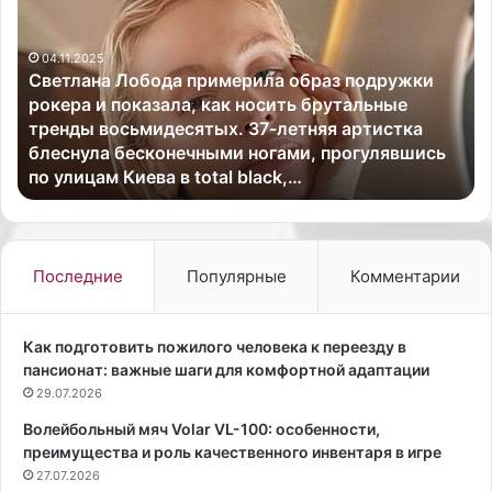
и
т
а
и
н
с
к
16.10.2025
сь
Британская певица и модель Дуа Липа вышла на
а
публику в откровенном образе.
я
п
е
в
и
Последние
Популярные
Комментарии
ц
а
и
Как подготовить пожилого человека к переезду в
м
пансионат: важные шаги для комфортной адаптации
о
29.07.2026
д
Волейбольный мяч Volar VL-100: особенности,
е
преимущества и роль качественного инвентаря в игре
л
27.07.2026
ь