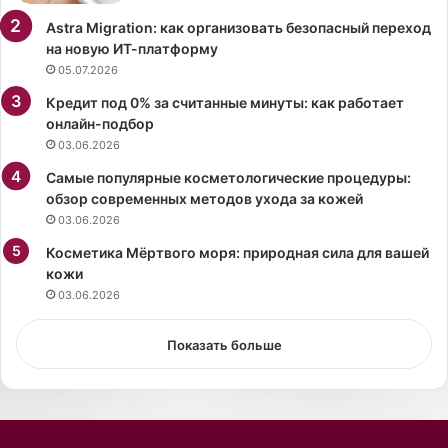
о
Astra Migration: как организовать безопасный переход
т
на новую ИТ-платформу
к
05.07.2026
р
Кредит под 0% за считанные минуты: как работает
о
онлайн-подбор
в
03.06.2026
е
н
Самые популярные косметологические процедуры:
н
обзор современных методов ухода за кожей
о
03.06.2026
м
о
Косметика Мёртвого моря: природная сила для вашей
б
кожи
р
03.06.2026
а
з
Показать больше
е
.