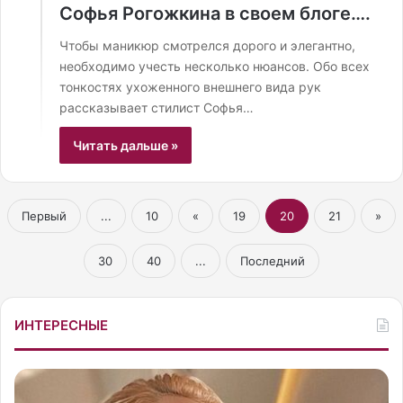
Софья Рогожкина в своем блоге….
Чтобы​‍​‌‍​‍‌ маникюр смотрелся дорого и элегантно,
необходимо учесть несколько нюансов. Обо всех
тонкостях ухоженного внешнего вида рук
рассказывает стилист Софья…
Читать дальше »
Первый
...
10
«
19
20
21
»
30
40
...
Последний
ИНТЕРЕСНЫЕ
Б
р