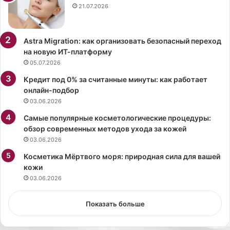
р
н
21.07.2026
е
о
м
с
е
т
Astra Migration: как организовать безопасный переход
н
а
на новую ИТ-платформу
а
л
05.07.2026
.
ь
Кредит под 0% за считанные минуты: как работает
Н
г
онлайн-подбор
а
и
03.06.2026
е
и
е
.
Самые популярные косметологические процедуры:
т
обзор современных методов ухода за кожей
е
03.06.2026
л
е
Косметика Мёртвого моря: природная сила для вашей
ф
кожи
о
03.06.2026
н
е
Показать больше
ж
е