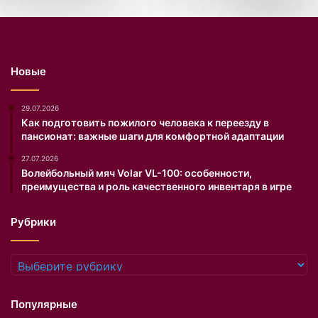
д
н
е
в
н
Новые
о
п
о
29.07.2026
с
Как подготовить пожилого человека к переезду в
пансионат: важные шаги для комфортной адаптации
т
у
27.07.2026
п
Волейбольный мяч Volar VL-100: особенности,
а
преимущества и роль качественного инвентаря в игре
ю
т
Рубрики
с
о
т
Рубрики
н
и
з
Популярные
в