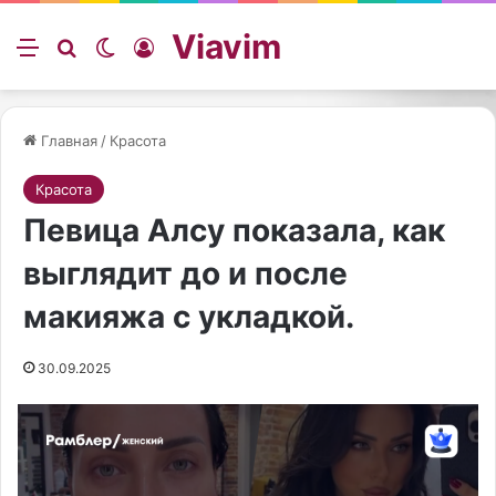
Viavim
Меню
Искать
Switch skin
Войти
Главная
/
Красота
Красота
Певица Алсу показала, как
выглядит до и после
макияжа с укладкой.
30.09.2025