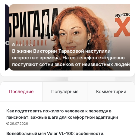
В
О
ж
с
и
е
з
н
н
ь
и
2
В
03.11.2025
0
В жизни Виктории Тарасовой наступили
и
2
непростые времена. На ее телефон ежедневно
к
5
поступают сотни звонков от неизвестных людей.
т
г
о
о
р
д
и
а
и
—
Последние
Популярные
Комментарии
Т
э
а
т
р
о
Как подготовить пожилого человека к переезду в
а
в
пансионат: важные шаги для комфортной адаптации
с
р
29.07.2026
о
е
Волейбольный мяч Volar VL-100: особенности,
в
м