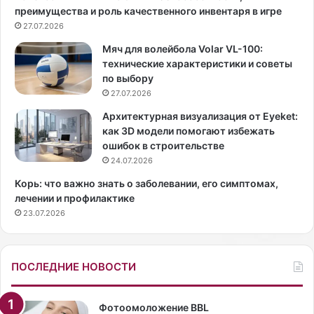
преимущества и роль качественного инвентаря в игре
о
я
й
27.07.2026
с
н
м
Мяч для волейбола Volar VL-100:
а
е
технические характеристики и советы
с
л
по выбору
т
ы
27.07.2026
у
х
п
э
Архитектурная визуализация от Eyeket:
и
к
как 3D модели помогают избежать
л
с
ошибок в строительстве
и
п
24.07.2026
н
е
Корь: что важно знать о заболевании, его симптомах,
е
р
лечении и профилактике
п
и
23.07.2026
р
м
о
е
с
н
т
т
ПОСЛЕДНИЕ НОВОСТИ
ы
о
е
в
в
и
Фотоомоложение BBL