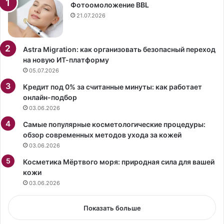
р
«
Фотоомоложение BBL
Р
З
21.07.2026
о
о
г
л
о
о
Astra Migration: как организовать безопасный переход
в
т
на новую ИТ-платформу
н
о
05.07.2026
а
е
Кредит под 0% за считанные минуты: как работает
з
д
онлайн-подбор
в
н
03.06.2026
а
о
л
»
Самые популярные косметологические процедуры:
с
в
обзор современных методов ухода за кожей
а
к
03.06.2026
м
и
у
Косметика Мёртвого моря: природная сила для вашей
н
ю
кожи
о
с
т
03.06.2026
т
е
и
а
Показать больше
л
т