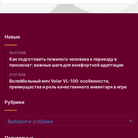
ь
р
н
е
у
«
ю
О
о
к
б
т
Новые
у
я
в
б
ь
р
29.07.2026
н
ь
Как подготовить пожилого человека к переезду в
пансионат: важные шаги для комфортной адаптации
а
»
о
.
27.07.2026
с
О
Волейбольный мяч Volar VL-100: особенности,
е
б
преимущества и роль качественного инвентаря в игре
н
э
ь
т
Рубрики
.
о
м
с
Рубрики
о
о
б
Популярные