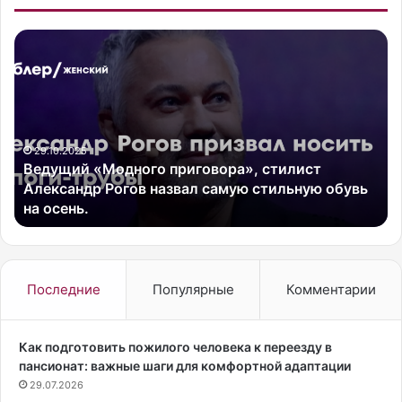
В
А
е
к
д
т
у
р
щ
и
и
с
й
29.10.2025
а
Ведущий «Модного приговора», стилист
«
Ю
Александр Рогов назвал самую стильную обувь
М
л
на осень.
о
и
д
я
н
С
о
н
г
и
Последние
Популярные
Комментарии
о
г
п
и
р
р
Как подготовить пожилого человека к переезду в
и
ь
пансионат: важные шаги для комфортной адаптации
г
п
29.07.2026
о
р