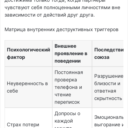
достижима только тогда, когда партнеры
чувствуют себя полноценными личностями вне
зависимости от действий друг друга.
Матрица внутренних деструктивных триггеров
Внешнее
Психологический
Последствие
проявление в
фактор
союза
поведении
Постоянная
Разрушение
проверка
Неуверенность в
близости и
телефона и
себе
ответная
чтение
скрытность
переписок
Допросы о
Эмоциональн
каждой
Страх потери
выгорание и