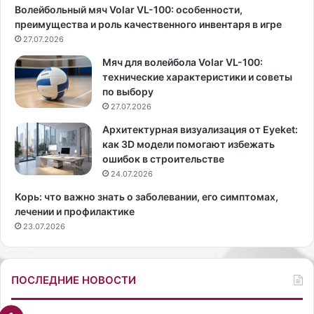
Волейбольный мяч Volar VL-100: особенности,
в
и
преимущества и роль качественного инвентаря в игре
о
ш
р
27.07.2026
л
а
а
Мяч для волейбола Volar VL-100:
»
н
технические характеристики и советы
,
а
по выбору
с
п
27.07.2026
т
р
и
е
Архитектурная визуализация от Eyeket:
л
м
как 3D модели помогают избежать
и
ь
ошибок в строительстве
с
е
24.07.2026
т
р
Корь: что важно знать о заболевании, его симптомах,
А
у
лечении и профилактике
л
с
23.07.2026
е
е
к
р
с
и
а
а
ПОСЛЕДНИЕ НОВОСТИ
н
л
д
а