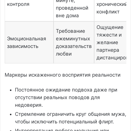
минуте,
контроля
хронический
проведенной
конфликт
вне дома
Ощущение
Требование
тяжести и
Эмоциональная
ежеминутных
желание
зависимость
доказательств
партнера
любви
дистанцирова
Маркеры искаженного восприятия реальности
Постоянное ожидание подвоха даже при
отсутствии реальных поводов для
недоверия.
Стремление ограничить круг общения мужа,
чтобы исключить потенциальный флирт.
Интерпретация любого молчания или