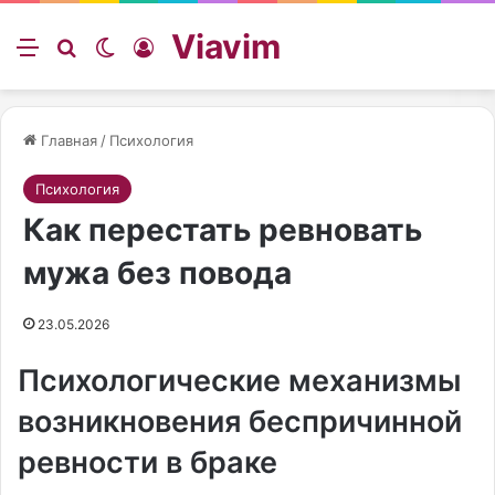
Viavim
Меню
Искать
Switch skin
Войти
Главная
/
Психология
Психология
Как перестать ревновать
мужа без повода
23.05.2026
Психологические механизмы
возникновения беспричинной
ревности в браке