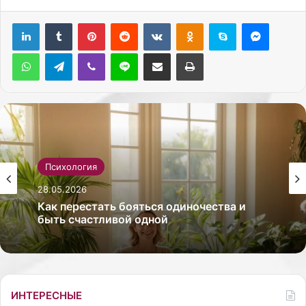
Pinterest
Reddit
Вконтакте
Одноклассники
Skype
Messenger
WhatsApp
Telegram
Viber
Line
Поделиться через электронную почту
Печатать
Психология
28.05.2026
Как перестать бояться одиночества и
быть счастливой одной
ИНТЕРЕСНЫЕ