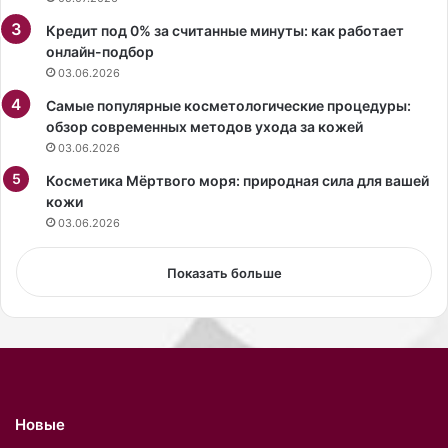
б
Кредит под 0% за считанные минуты: как работает
л
онлайн-подбор
и
03.06.2026
к
е
Самые популярные косметологические процедуры:
в
обзор современных методов ухода за кожей
п
03.06.2026
л
Косметика Мёртвого моря: природная сила для вашей
а
кожи
т
ь
03.06.2026
е
с
Показать больше
г
о
л
о
й
с
п
Новые
и