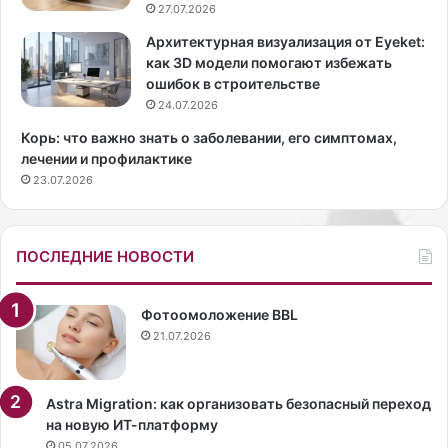
27.07.2026
о
н
б
а
Архитектурная визуализация от Eyeket:
ы
О
как 3D модели помогают избежать
н
р
ошибок в строительстве
е
т
24.07.2026
з
е
Корь: что важно знать о заболевании, его симптомах,
а
г
лечении и профилактике
в
а
23.07.2026
е
п
л
о
а
я
с
в
ПОСЛЕДНИЕ НОВОСТИ
ь
и
м
л
о
а
Фотоомоложение BBL
л
с
21.07.2026
ь
ь
н
а
Astra Migration: как организовать безопасный переход
п
на новую ИТ-платформу
у
05.07.2026