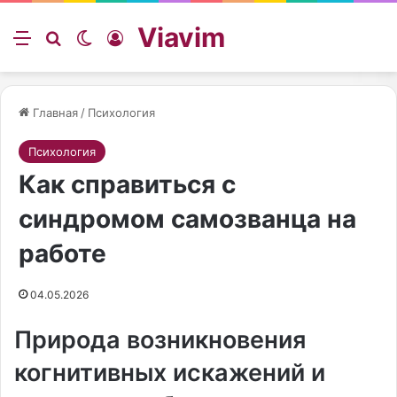
Viavim
Меню
Искать
Switch skin
Войти
Главная
/
Психология
Психология
Как справиться с
синдромом самозванца на
работе
04.05.2026
Природа возникновения
когнитивных искажений и