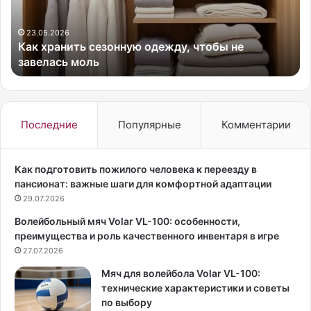
а
а
н
«
и
У
23.05.2026
Как хранить сезонную одежду, чтобы не
т
э
завелась моль
ь
н
с
с
е
д
з
е
о
й
Последние
Популярные
Комментарии
н
»
н
,
у
а
Как подготовить пожилого человека к переезду в
ю
к
пансионат: важные шаги для комфортной адаптации
о
т
29.07.2026
д
р
Волейбольный мяч Volar VL-100: особенности,
е
и
преимущества и роль качественного инвентаря в игре
ж
с
д
27.07.2026
а
у
Д
Мяч для волейбола Volar VL-100:
,
ж
технические характеристики и советы
ч
е
по выбору
т
н