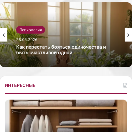
Психология
28.05.2026
Как перестать бояться одиночества и
быть счастливой одной
ИНТЕРЕСНЫЕ
К
З
а
в
к
е
х
з
р
д