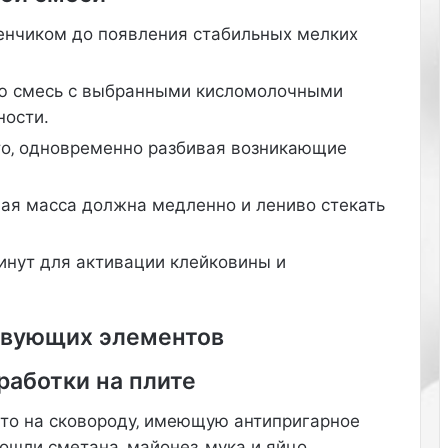
ж
е
енчиком до появления стабильных мелких
т
п
о
ю смесь с выбранными кисломолочными
м
ности.
о
то‚ одновременно разбивая возникающие
ч
ь
з
вая масса должна медленно и лениво стекать
н
а
ч
минут для активации клейковины и
и
т
е
твующих элементов
л
ь
работки на плите
н
о
сто на сковороду‚ имеющую антипригарное
у
л
ошли сметана‚ майонез‚ мука и яйцо‚