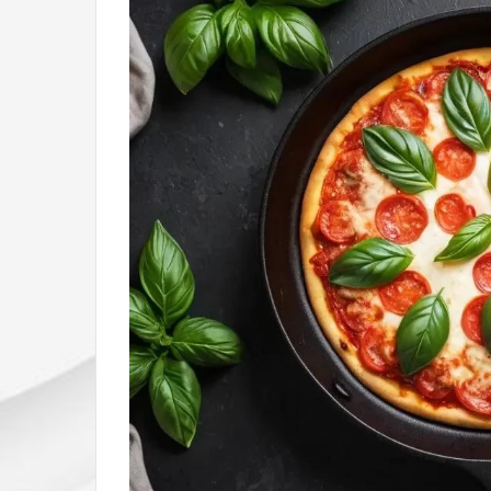
а
в
к
и
и
з
м
а
г
а
з
и
н
о
в
и
р
е
с
т
о
р