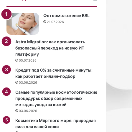
о
с
п
Фотоомоложение BBL
р
21.07.2026
а
в
и
Astra Migration: как организовать
т
безопасный переход на новую ИТ-
с
платформу
я
05.07.2026
с
р
Кредит под 0% за считанные минуты:
о
как работает онлайн-подбор
л
03.06.2026
ь
Самые популярные косметологические
ю
процедуры: обзор современных
о
методов ухода за кожей
т
03.06.2026
ц
а
Косметика Мёртвого моря: природная
.
сила для вашей кожи