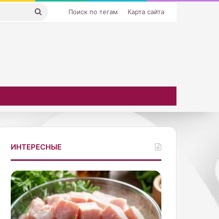
Искать
Поиск по тегам
Карта сайта
ИНТЕРЕСНЫЕ
К
С
а
ы
к
н
б
п
ы
е