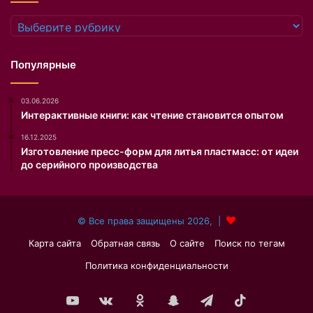
в
я
е
п
Рубрики
т
о
с
я
т
в
Популярные
в
и
у
л
03.06.2026
ю
а
Интерактивные книги: как чтение становится опытом
щ
с
а
ь
16.12.2025
я
н
Изготовление пресс-форм для литья пластмасс: от идеи
и
а
до серийного производства
н
е
ф
е
о
с
© Все права защищены 2026, |
р
т
м
р
Карта сайта
Обратная связь
О сайте
Поиск по тегам
а
а
Политика конфиденциальности
ц
н
и
и
я
ц
YouTube
vk.com
Одноклассники
Snapchat
Telegram
TikTok
о
е