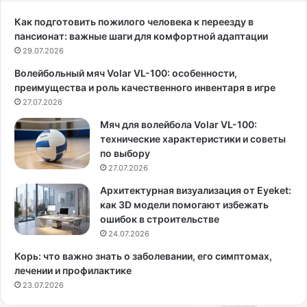
с
т
а
и
Как подготовить пожилого человека к переезду в
М
л
пансионат: важные шаги для комфортной адаптации
а
я
29.07.2026
р
П
Волейбольный мяч Volar VL-100: особенности,
и
е
преимущества и роль качественного инвентаря в игре
я
й
К
27.07.2026
д
о
ж
Мяч для волейбола Volar VL-100:
ж
В
технические характеристики и советы
е
а
по выбору
в
н
27.07.2026
н
з
и
а
Архитектурная визуализация от Eyeket:
к
н
как 3D модели помогают избежать
о
т
ошибок в строительстве
в
п
24.07.2026
а
о
Корь: что важно знать о заболевании, его симптомах,
в
к
лечении и профилактике
ы
а
23.07.2026
ш
з
л
а