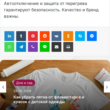
Автоотключение и защита от перегрева
гарантируют безопасность. Качество и бренд
важны.
Pinterest
Reddit
Вконтакте
Одноклассники
Skype
Messenger
WhatsApp
Telegram
Viber
Line
Поделиться через электронную почту
Печатать
Дом и сад
28.05.2026
Как убрать пятна от фломастеров и
красок с детской одежды