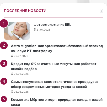
а
л
в
а
ПОСЛЕДНИЕ НОВОСТИ
с
о
в
т
е
к
Фотоомоложение BBL
т
р
21.07.2026
в
о
н
в
а
е
Astra Migration: как организовать безопасный переход
р
н
на новую ИТ-платформу
я
н
05.07.2026
д
о
Кредит под 0% за считанные минуты: как работает
е
е
онлайн-подбор
п
ф
03.06.2026
о
о
ч
т
Самые популярные косметологические процедуры:
т
о
обзор современных методов ухода за кожей
и
.
03.06.2026
з
С
а
Косметика Мёртвого моря: природная сила для вашей
о
п
кожи
о