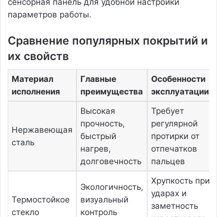
сенсорная панель для удобной настройки
параметров работы.
Сравнение популярных покрытий и
их свойств
Материал
Главные
Особенности
исполнения
преимущества
эксплуатации
Высокая
Требует
прочность,
регулярной
Нержавеющая
быстрый
протирки от
сталь
нагрев,
отпечатков
долговечность
пальцев
Хрупкость при
Экологичность,
ударах и
Термостойкое
визуальный
заметность
стекло
контроль