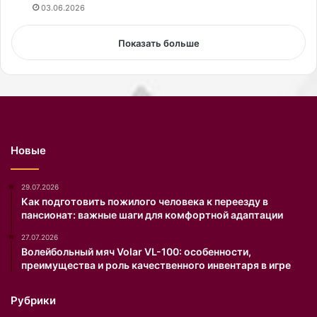
о
т
03.06.2026
л
в
м
е
Показать больше
и
т
л
с
л
т
и
в
о
у
н
ю
а
щ
Новые
р
а
у
я
б
п
29.07.2026
л
у
Как подготовить пожилого человека к переезду в
пансионат: важные шаги для комфортной адаптации
е
б
й
л
27.07.2026
.
и
Волейбольный мяч Volar VL-100: особенности,
С
к
преимущества и роль качественного инвентаря в игре
о
а
о
ц
Рубрики
т
и