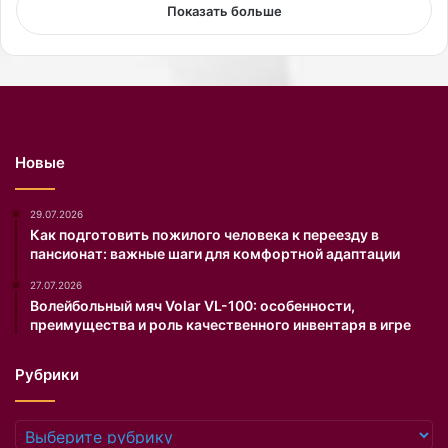
т
х
Показать больше
и
.
л
Н
п
о
р
н
е
а
м
э
ь
т
Новые
е
о
р
т
ф
р
29.07.2026
и
а
Как подготовить пожилого человека к переезду в
пансионат: важные шаги для комфортной адаптации
л
з
ь
п
27.07.2026
м
е
Волейбольный мяч Volar VL-100: особенности,
а
в
преимущества и роль качественного инвентаря в игре
«
и
Б
ц
Рубрики
и
а
т
р
в
е
Рубрики
а
ш