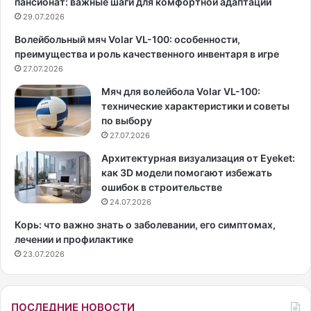
пансионат: важные шаги для комфортной адаптации
к
к
29.07.2026
и
а
Волейбольный мяч Volar VL-100: особенности,
н
з
преимущества и роль качественного инвентаря в игре
о
ы
р
27.07.2026
в
е
а
Мяч для волейбола Volar VL-100:
ж
е
технические характеристики и советы
и
т
по выбору
с
о
27.07.2026
с
с
е
в
Архитектурная визуализация от Eyeket:
р
о
как 3D модели помогают избежать
,
е
ошибок в строительстве
с
й
24.07.2026
ц
л
Корь: что важно знать о заболевании, его симптомах,
е
и
лечении и профилактике
н
ч
23.07.2026
а
н
р
о
и
й
с
ж
ПОСЛЕДНИЕ НОВОСТИ