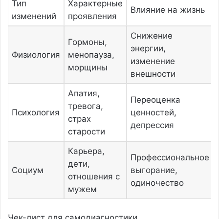
Тип
Характерные
Влияние на жизнь
изменений
проявления
Снижение
Гормоны,
энергии,
Физиология
менопауза,
изменение
морщины
внешности
Апатия,
Переоценка
тревога,
Психология
ценностей,
страх
депрессия
старости
Карьера,
Профессиональное
дети,
Социум
выгорание,
отношения с
одиночество
мужем
Чек-лист для самодиагностики