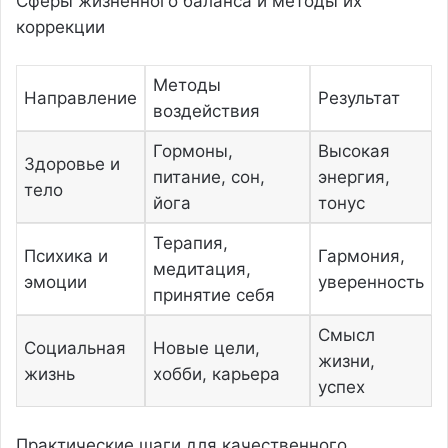
Сферы жизненного баланса и методы их
коррекции
Методы
Направление
Результат
воздействия
Гормоны,
Высокая
Здоровье и
питание, сон,
энергия,
тело
йога
тонус
Терапия,
Психика и
Гармония,
медитация,
эмоции
уверенность
принятие себя
Смысл
Социальная
Новые цели,
жизни,
жизнь
хобби, карьера
успех
Практические шаги для качественного