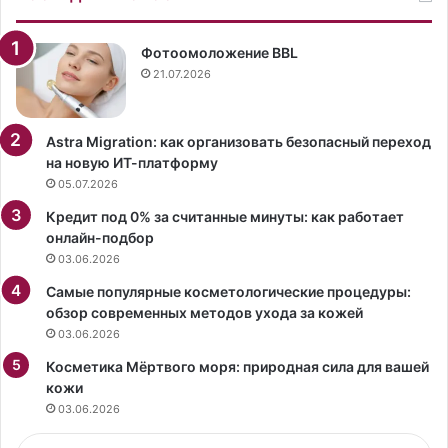
т
и
и
з
п
н
Фотоомоложение BBL
р
и
21.07.2026
о
,
д
с
ю
и
Astra Migration: как организовать безопасный переход
с
м
на новую ИТ-платформу
е
п
05.07.2026
р
а
Кредит под 0% за считанные минуты: как работает
Ш
т
онлайн-подбор
о
и
03.06.2026
н
я
П
х
Самые популярные косметологические процедуры:
е
и
обзор современных методов ухода за кожей
н
д
03.06.2026
н
р
п
Косметика Мёртвого моря: природная сила для вашей
у
о
кожи
з
с
ь
03.06.2026
е
я