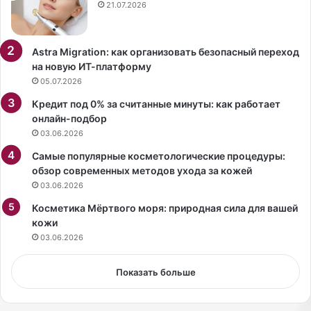
е
и
21.07.2026
й
в
ж
а
и
т
Astra Migration: как организовать безопасный переход
з
ь
на новую ИТ-платформу
н
с
05.07.2026
ь
я
Кредит под 0% за считанные минуты: как работает
ю
к
онлайн-подбор
р
03.06.2026
е
м
Самые популярные косметологические процедуры:
а
обзор современных методов ухода за кожей
м
03.06.2026
и
Косметика Мёртвого моря: природная сила для вашей
и
кожи
с
к
03.06.2026
р
а
Показать больше
б
а
м