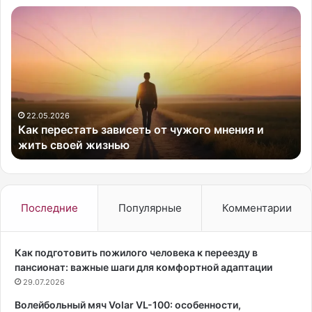
К
Д
а
о
к
м
п
а
е
ш
р
н
е
и
с
й
22.05.2026
Как перестать зависеть от чужого мнения и
т
у
жить своей жизнью
а
х
т
о
ь
д
з
з
а
а
Последние
Популярные
Комментарии
в
к
и
о
с
ж
Как подготовить пожилого человека к переезду в
е
е
пансионат: важные шаги для комфортной адаптации
т
й
29.07.2026
ь
у
Волейбольный мяч Volar VL-100: особенности,
о
ж