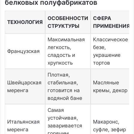
белковых полуфабрикатов
ОСОБЕННОСТИ
СФЕРА
ТЕХНОЛОГИЯ
СТРУКТУРЫ
ПРИМЕНЕНИЯ
Максимальная
Классическое
легкость,
безе,
Французская
сладость и
украшение
хрупкость
тортов
Плотная,
Швейцарская
стабильная,
Масляные
меренга
готовится на
кремы, декор
водяной бане
Самая
устойчивая,
Итальянская
Макаронс,
заваривается
меренга
суфле, зефир
горячим