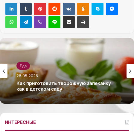
Pinterest
Reddit
Вконтакте
Одноклассники
Skype
Messenger
WhatsApp
Telegram
Viber
Line
Поделиться через электронную почту
Печатать
Еда
28.05.2026
Как приготовить творожную запеканку
как в детском саду
ИНТЕРЕСНЫЕ