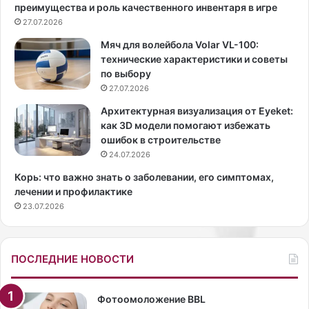
преимущества и роль качественного инвентаря в игре
т
е
ч
27.07.2026
д
у
а
Мяч для волейбола Volar VL-100:
ж
в
технические характеристики и советы
о
н
по выбору
г
о
27.07.2026
о
п
м
е
Архитектурная визуализация от Eyeket:
н
р
как 3D модели помогают избежать
е
е
ошибок в строительстве
н
с
24.07.2026
и
т
Корь: что важно знать о заболевании, его симптомах,
я
а
лечении и профилактике
и
л
23.07.2026
ж
о
и
г
т
р
ь
а
ПОСЛЕДНИЕ НОВОСТИ
с
н
в
и
о
ч
Фотоомоложение BBL