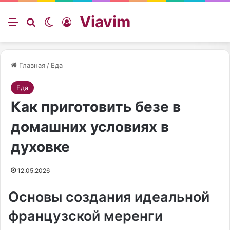
Viavim
Меню
Искать
Switch skin
Войти
Главная
/
Еда
Еда
Как приготовить безе в
домашних условиях в
духовке
12.05.2026
Основы создания идеальной
французской меренги