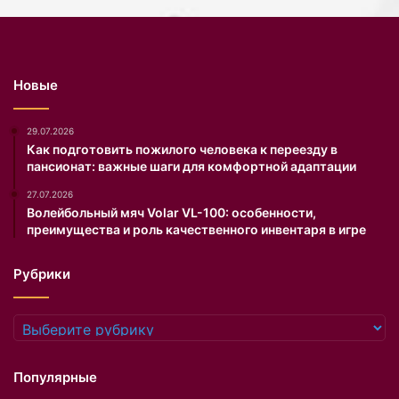
и
.
П
о
Новые
л
к
и
29.07.2026
м
Как подготовить пожилого человека к переезду в
пансионат: важные шаги для комфортной адаптации
а
г
27.07.2026
а
Волейбольный мяч Volar VL-100: особенности,
з
преимущества и роль качественного инвентаря в игре
и
н
Рубрики
о
в
и
Рубрики
о
н
л
Популярные
а