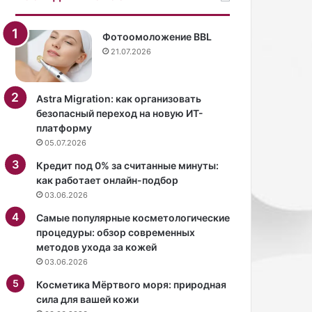
н
р
а
у
з
в
Фотоомоложение BBL
в
к
21.07.2026
а
о
л
р
д
с
Astra Migration: как организовать
о
е
безопасный переход на новую ИТ-
л
т
платформу
г
е
05.07.2026
о
и
и
м
Кредит под 0% за считанные минуты:
г
и
как работает онлайн-подбор
р
н
03.06.2026
а
и
Самые популярные косметологические
ю
-
процедуры: обзор современных
щ
ю
методов ухода за кожей
и
б
03.06.2026
й
к
т
е
Косметика Мёртвого моря: природная
р
.
сила для вашей кожи
е