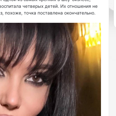
о
воспитала четверых детей. Их отношения не
в
аз, похоже, точка поставлена окончательно.
е
н
н
о
м
о
б
р
а
з
е
.