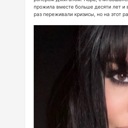
прожила вместе больше десяти лет и 
С
раз переживали кризисы, но на этот р
н
и
м
к
а
м
и
о
н
а
п
о
д
е
л
и
л
а
с