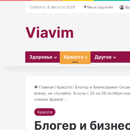
Суббота, 8 августа 2026
Мы в соцсетях
Во
Viavim
Здоровье
Красота
Другое
Главная
/
Красота
/
Блогер и бизнесвумен Окса
всему, не случайно. В ночь с 25 на 26 октября о
снимок фразой:…
«
Д
А
е
Красота
н
т
Блогер и бизне
г
а
30.10.2025
е
л
«Ангел» Victoria’s Secret,