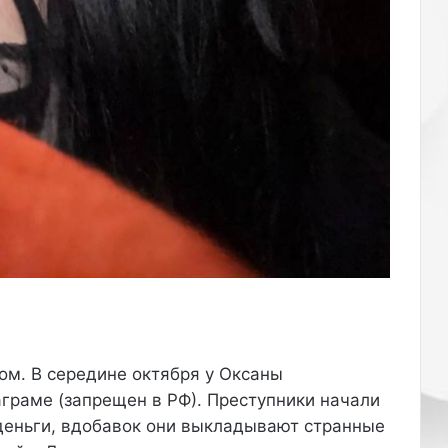
Как ухаживать за кожей рук зимой:
маски и кремы
ом. В середине октября у Оксаны
граме (запрещен в РФ). Преступники начали
деньги, вдобавок они выкладывают странные
Как избавиться от чёрных точек на