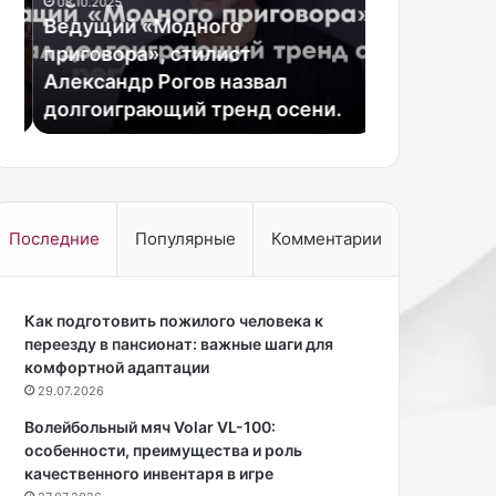
08.10.2025
и
к
Ведущий «Модного
23.10.2025
й
т
приговора», стилист
Жена актер
«
е
й
Александр Рогов назвал
Петрова Ви
М
р
долгоиграющий тренд осени.
фигуру в ко
о
а
д
А
н
л
о
е
г
к
о
с
Последние
Популярные
Комментарии
п
а
р
н
и
д
г
Как подготовить пожилого человека к
р
о
переезду в пансионат: важные шаги для
а
в
комфортной адаптации
П
о
е
29.07.2026
р
т
Волейбольный мяч Volar VL-100:
а
р
особенности, преимущества и роль
»
о
качественного инвентаря в игре
,
в