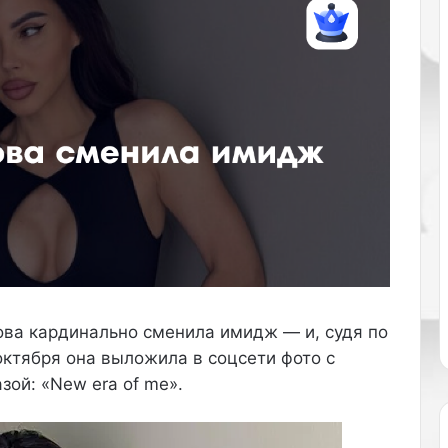
щ
а
я
Е
к
а
т
е
р
и
н
а
В
а
р
н
ова кардинально сменила имидж — и, судя по
а
 октября она выложила в соцсети фото с
в
зой: «New era of me».
а
п
о