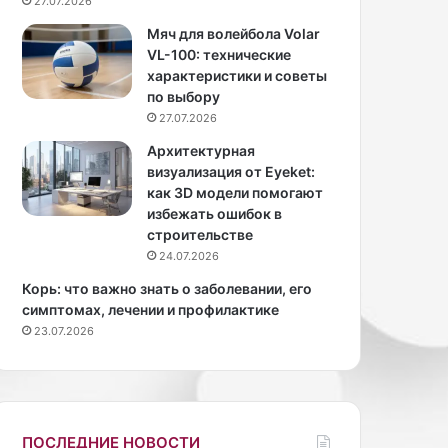
27.07.2026
с
а
т
В
Мяч для волейбола Volar
и
и
VL-100: технические
л
к
характеристики и советы
и
т
по выбору
с
о
27.07.2026
т
р
Архитектурная
А
и
визуализация от Eyeket:
л
я
как 3D модели помогают
е
п
избежать ошибок в
к
о
строительстве
с
к
24.07.2026
а
а
н
з
Корь: что важно знать о заболевании, его
д
а
симптомах, лечении и профилактике
р
л
23.07.2026
Р
а
о
ф
г
и
о
г
в
у
ПОСЛЕДНИЕ НОВОСТИ