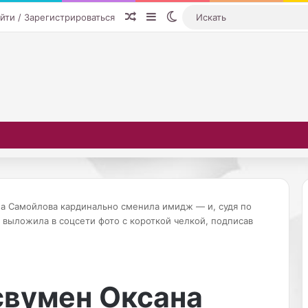
Случайная статья
Sidebar
Switch skin
йти / Зарегистрироваться
на Самойлова кардинально сменила имидж — и, судя по
на выложила в соцсети фото с короткой челкой, подписав
Р
о
с
свумен Оксана
с
и