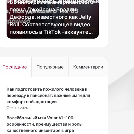
и
д
83 килограмма американского
Демайтер, 
в
с
певца Джейсона Брэдли
прозвали «
о
к
я
Дефорда, известного как Jelly
мире хокке
с
а
Roll. Соответствующее видео
опубликова
х
я
появилось в TikTok -аккаунте…
снимки….
и
м
т
о
и
д
л
е
и
л
с
ь
Последние
Популярные
Комментарии
ь
М
в
и
н
к
е
Как подготовить пожилого человека к
а
ш
переезду в пансионат: важные шаги для
й
н
комфортной адаптации
л
о
а
29.07.2026
с
Д
Волейбольный мяч Volar VL-100:
т
е
особенности, преимущества и роль
ь
м
качественного инвентаря в игре
ю
а