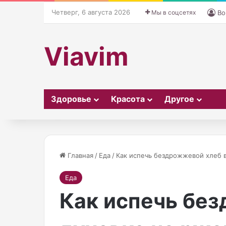
Четверг, 6 августа 2026
Мы в соцсетях
Во
Viavim
Здоровье
Красота
Другое
Главная
/
Еда
/
Как испечь бездрожжевой хлеб в
03.11.2025
Еда
Американская 
А
исполнительни
Как испечь без
м
сняла парик на
е
сделала неож
р