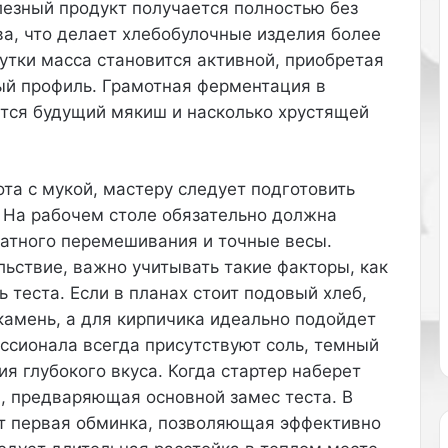
езный продукт получается полностью без
и
, что делает хлебобулочные изделия более
с
утки масса становится активной, приобретая
н
я
ый профиль. Грамотная ферментация в
л
ится будущий мякиш и насколько хрустящей
а
с
ь
в
та с мукой, мастеру следует подготовить
м
 На рабочем столе обязательно должна
и
катного перемешивания и точные весы.
н
ьствие, важно учитывать такие факторы, как
и
-
 теста. Если в планах стоит подовый хлеб,
п
камень, а для кирпичика идеально подойдет
л
ссионала всегда присутствуют соль, темный
а
я глубокого вкуса. Когда стартер наберет
т
а, предваряющая основной замес теста. В
ь
е
ит первая обминка, позволяющая эффективно
с