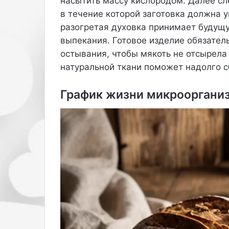
насытить массу кислородом. Далее сл
п
в течение которой заготовка должна у
а
разогретая духовка принимает будущу
р
и
выпекания. Готовое изделие обязател
к
остывания, чтобы мякоть не отсырела
н
натуральной ткани поможет надолго с
а
к
а
График жизни микрооргани
м
е
р
у
и
с
д
е
л
а
л
а