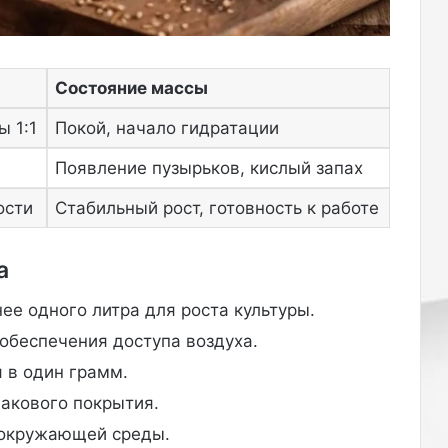
о
п
у
б
Состояние массы
л
и
 1:1
Покой, начало гидратации
к
о
Появление пузырьков, кислый запах
в
ости
Стабильный рост, готовность к работе
а
л
а
а
ф
о
ее одного литра для роста культуры.
т
о
обеспечения доступа воздуха.
г
 в один грамм.
р
а
лакового покрытия.
ф
 окружающей среды.
и