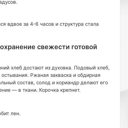
о
адусов.
м
п
а
я вдвое за 4-6 часов и структура стала
н
и
я
M
охранение свежести готовой
e
t
a
п
ий хлеб достают из духовка. Подовый хлеб,
р
 остывания. Ржаная закваска и обдирная
и
льный состав, солод и кориандр делают его
з
ние — в ткани. Корочка крепнет.
н
а
н
а
бит лен.
в
Р
Что приготовить на ужин за 30
о