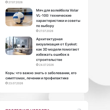
27.07.2026
п
й
о
т
Мяч для волейбола Volar
х
е
VL-100: технические
у
р
характеристики и советы
д
,
по выбору
е
к
27.07.2026
в
о
Архитектурная
ш
т
визуализация от Eyeket:
е
о
как 3D модели помогают
г
р
избежать ошибок в
о
у
строительстве
н
ю
24.07.2026
а
в
8
с
Корь: что важно знать о заболевании, его
3
е
симптомах, лечении и профилактике
к
т
23.07.2026
и
и
л
п
о
р
г
о
р
з