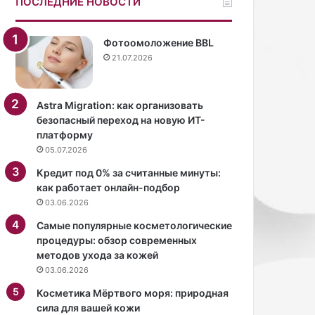
ПОСЛЕДНИЕ НОВОСТИ
а
в
м
а
м
л
Фотоомоложение BBL
а
и
21.07.2026
а
«
м
с
е
а
Astra Migration: как организовать
р
м
безопасный переход на новую ИТ-
и
о
платформу
к
й
05.07.2026
а
с
н
е
Кредит под 0% за считанные минуты:
с
к
как работает онлайн-подбор
к
с
03.06.2026
о
у
Самые популярные косметологические
г
а
процедуры: обзор современных
о
л
методов ухода за кожей
п
ь
03.06.2026
е
н
в
о
Косметика Мёртвого моря: природная
ц
й
сила для вашей кожи