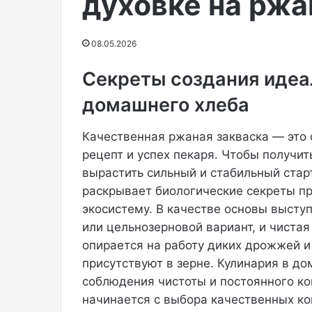
духовке на ржа
и
признание. На
к
соответствую
а
в ее Instagram
08.05.2026
н
России соцсет
с
принадлежит
Секреты создания идеа
к
а
домашнего хлеба
я
х
и
Качественная ржаная закваска — это 
п
рецепт и успех пекаря. Чтобы получи
-
вырастить сильный и стабильный стар
х
раскрывает биологические секреты п
о
п
экосистему. В качестве основы высту
-
или цельнозерновой вариант, и чистая
и
опирается на работу диких дрожжей и
с
присутствуют в зерне. Кулинария в до
п
соблюдения чистоты и постоянного ко
о
л
начинается с выбора качественных ко
н