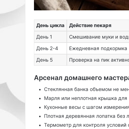
а
с
о
о
День цикла
Действие пекаря
т
в
День 1
Смешивание муки и воды
е
т
День 2-4
Ежедневная подкормка
с
День 5
Проверка на пик активн
т
в
у
Арсенал домашнего мастер
ю
щ
Стеклянная банка объемом не мен
и
й
Марля или неплотная крышка для 
п
Кухонные весы с шагом измерения
р
я
Плотная деревянная лопатка без 
м
Термометр для контроля условий
о