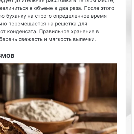
едует длительная расстойка в теплом месте,
р
величиться в объеме в два раза. После этого
а
ю буханку на строго определенное время
з
р
ьно перемещается на решетка для
е
 от конденсата. Правильное хранение в
з
беречь свежесть и мягкость выпечки.
о
м
.
змов
В
о
з
л
ю
б
л
е
н
н
а
я