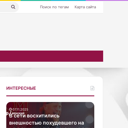
Искать
Поиск по тегам
Карта сайта
ИНТЕРЕСНЫЕ
В
К
07.11.2025
с
а
 с
В сети восхитились
е
н
02.10.2025
внешностью похудевшего на
Канадская 
т
а