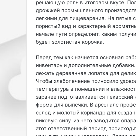
решающую роль в итоговом вкусе. Пол
и
дрожжей промышленного производства
т
легкими для пищеварения. На пятые с
е
л
пористый вид и характерный ароматн
ь
начале пути определяет, каким получ
н
будет золотистая корочка.
и
ц
а
Перед тем как начнется основная рабо
К
инвентарь и дополнительные добавки.
а
лежать деревянная лопатка для дели
р
Чтобы хлебопечение приносило удовол
д
и
температура в помещении и влажность
Б
заранее подготавливается пекарский 
и
форма для выпечки. В арсенале профе
с
солод и молотый кориандр для создани
н
пиковую силу, из него заводится опар
я
л
этот ответственный период происход
а