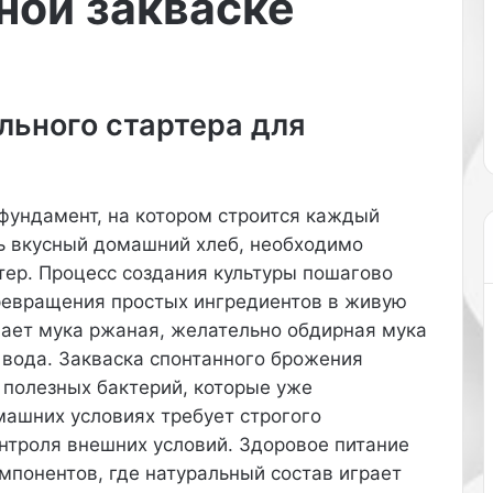
ной закваске
л
актера Джейсона Стетхэма
ь
щий прямой эфир
опубликовала фотографию в
Р
 (запрещенная в
Instagram (владелец компани
о
ь;
Meta признана в России
з
…
экстремистской и…
льного стартера для
и
Х
а
н
т
фундамент, на котором строится каждый
и
ть вкусный домашний хлеб, необходимо
н
тер. Процесс создания культуры пошагово
г
ревращения простых ингредиентов в живую
т
о
пает мука ржаная, желательно обдирная мука
н
 вода. Закваска спонтанного брожения
-
 полезных бактерий, которые уже
У
машних условиях требует строгого
а
нтроля внешних условий. Здоровое питание
й
т
мпонентов, где натуральный состав играет
л