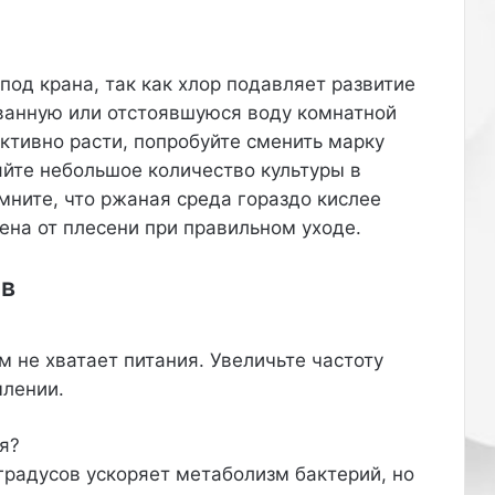
ю
в
I
n
-под крана, так как хлор подавляет развитие
s
ванную или отстоявшуюся воду комнатной
t
ктивно расти, попробуйте сменить марку
a
яйте небольшое количество культуры в
g
мните, что ржаная среда гораздо кислее
r
a
на от плесени при правильном уходе.
m
(
ов
в
л
а
м не хватает питания. Увеличьте частоту
д
е
млении.
л
е
я?
ц
градусов ускоряет метаболизм бактерий, но
к