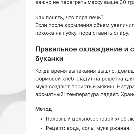
р
важно не перегреть массу выше 30 гр
е
щ
Как понять, что пора печь?
е
Если после кормления объем увеличилс
н
похожа на губку, пора ставить опару.
н
а
я
Правильное охлаждение и с
в
буханки
Р
о
с
Когда время выпекания вышло, домашн
с
формовой хлеб кладут на решетка для
и
мука создают пористый мякиш. Натура
и
ароматный; температура падает. Хране
с
о
ц
Метод
с
Полезный цельнозерновой хлеб лю
е
т
Рецепт: вода, соль, мука ржаная.
ь