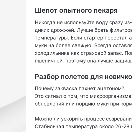
й
Шепот опытного пекаря
э
ф
и
Никогда не используйте воду сразу из
р
диких дрожжей. Лучше брать фильтро
в
температуры. Если стартер перестал а
е
муки на более свежую. Всегда оставл
е
холодильнике как страховой запас. По
I
n
пшеничной, поэтому она лучше защище
s
t
Разбор полетов для новичк
a
g
Почему закваска пахнет ацетоном?
r
Это сигнал о том, что микроорганизма
a
m
обновлений или порцию муки при кор
(
з
Можно ли ускорить процесс созревани
а
Стабильная температура около 26-28 
п