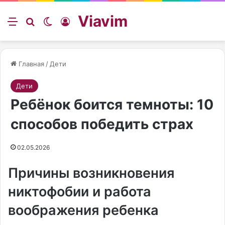
Viavim
Меню
Искать
Switch skin
Войти
Главная
/
Дети
Дети
Ребёнок боится темноты: 10
способов победить страх
02.05.2026
Причины возникновения
никтофобии и работа
воображения ребенка