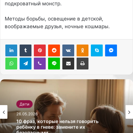
подкроватный монстр.
Методы борьбы, освещение в детской,
воображаемые друзья, ночные кошмары.
Pinterest
Reddit
Вконтакте
Одноклассники
Skype
Messenger
WhatsApp
Telegram
Viber
Line
Поделиться через электронную почту
Печатать
Дети
26.05.2026
Дети
26.05.2026
10 фраз, которые нельзя говорить