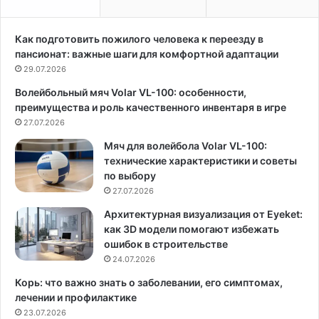
с
ь
в
Как подготовить пожилого человека к переезду в
м
пансионат: важные шаги для комфортной адаптации
о
29.07.2026
ю
Волейбольный мяч Volar VL-100: особенности,
д
преимущества и роль качественного инвентаря в игре
в
27.07.2026
е
р
Мяч для волейбола Volar VL-100:
ь
технические характеристики и советы
»
по выбору
,
27.07.2026
а
к
Архитектурная визуализация от Eyeket:
т
как 3D модели помогают избежать
р
ошибок в строительстве
и
24.07.2026
с
Корь: что важно знать о заболевании, его симптомах,
а
лечении и профилактике
Х
23.07.2026
а