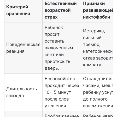
Естественный
Признаки
Критерий
возрастной
развивающейс
сравнения
страх
никтофобии
Ребенок
Истерика,
просит
сильный
оставить
Поведенческая
тремор,
включенным
реакция
категорически
свет или
отказ заходить
приоткрыть
комнату.
дверь.
Беспокойство
Страх длится
проходит через
часами, мешая
Длительность
10-15 минут
ребенку уснуть
эпизода
после слов
до полного
утешения.
изнеможения.
Воображаемые
Ребенок уверен