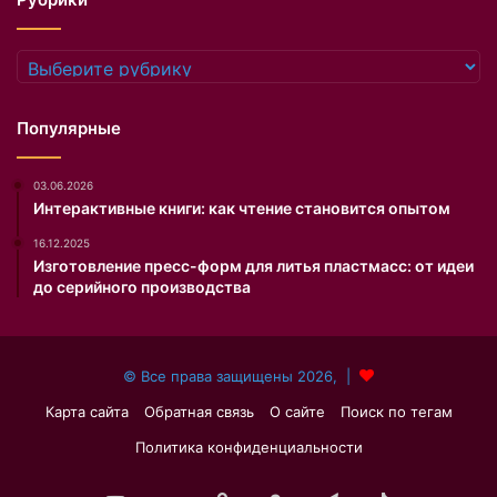
н
а
п
Рубрики
о
д
е
Популярные
л
и
03.06.2026
л
Интерактивные книги: как чтение становится опытом
а
с
16.12.2025
ь
Изготовление пресс-форм для литья пластмасс: от идеи
в
до серийного производства
I
n
s
© Все права защищены 2026, |
t
a
Карта сайта
Обратная связь
О сайте
Поиск по тегам
g
Политика конфиденциальности
r
a
m