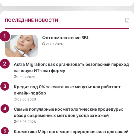
н
д
е
ПОСЛЕДНИЕ НОВОСТИ
Э
р
ч
Фотоомоложение BBL
е
21.07.2026
л
,
с
Astra Migration: как организовать безопасный переход
н
на новую ИТ-платформу
я
05.07.2026
л
Кредит под 0% за считанные минуты: как работает
а
онлайн-подбор
с
03.06.2026
ь
д
Самые популярные косметологические процедуры:
л
обзор современных методов ухода за кожей
я
03.06.2026
ж
Косметика Мёртвого моря: природная сила для вашей
у