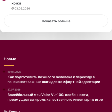
кожи
р
н
03.06.2026
а
л
Показать больше
а
G
r
a
z
i
a
Новые
.
С
н
29.07.2026
и
Как подготовить пожилого человека к переезду в
пансионат: важные шаги для комфортной адаптации
м
к
27.07.2026
а
Волейбольный мяч Volar VL-100: особенности,
м
преимущества и роль качественного инвентаря в игре
и
о
Рубрики