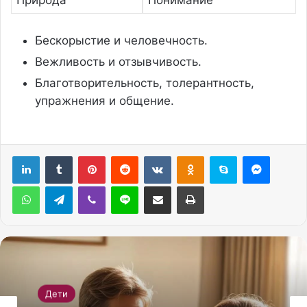
Природа
Понимание
Бескорыстие и человечность.
Вежливость и отзывчивость.
Благотворительность, толерантность,
упражнения и общение.
Pinterest
Reddit
Вконтакте
Одноклассники
Skype
Messenger
WhatsApp
Telegram
Viber
Line
Поделиться через электронную почту
Печатать
Дети