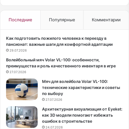
и
з
н
н
т
а
Последние
Популярные
Комментарии
—
л
о
с
д
я
Как подготовить пожилого человека к переезду в
и
,
пансионат: важные шаги для комфортной адаптации
н
ч
29.07.2026
и
т
Волейбольный мяч Volar VL-100: особенности,
з
о
преимущества и роль качественного инвентаря в игре
т
з
е
27.07.2026
а
х
о
Мяч для волейбола Volar VL-100:
р
б
технические характеристики и советы
е
р
по выбору
д
а
27.07.2026
к
з
и
о
Архитектурная визуализация от Eyeket:
х
м
как 3D модели помогают избежать
м
м
ошибок в строительстве
о
и
24.07.2026