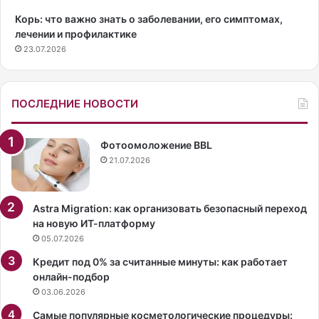
д
л
Корь: что важно знать о заболевании, его симптомах,
н
о
лечении и профилактике
ы
й
23.07.2026
х
д
д
е
о
в
л
у
ПОСЛЕДНИЕ НОВОСТИ
г
ш
о
к
ж
и
Фотоомоложение BBL
и
н
21.07.2026
т
е
е
р
л
а
Astra Migration: как организовать безопасный переход
е
з
на новую ИТ-платформу
й
г
05.07.2026
,
л
Кредит под 0% за считанные минуты: как работает
к
я
онлайн-подбор
о
д
03.06.2026
т
е
о
л
Самые популярные косметологические процедуры: