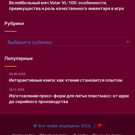
Волейбольный мяч Volar VL-100: особенности,
к
й
преимущества и роль качественного инвентаря в игре
и
в
х
о
Рубрики
п
з
о
л
г
ю
Рубрики
о
б
д
л
н
е
Популярные
ы
н
х
н
03.06.2026
у
о
Интерактивные книги: как чтение становится опытом
с
й
л
.
16.12.2025
о
Изготовление пресс-форм для литья пластмасс: от идеи
в
до серийного производства
и
я
х
© Все права защищены 2026, |
и
н