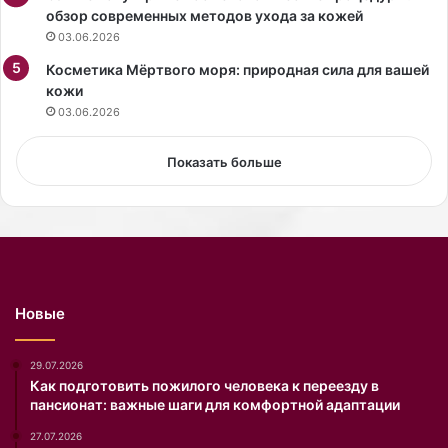
р
н
обзор современных методов ухода за кожей
ы
а
03.06.2026
й
с
н
Косметика Мёртвого моря: природная сила для вашей
т
е
кожи
о
у
я
03.06.2026
с
щ
т
у
Показать больше
а
ю
р
л
е
и
в
ч
а
н
е
о
т
с
Новые
н
т
и
ь
п
б
29.07.2026
р
ы
Как подготовить пожилого человека к переезду в
пансионат: важные шаги для комфортной адаптации
и
в
к
ш
27.07.2026
а
е