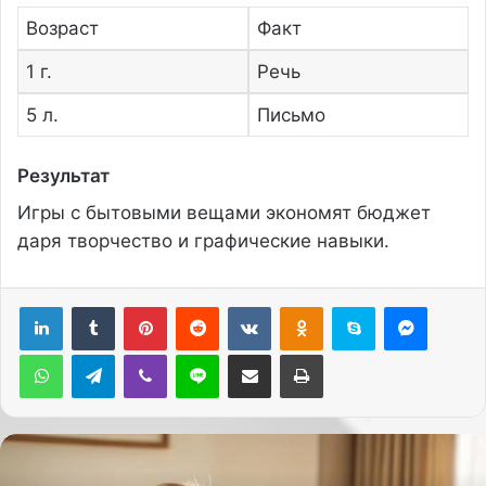
Возраст
Факт
1 г.
Речь
5 л.
Письмо
Результат
Игры с бытовыми вещами экономят бюджет
даря творчество и графические навыки.
Pinterest
Reddit
Вконтакте
Одноклассники
Skype
Messenger
WhatsApp
Telegram
Viber
Line
Поделиться через электронную почту
Печатать