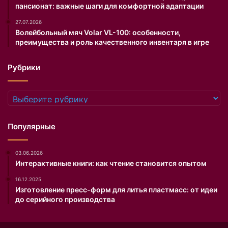
пансионат: важные шаги для комфортной адаптации
я
н
27.07.2026
и
Волейбольный мяч Volar VL-100: особенности,
е
преимущества и роль качественного инвентаря в игре
к
о
Рубрики
ж
и
.
Рубрики
О
д
н
Популярные
а
и
03.06.2026
з
Интерактивные книги: как чтение становится опытом
п
о
16.12.2025
п
Изготовление пресс-форм для литья пластмасс: от идеи
у
до серийного производства
л
я