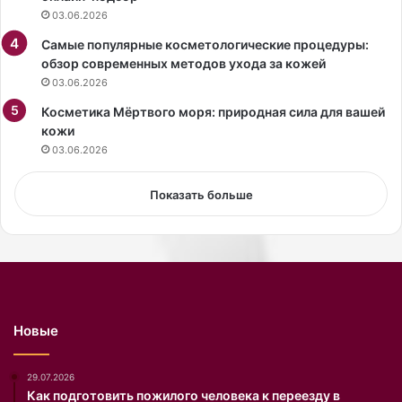
03.06.2026
ы
о
е
з
Самые популярные косметологические процедуры:
ш
в
обзор современных методов ухода за кожей
а
о
03.06.2026
п
л
к
Косметика Мёртвого моря: природная сила для вашей
я
и
кожи
ю
.
т
03.06.2026
у
л
Показать больше
у
ч
ш
и
т
ь
с
Новые
о
с
т
29.07.2026
о
Как подготовить пожилого человека к переезду в