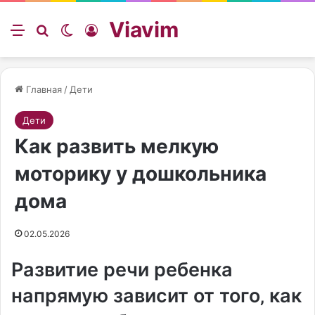
Viavim
Меню
Искать
Switch skin
Войти
Главная
/
Дети
Дети
Как развить мелкую
моторику у дошкольника
дома
02.05.2026
Развитие речи ребенка
напрямую зависит от того‚ как