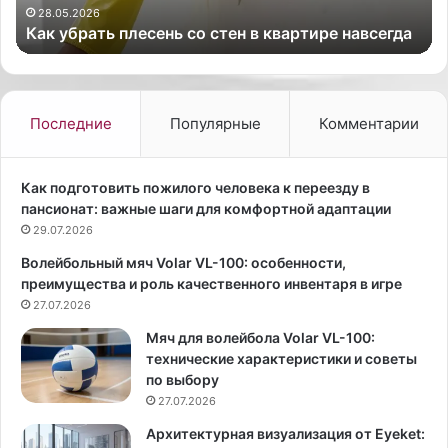
Россиянки ринулись скупать популярные в 1990-
и
н
х годах меховые шапки.
р
а
и
я
н
к
у
о
л
с
Последние
Популярные
Комментарии
и
м
с
е
ь
т
Как подготовить пожилого человека к переезду в
с
о
пансионат: важные шаги для комфортной адаптации
к
л
29.07.2026
у
о
Волейбольный мяч Volar VL-100: особенности,
п
г
преимущества и роль качественного инвентаря в игре
а
и
т
27.07.2026
я
ь
и
Мяч для волейбола Volar VL-100:
п
з
технические характеристики и советы
о
о
по выбору
п
б
27.07.2026
у
и
л
л
Архитектурная визуализация от Eyeket: