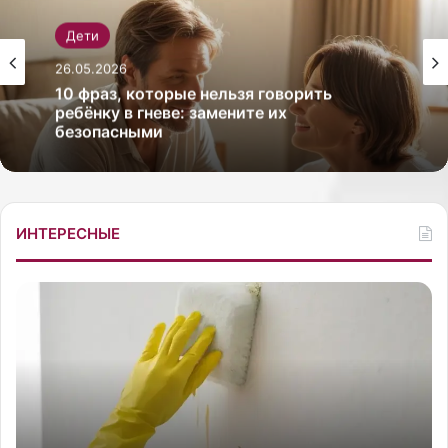
Дети
Дети
26.05.2026
26.05.2026
Как выбрать рюкзак для первоклассника
с ортопедической спинкой
10 фраз, которые нельзя говорить
ИНТЕРЕСНЫЕ
ребёнку в гневе: замените их
безопасными
Р
С
о
о
с
в
с
р
и
е
я
м
н
е
к
н
14.10.2025