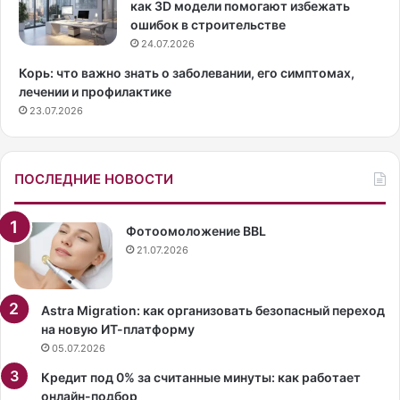
я
у
как 3D модели помогают избежать
р
е
ошибок в строительстве
н
т
24.07.2026
ы
м
Корь: что важно знать о заболевании, его симптомах,
е
е
лечении и профилактике
в
т
23.07.2026
1
о
9
д
9
и
0
к
ПОСЛЕДНИЕ НОВОСТИ
-
а
х
м
г
и
Фотоомоложение BBL
о
,
21.07.2026
д
к
а
о
х
т
Astra Migration: как организовать безопасный переход
м
о
на новую ИТ-платформу
е
р
05.07.2026
х
ы
Кредит под 0% за считанные минуты: как работает
о
е
онлайн-подбор
в
п