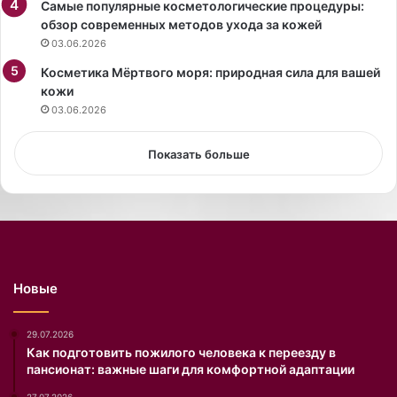
Самые популярные косметологические процедуры:
л
обзор современных методов ухода за кожей
а
03.06.2026
с
Косметика Мёртвого моря: природная сила для вашей
ь
кожи
к
о
03.06.2026
л
л
Показать больше
е
к
ц
и
е
й
о
Новые
б
у
в
29.07.2026
и
Как подготовить пожилого человека к переезду в
пансионат: важные шаги для комфортной адаптации
н
а