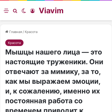
Viavim
Меню
Искать
Switch skin
Войти
Главная
/
Красота
Красота
Мышцы нашего лица — это
настоящие труженики. Они
отвечают за мимику, за то,
как мы выражаем эмоции,
и, к сожалению, именно их
постоянная работа со
временем приводит к