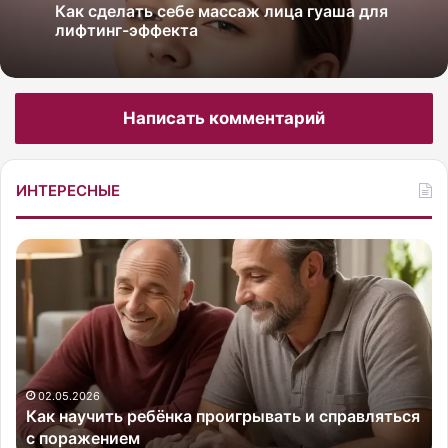
Как сделать себе массаж лица гуаша для
лифтинг-эффекта
Написать комментарий
ИНТЕРЕСНЫЕ
К
Р
а
о
к
с
н
с
а
и
у
й
ч
с
и
к
02.05.2026
Как научить ребёнка проигрывать и справляться
т
а
с поражением
ь
я