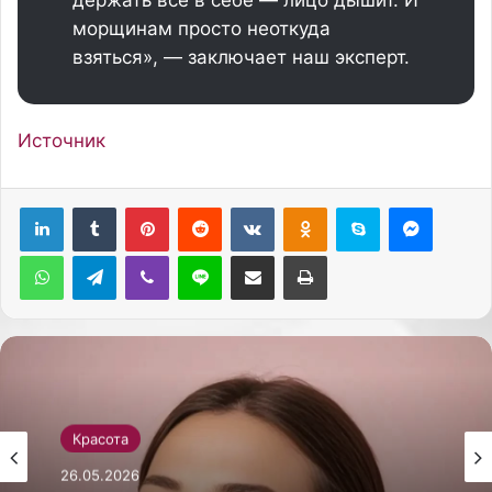
держать все в себе — лицо дышит. И
морщинам просто неоткуда
взяться», — заключает наш эксперт.
Источник
Pinterest
Reddit
Вконтакте
Одноклассники
Skype
Messenger
WhatsApp
Telegram
Viber
Line
Поделиться через электронную почту
Печатать
Красота
26.05.2026