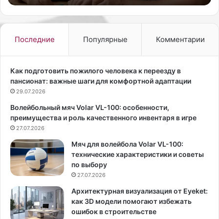
р
а
е
к
б
т
ё
р
Последние
Популярные
Комментарии
н
и
к
с
а
а
Как подготовить пожилого человека к переезду в
п
и
пансионат: важные шаги для комфортной адаптации
р
т
29.07.2026
о
е
Волейбольный мяч Volar VL-100: особенности,
и
л
преимущества и роль качественного инвентаря в игре
г
е
р
27.07.2026
в
ы
е
Мяч для волейбола Volar VL-100:
в
д
технические характеристики и советы
а
у
по выбору
т
щ
27.07.2026
ь
а
и
я
Архитектурная визуализация от Eyeket:
с
Е
как 3D модели помогают избежать
п
к
ошибок в строительстве