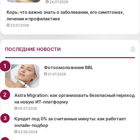
р
а
24.07.2026
а
т
Корь: что важно знать о заболевании, его симптомах,
в
е
лечении и профилактике
л
р
23.07.2026
я
и
т
н
ь
а
с
В
ПОСЛЕДНИЕ НОВОСТИ
я
а
с
р
п
н
Фотоомоложение BBL
о
а
21.07.2026
р
в
а
а
ж
п
Astra Migration: как организовать безопасный переход
е
о
на новую ИТ-платформу
н
х
05.07.2026
и
в
Кредит под 0% за считанные минуты: как работает
е
а
онлайн-подбор
м
с
03.06.2026
т
а