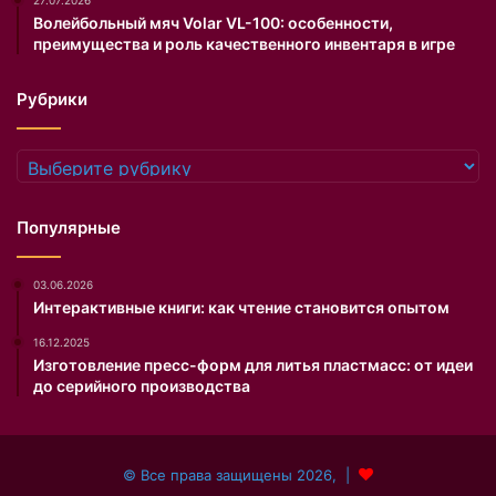
27.07.2026
с
Волейбольный мяч Volar VL-100: особенности,
о
преимущества и роль качественного инвентаря в игре
т
н
Рубрики
и
т
ы
Рубрики
с
я
ч
Популярные
р
у
03.06.2026
б
Интерактивные книги: как чтение становится опытом
л
е
16.12.2025
й
Изготовление пресс-форм для литья пластмасс: от идеи
.
до серийного производства
© Все права защищены 2026, |