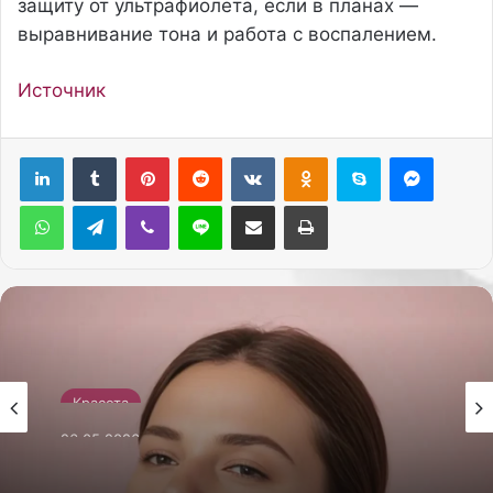
защиту от ультрафиолета, если в планах —
выравнивание тона и работа с воспалением.
Источник
Pinterest
Reddit
Вконтакте
Одноклассники
Skype
Messenger
WhatsApp
Telegram
Viber
Line
Поделиться через электронную почту
Печатать
Красота
26.05.2026
Как сделать себе массаж лица гуаша для
лифтинг-эффекта