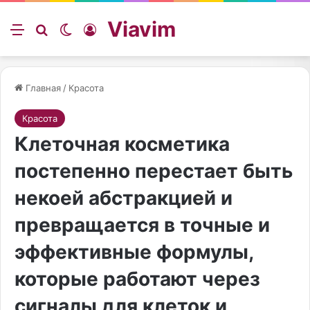
Viavim
Меню
Искать
Switch skin
Войти
Главная
/
Красота
Красота
Клеточная косметика
постепенно перестает быть
некоей абстракцией и
превращается в точные и
эффективные формулы,
которые работают через
сигналы для клеток и