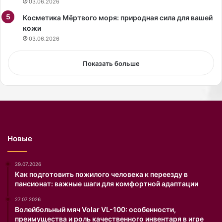
03.06.2026
о
о
щ
Косметика Мёртвого моря: природная сила для вашей
с
и
кожи
ч
в
е
03.06.2026
ы
т
р
у
Показать больше
а
,
щ
р
и
е
в
с
а
т
ю
о
т
р
Новые
,
а
и
н
с
с
29.07.2026
п
е
Как подготовить пожилого человека к переезду в
пансионат: важные шаги для комфортной адаптации
о
т
л
и
27.07.2026
ь
B
Волейбольный мяч Volar VL-100: особенности,
з
o
преимущества и роль качественного инвентаря в игре