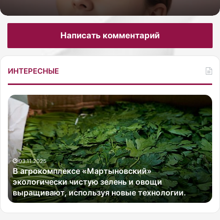
Написать комментарий
ИНТЕРЕСНЫЕ
В
С
а
о
г
в
р
с
о
е
к
м
о
03.11.2025
н
В агрокомплексе «Мартыновский»
м
е
экологически чистую зелень и овощи
п
д
выращивают, используя новые технологии.
л
а
е
в
к
н