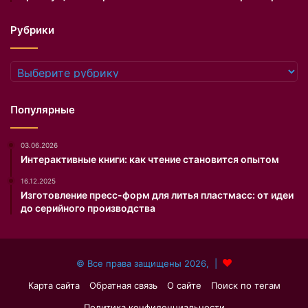
у
c
я
c
Рубрики
н
o
о
n
в
c
Рубрики
ы
i
е
n
т
o
Популярные
е
н
х
а
03.06.2026
н
т
Интерактивные книги: как чтение становится опытом
о
е
л
р
16.12.2025
о
р
Изготовление пресс-форм для литья пластмасс: от идеи
г
и
до серийного производства
и
т
и
о
.
р
© Все права защищены 2026, |
и
и
Карта сайта
Обратная связь
О сайте
Поиск по тегам
ф
Политика конфиденциальности
у