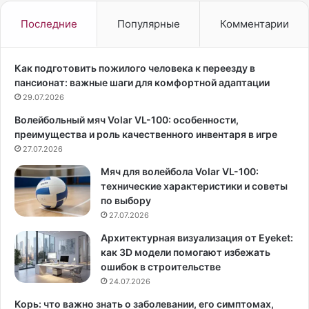
с
о
е
р
Последние
Популярные
Комментарии
«
е
М
с
а
т
Как подготовить пожилого человека к переезду в
р
о
пансионат: важные шаги для комфортной адаптации
т
р
29.07.2026
ы
а
Волейбольный мяч Volar VL-100: особенности,
н
т
преимущества и роль качественного инвентаря в игре
о
о
в
27.07.2026
р
с
М
Мяч для волейбола Volar VL-100:
к
и
технические характеристики и советы
и
х
по выбору
й
а
27.07.2026
»
и
э
л
Архитектурная визуализация от Eyeket:
к
Г
как 3D модели помогают избежать
о
о
ошибок в строительстве
л
х
24.07.2026
о
н
Корь: что важно знать о заболевании, его симптомах,
г
е