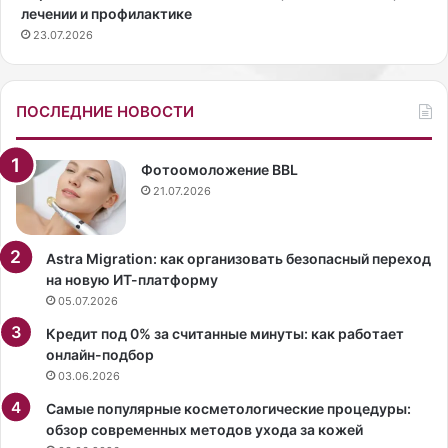
лечении и профилактике
и
р
23.07.2026
ч
о
е
т
с
к
к
р
ПОСЛЕДНИЕ НОВОСТИ
и
ы
ч
л
и
н
Фотоомоложение BBL
с
о
21.07.2026
т
в
у
ы
ю
й
Astra Migration: как организовать безопасный переход
з
,
на новую ИТ-платформу
е
с
05.07.2026
л
е
Кредит под 0% за считанные минуты: как работает
е
д
онлайн-подбор
н
ь
03.06.2026
ь
м
и
о
Самые популярные косметологические процедуры:
о
й
обзор современных методов ухода за кожей
в
п