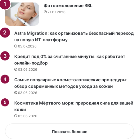
и
о
Фотоомоложение BBL
у
т
21.07.2026
с
ы
т
в
а
5
Astra Migration: как организовать безопасный переход
в
1
на новую ИТ-платформу
ш
г
05.07.2026
е
о
Кредит под 0% за считанные минуты: как работает
й
д
онлайн-подбор
,
.
03.06.2026
ч
О
т
н
Самые популярные косметологические процедуры:
о
п
обзор современных методов ухода за кожей
я
р
03.06.2026
в
и
л
Косметика Мёртвого моря: природная сила для вашей
з
я
кожи
н
е
а
03.06.2026
т
л
с
с
Показать больше
я
я