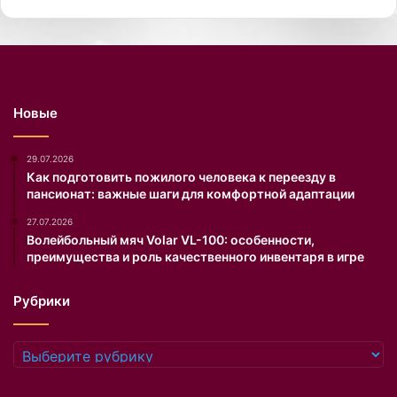
п
,
р
ч
я
т
м
о
ы
н
м
е
Новые
с
с
л
и
е
д
29.07.2026
д
и
Как подготовить пожилого человека к переезду в
пансионат: важные шаги для комфортной адаптации
с
т
т
н
27.07.2026
в
а
Волейбольный мяч Volar VL-100: особенности,
и
д
преимущества и роль качественного инвентаря в игре
е
и
м
е
Рубрики
в
т
о
а
з
х
Рубрики
д
и
е
н