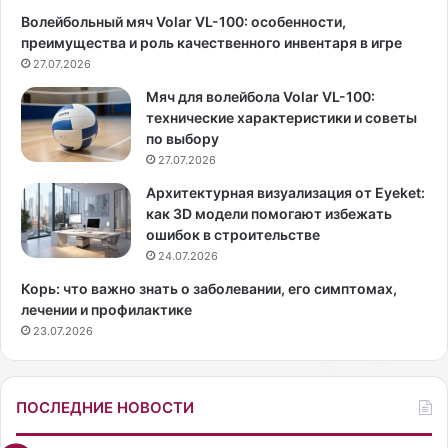
ч
а
Волейбольный мяч Volar VL-100: особенности,
и
р
преимущества и роль качественного инвентаря в игре
н
а
а
27.07.2026
с
е
к
Мяч для волейбола Volar VL-100:
т
р
технические характеристики и советы
в
ы
по выбору
ы
л
27.07.2026
г
с
л
в
Архитектурная визуализация от Eyeket:
я
о
как 3D модели помогают избежать
д
й
ошибок в строительстве
е
с
24.07.2026
т
е
Корь: что важно знать о заболевании, его симптомах,
ь
к
лечении и профилактике
т
р
23.07.2026
у
е
с
т
к
к
л
р
ПОСЛЕДНИЕ НОВОСТИ
о
а
й
с