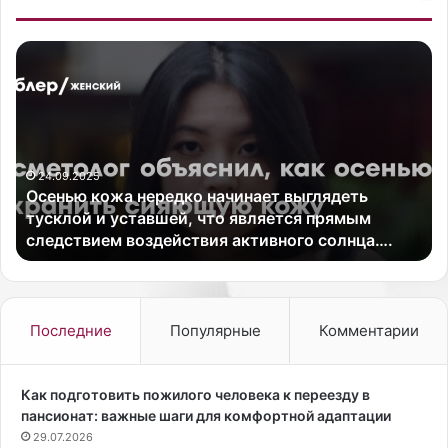
О
Ш
с
о
е
у
н
м
ь
е
ю
н
к
24.09.2025
А
Осенью кожа нередко начинает выглядеть
о
л
тусклой и уставшей, что является прямым
ж
е
следствием воздействия активного солнца….
а
к
н
с
е
а
р
н
е
д
Последние
Популярные
Комментарии
д
р
к
Р
о
е
Как подготовить пожилого человека к переезду в
н
в
пансионат: важные шаги для комфортной адаптации
а
в
29.07.2026