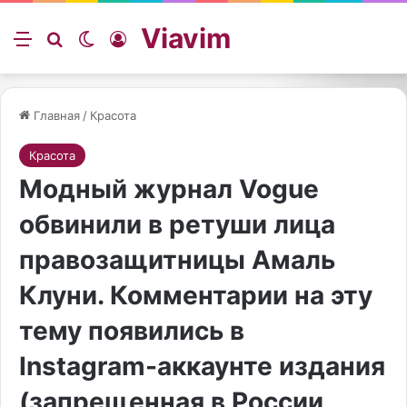
Viavim
Меню
Искать
Switch skin
Войти
Главная
/
Красота
Красота
Модный журнал Vogue
обвинили в ретуши лица
правозащитницы Амаль
Клуни. Комментарии на эту
тему появились в
Instagram-аккаунте издания
(запрещенная в России