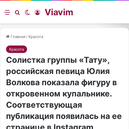
Viavim
Меню
Искать
Switch skin
Войти
Главная
/
Красота
Красота
Солистка группы «Тату»,
российская певица Юлия
Волкова показала фигуру в
откровенном купальнике.
Соответствующая
публикация появилась на ее
странице в Instagram