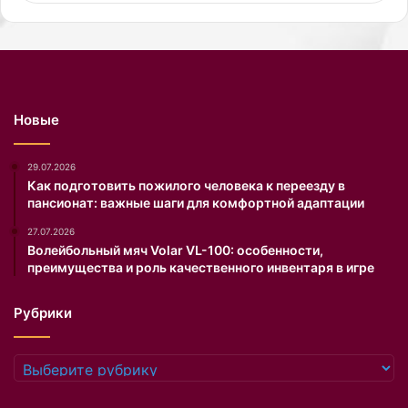
е
м
а
л
ь
н
Новые
о
е
п
29.07.2026
о
Как подготовить пожилого человека к переезду в
пансионат: важные шаги для комфортной адаптации
х
у
27.07.2026
д
Волейбольный мяч Volar VL-100: особенности,
е
преимущества и роль качественного инвентаря в игре
н
и
Рубрики
е
ф
р
Рубрики
а
з