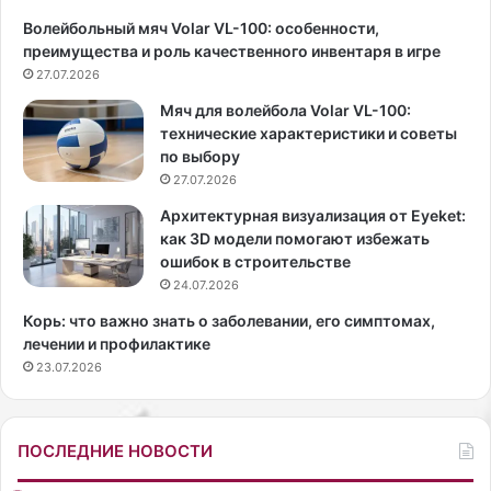
б
а
Волейбольный мяч Volar VL-100: особенности,
о
я
преимущества и роль качественного инвентаря в игре
в
а
ь
27.07.2026
к
к
т
Мяч для волейбола Volar VL-100:
ч
р
технические характеристики и советы
т
и
по выбору
е
с
27.07.2026
н
а
и
и
Архитектурная визуализация от Eyeket:
ю
с
как 3D модели помогают избежать
,
т
ошибок в строительстве
е
е
24.07.2026
с
н
Корь: что важно знать о заболевании, его симптомах,
л
д
лечении и профилактике
и
а
23.07.2026
о
п
н
е
н
р
е
ш
ПОСЛЕДНИЕ НОВОСТИ
о
а
т
Э