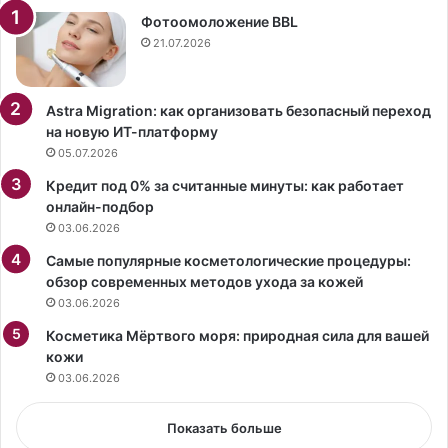
р
м
Фотоомоложение BBL
ы
и
21.07.2026
в
Ш
а
у
е
м
Astra Migration: как организовать безопасный переход
т
е
на новую ИТ-платформу
с
р
05.07.2026
я
о
Кредит под 0% за считанные минуты: как работает
о
б
онлайн-подбор
т
ъ
03.06.2026
п
я
л
с
Самые популярные косметологические процедуры:
а
н
обзор современных методов ухода за кожей
н
и
03.06.2026
ш
л
е
Косметика Мёртвого моря: природная сила для вашей
а
т
кожи
э
а
к
03.06.2026
с
т
Показать больше
р