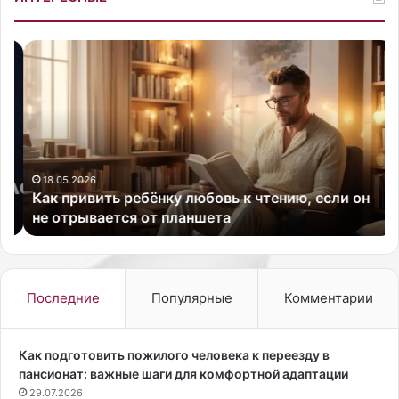
К
И
а
з
к
в
п
е
р
с
и
т
в
н
и
а
18.05.2026
Как привить ребёнку любовь к чтению, если он
т
я
не отрывается от планшета
ь
а
р
м
е
е
б
р
ё
и
Последние
Популярные
Комментарии
н
к
к
а
у
н
Как подготовить пожилого человека к переезду в
л
с
пансионат: важные шаги для комфортной адаптации
ю
к
29.07.2026