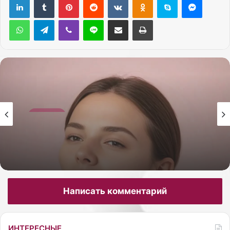
WhatsApp
Telegram
Viber
Line
Поделиться через электронную почту
Печатать
Красота
26.05.2026
Как сделать себе массаж лица гуаша для
лифтинг-эффекта
Написать комментарий
ИНТЕРЕСНЫЕ