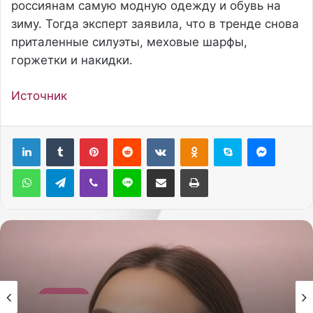
россиянам самую модную одежду и обувь на
зиму. Тогда эксперт заявила, что в тренде снова
приталенные силуэты, меховые шарфы,
горжетки и накидки.
Источник
Pinterest
Reddit
Вконтакте
Одноклассники
Skype
Messenger
WhatsApp
Telegram
Viber
Line
Поделиться через электронную почту
Печатать
Красота
26.05.2026
Красота