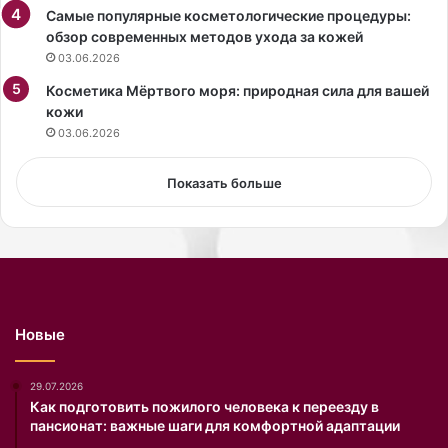
с
Самые популярные косметологические процедуры:
б
обзор современных методов ухода за кожей
е
03.06.2026
з
м
Косметика Мёртвого моря: природная сила для вашей
а
кожи
к
03.06.2026
и
я
Показать больше
ж
а
и
ф
о
т
о
Новые
ш
о
п
29.07.2026
а
Как подготовить пожилого человека к переезду в
пансионат: важные шаги для комфортной адаптации
.