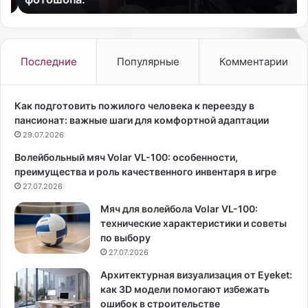
л
х
и
а
с
й
ь
л
Последние
Популярные
Комментарии
с
а
н
й
и
т
Как подготовить пожилого человека к переезду в
м
е
пансионат: важные шаги для комфортной адаптации
к
р
29.07.2026
и
д
Волейбольный мяч Volar VL-100: особенности,
к
л
преимущества и роль качественного инвентаря в игре
у
я
б
27.07.2026
л
и
и
Мяч для волейбола Volar VL-100:
н
ц
технические характеристики и советы
о
а
по выбору
-
и
27.07.2026
и
з
с
п
Архитектурная визуализация от Eyeket:
п
о
как 3D модели помогают избежать
а
д
ошибок в строительстве