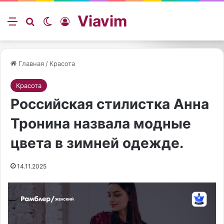
Viavim
Меню
Искать
Switch skin
Войти
Главная
/
Красота
Красота
Российская стилистка Анна
Тронина назвала модные
цвета в зимней одежде.
14.11.2025