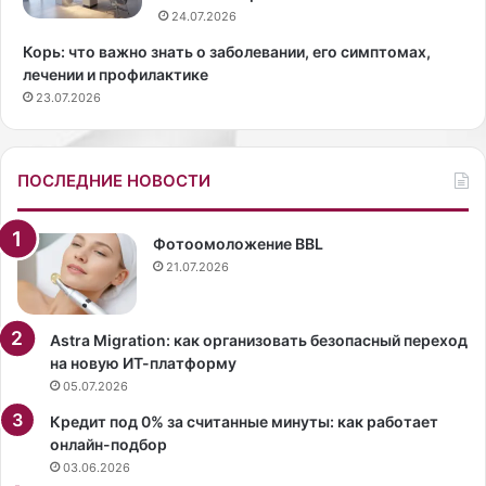
н
р
24.07.2026
с
у
Корь: что важно знать о заболевании, его симптомах,
к
ч
лечении и профилактике
о
н
23.07.2026
й
ы
а
х
к
с
т
р
ПОСЛЕДНИЕ НОВОСТИ
р
е
и
д
с
с
Фотоомоложение BBL
ы
т
21.07.2026
А
в
н
ы
Astra Migration: как организовать безопасный переход
д
на новую ИТ-платформу
е
05.07.2026
А
Кредит под 0% за считанные минуты: как работает
р
онлайн-подбор
м
03.06.2026
а