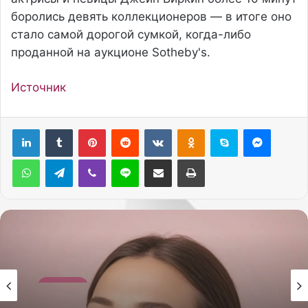
боролись девять коллекционеров — в итоге оно
стало самой дорогой сумкой, когда-либо
проданной на аукционе Sotheby's.
Источник
Pinterest
Reddit
Вконтакте
Одноклассники
Skype
Messenger
WhatsApp
Telegram
Viber
Line
Поделиться через электронную почту
Печатать
Красота
26.05.2026
Красота