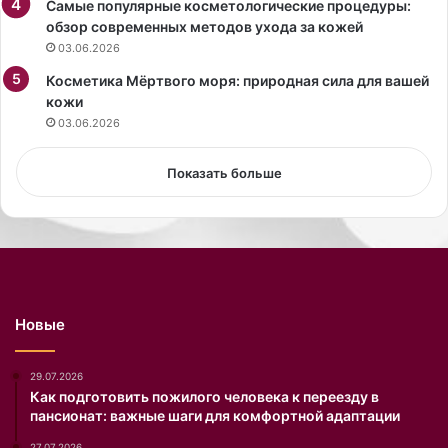
Самые популярные косметологические процедуры:
л
обзор современных методов ухода за кожей
о
03.06.2026
н
а
Косметика Мёртвого моря: природная сила для вашей
м
кожи
е
03.06.2026
р
е
Показать больше
н
и
и
с
б
р
о
Новые
с
и
т
29.07.2026
ь
Как подготовить пожилого человека к переезду в
пансионат: важные шаги для комфортной адаптации
в
е
27.07.2026