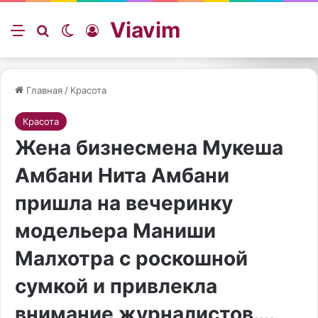
Viavim
Меню
Искать
Switch skin
Войти
Главная
/
Красота
Красота
Жена бизнесмена Мукеша
Амбани Нита Амбани
пришла на вечеринку
модельера Маниши
Малхотра с роскошной
сумкой и привлекла
внимание журналистов….