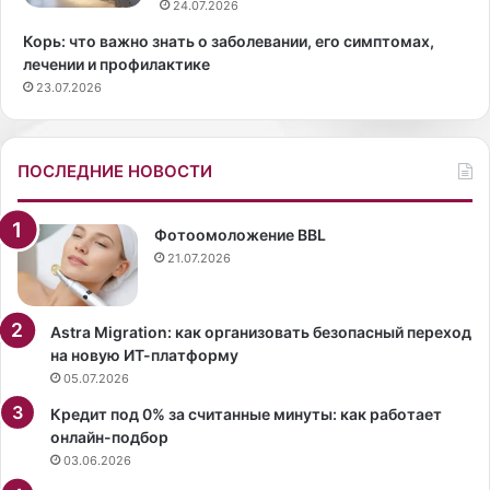
ы
з
24.07.2026
Н
т
Корь: что важно знать о заболевании, его симптомах,
и
а
лечении и профилактике
к
б
23.07.2026
о
л
л
е
а
т
й
о
ПОСЛЕДНИЕ НОВОСТИ
П
к
а
и
н
Б
Фотоомоложение BBL
к
А
21.07.2026
о
Д
в
о
р
в
Astra Migration: как организовать безопасный переход
а
на новую ИТ-платформу
с
05.07.2026
с
Кредит под 0% за считанные минуты: как работает
к
онлайн-подбор
а
03.06.2026
з
а