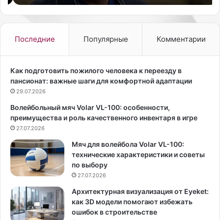
о
ь
к
и
т
м
я
м
Последние
Популярные
Комментарии
б
у
р
н
я
и
Как подготовить пожилого человека к переезду в
,
т
пансионат: важные шаги для комфортной адаптации
д
е
29.07.2026
е
т
Волейбольный мяч Volar VL-100: особенности,
п
в
преимущества и роль качественного инвентаря в игре
у
з
т
27.07.2026
р
а
о
Мяч для волейбола Volar VL-100:
т
с
технические характеристики и советы
Г
л
по выбору
о
о
27.07.2026
с
м
д
у
Архитектурная визуализация от Eyeket:
у
б
как 3D модели помогают избежать
м
е
ошибок в строительстве