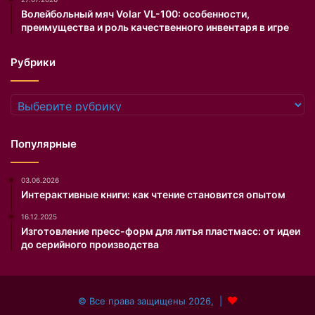
с
Волейбольный мяч Volar VL-100: особенности,
.
преимущества и роль качественного инвентаря в игре
О
б
Рубрики
э
т
о
Рубрики
м
о
н
Популярные
с
о
03.06.2026
о
Интерактивные книги: как чтение становится опытом
б
щ
16.12.2025
и
Изготовление пресс-форм для литья пластмасс: от идеи
л
до серийного производства
в
с
в
© Все права защищены 2026, |
о