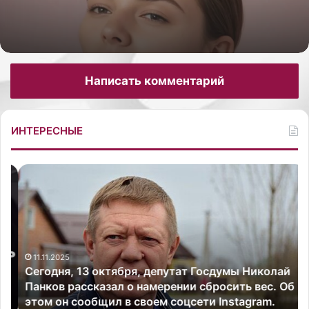
Как сделать себе массаж лица гуаша для
28.05.2026
лифтинг-эффекта
Написать комментарий
Как сделать пилинг стоп в домашних
условиях от трещин
ИНТЕРЕСНЫЕ
С
К
е
а
г
к
о
у
д
к
н
р
я
11.11.2025
е
Сегодня, 13 октября, депутат Госдумы Николай
,
п
Панков рассказал о намерении сбросить вес. Об
1
и
этом он сообщил в своем соцсети Instagram.
3
т