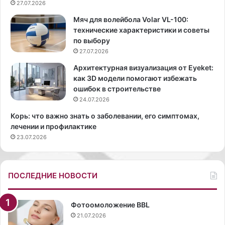
к
27.07.2026
н
с
а
Мяч для волейбола Volar VL-100:
а
л
технические характеристики и советы
н
а
по выбору
д
с
27.07.2026
р
ь
Л
,
Архитектурная визуализация от Eyeket:
у
ч
как 3D модели помогают избежать
к
т
ошибок в строительстве
а
о
24.07.2026
ш
о
Корь: что важно знать о заболевании, его симптомах,
е
к
лечении и профилактике
н
о
23.07.2026
к
л
о
о
п
в
р
о
ПОСЛЕДНИЕ НОВОСТИ
и
с
з
ь
в
м
Фотоомоложение BBL
а
и
21.07.2026