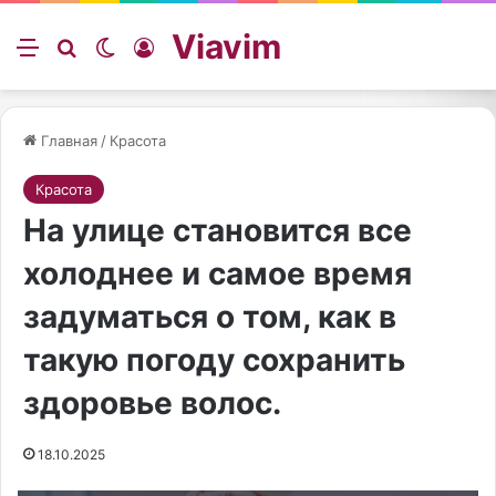
Viavim
Меню
Искать
Switch skin
Войти
Главная
/
Красота
Красота
На улице становится все
холоднее и самое время
задуматься о том, как в
такую погоду сохранить
здоровье волос.
18.10.2025