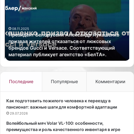
р
е
е
в
з
и
и
ц
08.11.2025
д
а
Президент Белоруссии Александр Лукашенко
е
В
призвал жителей отказаться от люксовых
н
и
брендов Gucci и Versace. Соответствующий
т
к
материал публикует агентство «БелТА».
Б
а
е
Ц
л
ы
о
г
р
а
Последние
Популярные
Комментарии
у
н
с
о
с
в
Как подготовить пожилого человека к переезду в
и
а
пансионат: важные шаги для комфортной адаптации
и
п
29.07.2026
А
р
Волейбольный мяч Volar VL-100: особенности,
л
и
преимущества и роль качественного инвентаря в игре
е
з