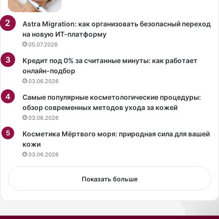
л
л
ж
е
и
т
Astra Migration: как организовать безопасный переход
т
н
на новую ИТ-платформу
е
а
05.07.2026
л
з
Кредит под 0% за считанные минуты: как работает
е
а
онлайн-подбор
й
д
03.06.2026
о
с
т
д
Самые популярные косметологические процедуры:
к
е
обзор современных методов ухода за кожей
а
л
03.06.2026
з
а
а
Косметика Мёртвого моря: природная сила для вашей
л
т
кожи
а
ь
к
03.06.2026
с
о
я
м
Показать больше
о
п
т
л
л
е
ю
к