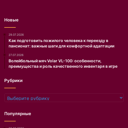
к
с
с
н
о
у
Новые
в
ю
ы
п
х
о
29.07.2026
б
д
Как подготовить пожилого человека к переезду в
пансионат: важные шаги для комфортной адаптации
р
т
е
я
27.07.2026
н
ж
Волейбольный мяч Volar VL-100: особенности,
д
к
преимущества и роль качественного инвентаря в игре
о
у
в
л
Рубрики
G
и
u
ц
c
а
Рубрики
c
.
i
О
и
п
Популярные
V
л
e
а