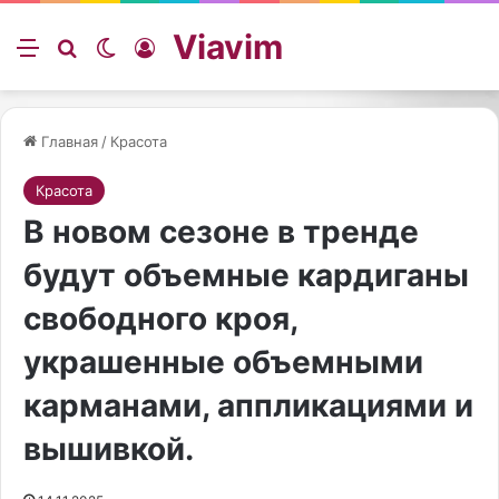
Viavim
Меню
Искать
Switch skin
Войти
Главная
/
Красота
Красота
В новом сезоне в тренде
будут объемные кардиганы
свободного кроя,
украшенные объемными
карманами, аппликациями и
вышивкой.