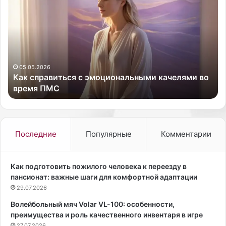
а
а
к
н
с
д
п
е
р
м
а
и
в
я
05.05.2026
а
Как справиться с эмоциональными качелями во
и
к
время ПМС
т
о
ь
р
с
о
я
н
с
а
Последние
Популярные
Комментарии
э
в
м
и
о
р
Как подготовить пожилого человека к переезду в
ц
у
пансионат: важные шаги для комфортной адаптации
и
с
29.07.2026
о
а
Волейбольный мяч Volar VL-100: особенности,
н
к
преимущества и роль качественного инвентаря в игре
а
а
27.07.2026