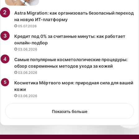
М
и
С
з
Astra Migration: как организовать безопасный переход
н
на новую ИТ-платформу
ь
05.07.2026
и
Кредит под 0% за считанные минуты: как работает
п
онлайн-подбор
о
03.06.2026
р
о
Самые популярные косметологические процедуры:
д
обзор современных методов ухода за кожей
и
03.06.2026
л
Косметика Мёртвого моря: природная сила для вашей
а
кожи
н
о
03.06.2026
в
ы
Показать больше
е
с
о
ц