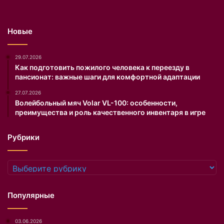
и
а
л
Новые
ь
н
ы
29.07.2026
е
Как подготовить пожилого человека к переезду в
пансионат: важные шаги для комфортной адаптации
п
р
27.07.2026
а
Волейбольный мяч Volar VL-100: особенности,
к
преимущества и роль качественного инвентаря в игре
т
и
Рубрики
к
и
.
Рубрики
Популярные
03.06.2026