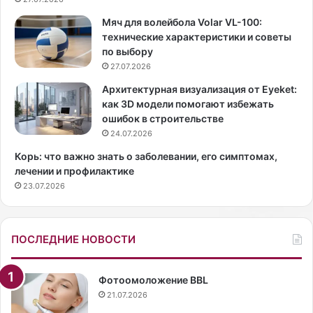
л
р
ь
д
Мяч для волейбола Volar VL-100:
н
и
технические характеристики и советы
ы
н
по выбору
м
а
27.07.2026
и
л
к
ь
Архитектурная визуализация от Eyeket:
а
н
как 3D модели помогают избежать
ч
о
ошибок в строительстве
е
и
24.07.2026
л
з
Корь: что важно знать о заболевании, его симптомах,
я
м
лечении и профилактике
м
е
23.07.2026
и
н
в
и
о
л
в
а
ПОСЛЕДНИЕ НОВОСТИ
р
н
е
а
м
ш
Фотоомоложение BBL
я
у
21.07.2026
П
ж