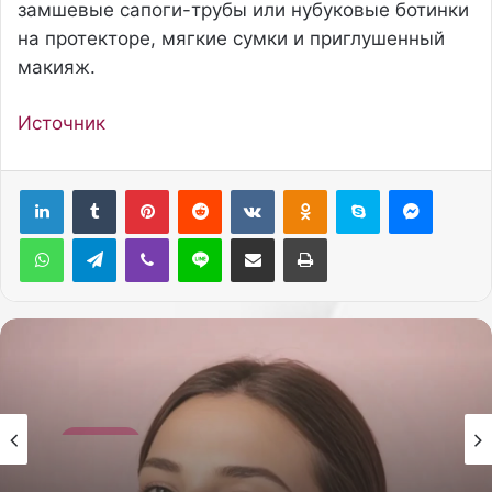
замшевые сапоги-трубы или нубуковые ботинки
на протекторе, мягкие сумки и приглушенный
макияж.
Источник
Pinterest
Reddit
Вконтакте
Одноклассники
Skype
Messenger
WhatsApp
Telegram
Viber
Line
Поделиться через электронную почту
Печатать
Красота
26.05.2026
Красота
Как сделать себе массаж лица гуаша для