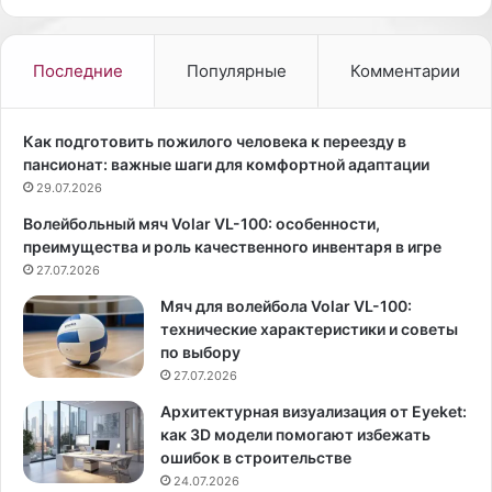
y
о
.
г
c
о
Последние
Популярные
Комментарии
o
р
m
а
/
б
Как подготовить пожилого человека к переезду в
j
о
пансионат: важные шаги для комфортной адаптации
a
ч
29.07.2026
r
е
Волейбольный мяч Volar VL-100: особенности,
m
г
преимущества и роль качественного инвентаря в игре
o
о
l
27.07.2026
д
u
н
Мяч для волейбола Volar VL-100:
k
я
технические характеристики и советы
Т
х
по выбору
о
о
27.07.2026
л
ч
ь
е
Архитектурная визуализация от Eyeket:
к
т
как 3D модели помогают избежать
о
с
ошибок в строительстве
п
я
24.07.2026