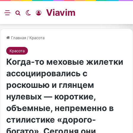
Viavim
Меню
Искать
Switch skin
Войти
Главная
/
Красота
Красота
Когда-то меховые жилетки
ассоциировались с
роскошью и глянцем
нулевых — короткие,
объемные, непременно в
стилистике «дорого-
богато». Сегодня они