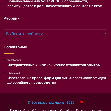
Волейбольный мяч Volar VL-100: особенности,
а
а
преимущества и роль качественного инвентаря в игре
е
л
т
и
Рубрики
с
…
е
»
м
—
Рубрики
ь
Д
я
ж
и
о
Популярные
т
н
е
К
03.06.2026
п
р
Интерактивные книги: как чтение становится опытом
л
а
ы
к
16.12.2025
й
а
Изготовление пресс-форм для литья пластмасс: от идеи
п
у
до серийного производства
о
э
л
р
.
…
© Все права защищены 2026, |
З
.
в
Карта сайта
Обратная связь
О сайте
Поиск по тегам