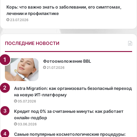
р
п
Корь: что важно знать о заболевании, его симптомах,
е
о
лечении и профилактике
д
т
23.07.2026
с
е
т
р
а
я
в
т
ПОСЛЕДНИЕ НОВОСТИ
ь
ь
т
с
е
я
Фотоомоложение BBL
,
в
21.07.2026
к
г
а
о
к
р
Astra Migration: как организовать безопасный переход
в
а
на новую ИТ-платформу
ы
х
05.07.2026
з
,
Кредит под 0% за считанные минуты: как работает
а
и
онлайн-подбор
х
ч
03.06.2026
о
т
д
о
Самые популярные косметологические процедуры: