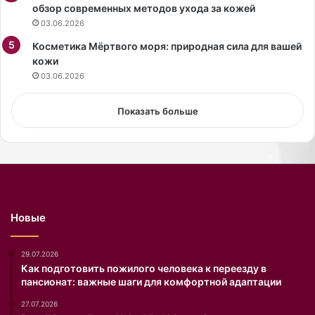
и
б
обзор современных методов ухода за кожей
т
ы
03.06.2026
е
т
д
Косметика Мёртвого моря: природная сила для вашей
е
о
кожи
б
м
я
03.06.2026
о
в
й
с
Показать больше
,
е
а
о
т
ч
а
е
м
н
в
ь
а
д
Новые
с
о
в
л
с
г
29.07.2026
т
о
Как подготовить пожилого человека к переезду в
пансионат: важные шаги для комфортной адаптации
р
и
е
с
27.07.2026
ч
к