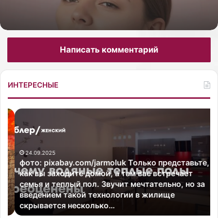
28.05.2026
лифтинг-эффекта
Написать комментарий
Как сделать пилинг стоп в домашних
условиях от трещин
ИНТЕРЕСНЫЕ
ф
«
о
П
т
о
о
с
24.09.2025
:
л
фото: pixabay.com/jarmoluk Только представьте,
p
е
как вы заходите домой, а там вас встречает
i
т
семья и теплый пол. Звучит мечтательно, но за
x
я
введением такой технологии в жилище
a
ж
скрывается несколько…
b
е
a
л