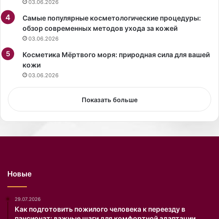
03.06.2026
с
т
Самые популярные косметологические процедуры:
о
обзор современных методов ухода за кожей
э
03.06.2026
л
е
Косметика Мёртвого моря: природная сила для вашей
г
кожи
а
03.06.2026
н
т
Показать больше
н
о
с
т
и
.
Т
Новые
а
к
и
29.07.2026
м
Как подготовить пожилого человека к переезду в
пансионат: важные шаги для комфортной адаптации
п