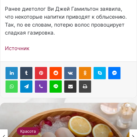
Ранее диетолог Ви Джей Гамильтон заявила,
что некоторые напитки приводят к облысению.
Так, по ее словам, потерю волос провоцирует
сладкая газировка.
Источник
Pinterest
Reddit
Вконтакте
Одноклассники
Skype
Messenger
WhatsApp
Telegram
Viber
Line
Поделиться через электронную почту
Печатать
Красота