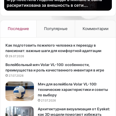
радиостанции «Говорит Москва».
п
о
е
в
н
и
н
т
о
ь
Последние
Популярные
Комментарии
н
р
а
а
ч
т
Как подготовить пожилого человека к переезду в
н
а
пансионат: важные шаги для комфортной адаптации
у
т
29.07.2026
т
у
Волейбольный мяч Volar VL-100: особенности,
о
й
преимущества и роль качественного инвентаря в игре
т
и
д
27.07.2026
з
а
о
Мяч для волейбола Volar VL-100:
в
в
технические характеристики и советы
а
о
по выбору
т
щ
27.07.2026
ь
е
п
й
Архитектурная визуализация от Eyeket:
р
к
как 3D модели помогают избежать