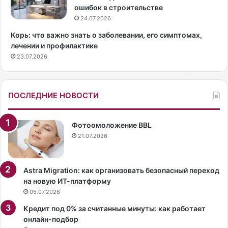
е
а
ошибок в строительстве
д
к
24.07.2026
п
в
Корь: что важно знать о заболевании, его симптомах,
о
м
лечении и профилактике
ч
у
23.07.2026
т
л
е
ь
н
т
и
ф
ПОСЛЕДНИЕ НОВОСТИ
е
и
у
л
д
ь
Фотоомоложение BBL
о
м
21.07.2026
б
е
с
т
Astra Migration: как организовать безопасный переход
в
на новую ИТ-платформу
у
05.07.2026
в
Кредит под 0% за считанные минуты: как работает
м
онлайн-подбор
е