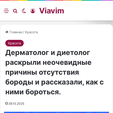
Viavim
Меню
Искать
Switch skin
Войти
Главная
/
Красота
Красота
Дерматолог и диетолог
раскрыли неочевидные
причины отсутствия
бороды и рассказали, как с
ними бороться.
28.10.2025