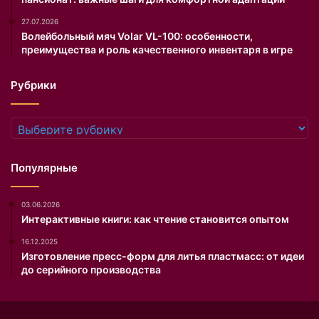
р
27.07.2026
о
Волейбольный мяч Volar VL-100: особенности,
г
преимущества и роль качественного инвентаря в игре
н
о
Рубрики
з
о
м
Рубрики
с
т
и
Популярные
л
и
03.06.2026
с
Интерактивные книги: как чтение становится опытом
т
п
16.12.2025
о
Изготовление пресс-форм для литья пластмасс: от идеи
д
до серийного производства
е
л
и