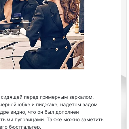
д
е
р
а
А
л
е
к
с
а
н
д
р
а
Л
е
Как ухаживать за кожей рук зимой:
 сидящей перед гримерным зеркалом.
б
маски и кремы
е
черной юбке и пиджаке, надетом задом
д
дре видно, что он был дополнен
е
тыми пуговицами. Также можно заметить,
в
Как избавиться от чёрных точек на
его бюстгальтер.
носу в домашних условиях
а