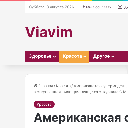
Суббота, 8 августа 2026
Мы в соцсетях
Во
Viavim
Здоровье
Красота
Другое
Главная
/
Красота
/
Американская супермодель,
в откровенном виде для глянцевого журнала C Ma
21.10.2025
О
В
Красота
В сезоне 2025
30.09.2025
с
с
Осенью из-за изменений в
Американская 
актуальны угги
е
е
погодных условиях и ношения
массивной под
н
з
ь
о
шапки может появиться
разных вариац