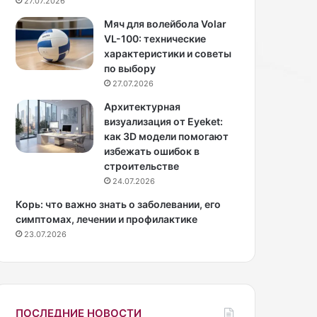
27.07.2026
ф
к
е
а
Мяч для волейбола Volar
е
н
VL-100: технические
р
а
характеристики и советы
и
т
по выбору
ч
у
27.07.2026
е
р
Архитектурная
с
а
визуализация от Eyeket:
к
л
как 3D модели помогают
у
ь
избежать ошибок в
ю
н
строительстве
э
о
24.07.2026
в
г
о
о
Корь: что важно знать о заболевании, его
л
д
симптомах, лечении и профилактике
ю
е
23.07.2026
ц
р
и
е
ю
в
—
а
и
и
ПОСЛЕДНИЕ НОВОСТИ