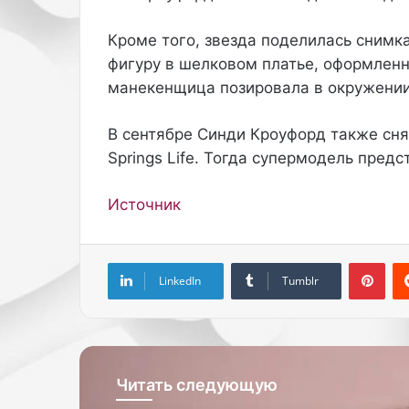
я
а
с
з
Кроме того, звезда поделилась снимк
е
н
фигуру в шелковом платье, оформлен
б
ы
манекенщица позировала в окружени
о
х
р
в
е
а
В сентябре Синди Кроуфорд также сня
я
р
Springs Life. Тогда супермодель пред
и
и
л
а
Источник
и
ц
у
и
с
я
Pinterest
и
х
LinkedIn
Tumblr
л
.
и
П
т
р
ь
и
с
э
я
т
Читать следующую
п
о