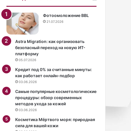
з
п
с
р
и
а
Фотоомоложение BBL
м
к
21.07.2026
в
т
о
и
л
ч
Astra Migration: как организовать
а
н
безопасный переход на новую ИТ-
с
о
платформу
т
с
05.07.2026
а
т
т
ь
Кредит под 0% за считанные минуты:
у
с
как работает онлайн-подбор
с
о
03.06.2026
а
в
Самые популярные косметологические
и
р
процедуры: обзор современных
э
е
методов ухода за кожей
л
м
03.06.2026
и
е
т
н
Косметика Мёртвого моря: природная
а
н
сила для вашей кожи
р
ы