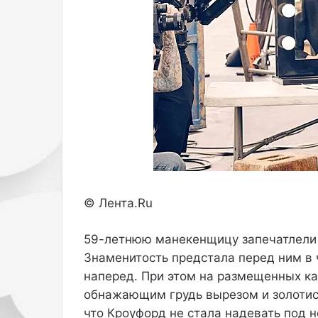
п
с
к
и
и
в
м
н
о
о
ж
й
е
п
т
о
п
д
о
о
я
ш
в
в
и
е
т
и
© Лента.Ru
ь
с
с
а
59-летнюю манекенщицу запечатлели
я
п
ж
о
Знаменитость предстала перед ним в 
и
г
наперед. При этом на размещенных ка
р
и
обнажающим грудь вырезом и золотис
н
в
что Кроуфорд не стала надевать под н
а
р