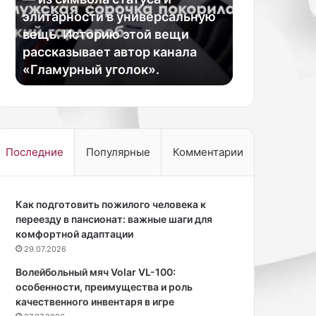
19.03.2026
а
р
элитарности в универсальную
Шпонирова
я
о
вещь. Историю этой вещи
эстетика н
в
рассказывает автор канала
и практичн
р
а
«Гламурный уголок».
материало
у
н
б
н
а
ы
ш
е
к
ф
а
а
Последние
Популярные
Комментарии
п
с
р
а
о
д
ш
Как подготовить пожилого человека к
ы
л
переезду в пансионат: важные шаги для
:
а
комфортной адаптации
э
ч
с
29.07.2026
е
т
Волейбольный мяч Volar VL-100:
р
е
особенности, преимущества и роль
е
т
качественного инвентаря в игре
з
и