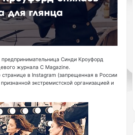
о
г
о
б
и
з
н
е
с
и предпринимательница Синди Кроуфорд
м
е
цевого журнала C Magazine.
н
 странице в Instagram (запрещенная в России
а
 признанной экстремистской организацией и
и
м
и
л
л
и
а
р