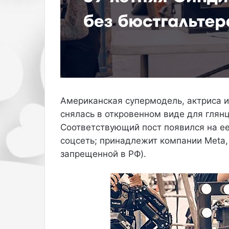
н
л
ы
ь
х
н
у
ы
с
у
л
г
о
г
в
и
и
,
Американская супермодель, актриса 
я
б
х
о
снялась в откровенном виде для глян
и
т
Соответствующий пост появился на ее
н
и
соцсеть; принадлежит компании Meta,
о
н
запрещенной в РФ).
ш
к
е
и
н
н
и
а
я
м
ш
а
а
с