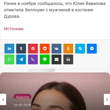
Ранее в ноябре сообщалось, что Юлия Вавилова
отметила Хеллоуин с мужчиной в костюме
Дурова.
Источник
Pinterest
Reddit
Вконтакте
Одноклассники
Skype
Messenger
WhatsApp
Telegram
Viber
Line
Поделиться через электронную почту
Печатать
Красота
26.05.2026
Как сделать себе массаж лица гуаша для