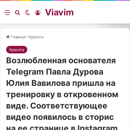
Viavim
Меню
Искать
Switch skin
Войти
Главная
/
Красота
Красота
Возлюбленная основателя
Telegram Павла Дурова
Юлия Вавилова пришла на
тренировку в откровенном
виде. Соответствующее
видео появилось в сторис
на ее странице в Instagram