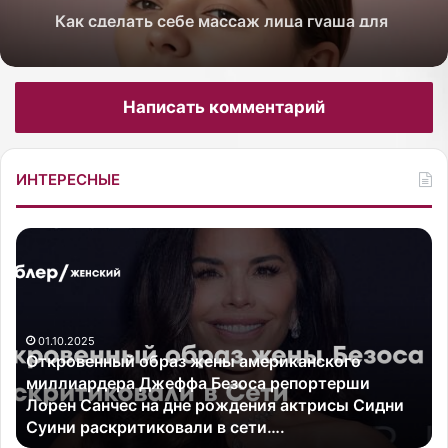
лифтинг-эффекта
Написать комментарий
ИНТЕРЕСНЫЕ
О
К
т
а
к
к
р
и
о
з
01.10.2025
в
б
Откровенный образ жены американского
е
а
миллиардера Джеффа Безоса репортерши
н
в
Лорен Санчес на дне рождения актрисы Сидни
н
и
Суини раскритиковали в сети….
ы
т
й
ь