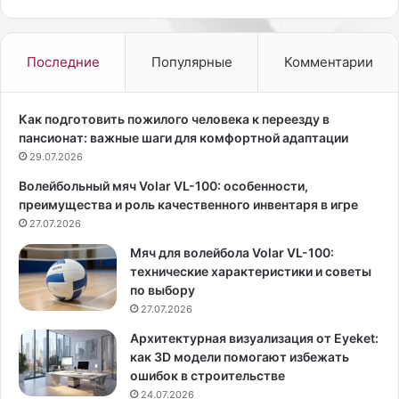
о
с
б
я
р
о
Последние
Популярные
Комментарии
а
т
з
к
ж
а
Как подготовить пожилого человека к переезду в
е
м
пансионат: важные шаги для комфортной адаптации
н
н
29.07.2026
ы
е
Волейбольный мяч Volar VL-100: особенности,
а
й
преимущества и роль качественного инвентаря в игре
м
в
е
27.07.2026
п
р
о
Мяч для волейбола Volar VL-100:
и
ч
технические характеристики и советы
к
к
по выбору
а
а
27.07.2026
н
х
с
в
Архитектурная визуализация от Eyeket:
к
д
как 3D модели помогают избежать
о
о
ошибок в строительстве
г
м
24.07.2026