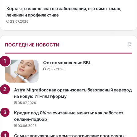
о
а
Корь: что важно знать о заболевании, его симптомах,
м
ш
лечении и профилактике
и
н
23.07.2026
л
и
л
х
и
у
а
с
ПОСЛЕДНИЕ НОВОСТИ
р
л
д
о
е
в
Фотоомоложение BBL
р
и
21.07.2026
а
я
Д
х
ж
Astra Migration: как организовать безопасный переход
е
на новую ИТ-платформу
ф
05.07.2026
ф
Кредит под 0% за считанные минуты: как работает
а
онлайн-подбор
Б
03.06.2026
е
з
Самые популярные косметологические процедуры: