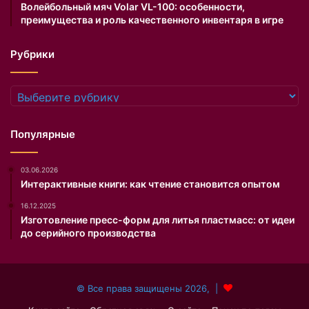
Волейбольный мяч Volar VL-100: особенности,
е
преимущества и роль качественного инвентаря в игре
с
н
Рубрики
а
д
н
Рубрики
е
р
о
Популярные
ж
д
03.06.2026
е
Интерактивные книги: как чтение становится опытом
н
и
16.12.2025
я
Изготовление пресс-форм для литья пластмасс: от идеи
а
до серийного производства
к
т
р
© Все права защищены 2026, |
и
с