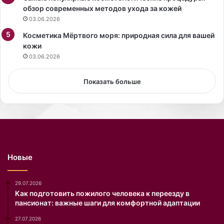
о
обзор современных методов ухода за кожей
с
03.06.2026
а
р
Косметика Мёртвого моря: природная сила для вашей
е
кожи
п
03.06.2026
о
р
Показать больше
т
е
р
ш
и
Л
о
Новые
р
е
н
29.07.2026
С
Как подготовить пожилого человека к переезду в
пансионат: важные шаги для комфортной адаптации
а
н
27.07.2026
ч