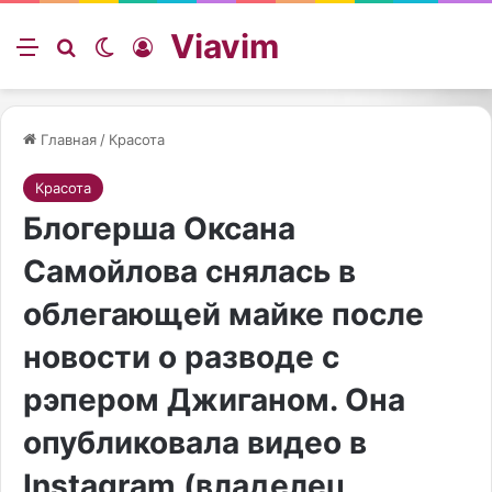
Viavim
Меню
Искать
Switch skin
Войти
Главная
/
Красота
Красота
Блогерша Оксана
Самойлова снялась в
облегающей майке после
новости о разводе с
рэпером Джиганом. Она
опубликовала видео в
Instagram (владелец