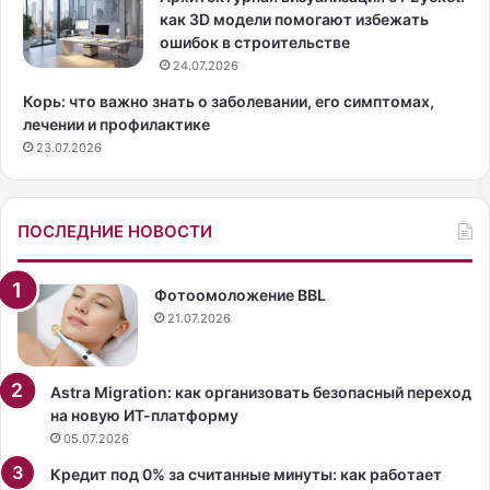
в
л
как 3D модели помогают избежать
е
и
ошибок в строительстве
л
с
24.07.2026
о
т
Корь: что важно знать о заболевании, его симптомах,
и
А
лечении и профилактике
з
л
23.07.2026
Б
е
е
к
в
с
е
а
ПОСЛЕДНИЕ НОВОСТИ
р
н
л
д
и
р
Фотоомоложение BBL
-
Р
21.07.2026
Х
о
и
г
л
о
Astra Migration: как организовать безопасный переход
л
в
на новую ИТ-платформу
з
,
05.07.2026
н
н
Кредит под 0% за считанные минуты: как работает
а
а