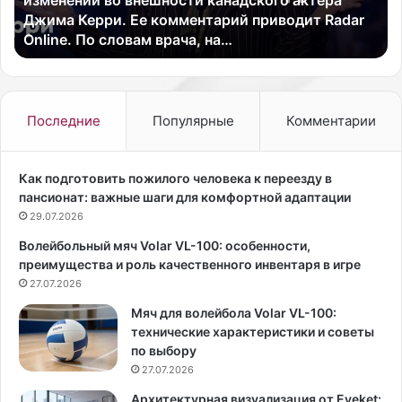
изменений во внешности канадского актера
е
«
Джима Керри. Ее комментарий приводит Radar
с
М
Online. По словам врача, на…
к
о
и
д
й
н
х
о
и
г
Последние
Популярные
Комментарии
р
о
у
п
р
р
Как подготовить пожилого человека к переезду в
г
и
пансионат: важные шаги для комфортной адаптации
М
г
29.07.2026
и
о
Волейбольный мяч Volar VL-100: особенности,
л
в
преимущества и роль качественного инвентаря в игре
л
о
и
27.07.2026
р
с
а
Мяч для волейбола Volar VL-100:
е
»
технические характеристики и советы
н
,
по выбору
т
с
27.07.2026
Р
т
о
и
Архитектурная визуализация от Eyeket: