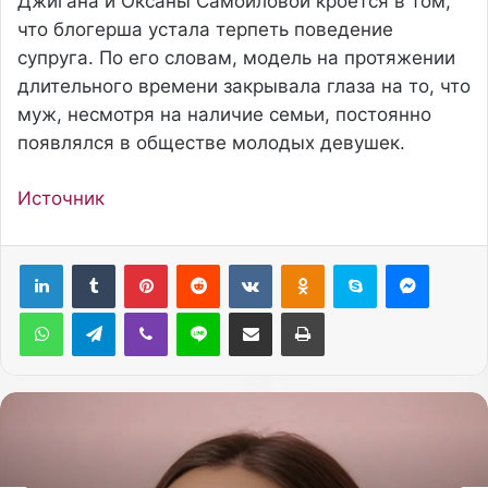
Джигана и Оксаны Самойловой кроется в том,
что блогерша устала терпеть поведение
супруга. По его словам, модель на протяжении
длительного времени закрывала глаза на то, что
муж, несмотря на наличие семьи, постоянно
появлялся в обществе молодых девушек.
Источник
Pinterest
Reddit
Вконтакте
Одноклассники
Skype
Messenger
WhatsApp
Telegram
Viber
Line
Поделиться через электронную почту
Печатать