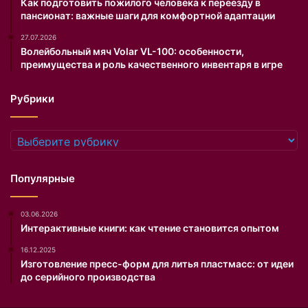
и
з
Как подготовить пожилого человека к переезду в
пансионат: важные шаги для комфортной адаптации
з
и
м
м
27.07.2026
е
у
Волейбольный мяч Volar VL-100: особенности,
н
.
преимущества и роль качественного инвентаря в игре
е
н
Рубрики
и
й
в
Рубрики
о
в
н
Популярные
е
ш
03.06.2026
н
Интерактивные книги: как чтение становится опытом
о
с
16.12.2025
т
Изготовление пресс-форм для литья пластмасс: от идеи
и
до серийного производства
к
а