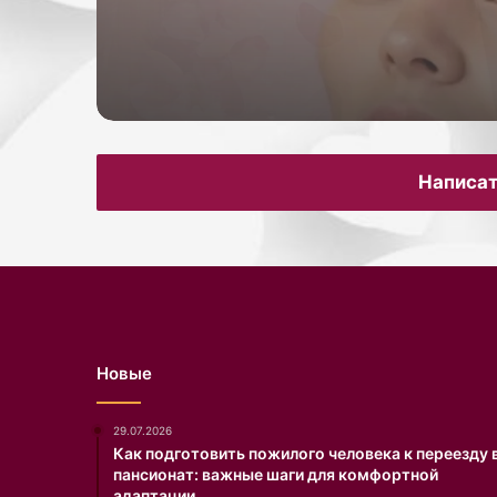
к
о
л
о
1
0
м
и
Написат
л
л
и
а
р
д
о
в
Новые
р
у
б
29.07.2026
л
Как подготовить пожилого человека к переезду 
е
пансионат: важные шаги для комфортной
й
адаптации