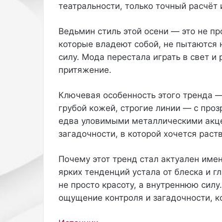
театральности, только точный расчёт 
т
т
D
р
a
е
Ведьмин стиль этой осени — это не пр
б
которые владеют собой, не пытаются 
о
силу. Мода перестала играть в свет и 
y
в
притяжение.
M
а
a
н
и
Ключевая особенность этого тренда —
й
грубой кожей, строгие линии — с про
о
едва уловимыми металлическими акце
к
загадочности, в которой хочется раст
р
е
д
Почему этот тренд стал актуален имен
и
ярких тенденций устала от блеска и г
т
не просто красоту, а внутреннюю сил
н
ы
ощущение контроля и загадочности, ко
х
к