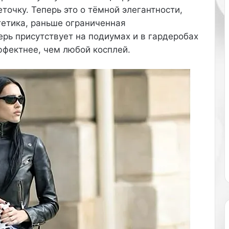
очку. Теперь это о тёмной элегантности,
т
а
тетика, раньше ограниченная
-
рь присутствует на подиумах и в гардеробах
Д
ффектнее, чем любой косплей.
ж
о
н
с
с
н
я
л
а
с
ь
в
к
у
п
а
л