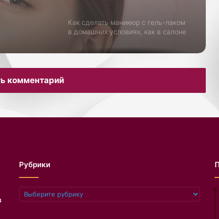
Как сделать маникюр с гель-лаком
в домашних условиях, как в салоне
Как ухаживать за кожей рук зимой:
маски и кремы
ь комментарий
Как избавиться от чёрных точек на
носу в домашних условиях
Как выбрать тональный крем для
жирной кожи
Рубрики
Как сделать восковую эпиляцию
Рубрики
дома без боли
в