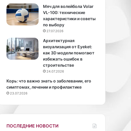
м
о
Мяч для волейбола Volar
л
е
VL-100: технические
е
и
характеристики и советы
н
з
по выбору
а
м
27.07.2026
г
е
Архитектурная
а
н
визуализация от Eyeket:
л
е
как 3D модели помогают
а
н
избежать ошибок в
-
и
строительстве
к
е
24.07.2026
о
р
н
а
Корь: что важно знать о заболевании, его
ц
ц
симптомах, лечении и профилактике
е
и
23.07.2026
р
о
т
н
е
а
ш
м
о
о
ПОСЛЕДНИЕ НОВОСТИ
у
ж