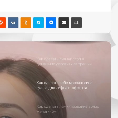
Как сделать хну для бровей в
домашних условиях своими руками
Reddit
Вконтакте
Одноклассники
Skype
Messenger
Поделиться через электронную почту
Печатать
Как выбрать парфюм, который
подходит именно вам
Как сделать пилинг стоп в
домашних условиях от трещин
Как сделать себе массаж лица
гуаша для лифтинг-эффекта
ссаж
инг-
Как сделать ламинирование волос
желатином