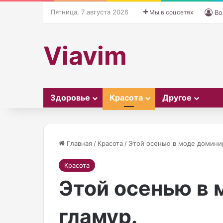
Пятница, 7 августа 2026
Мы в соцсетях
Во
Viavim
Здоровье
Красота
Другое
Главная
/
Красота
/
Этой осенью в моде домини
Красота
02.10.2025
А
М
МОСКВА, 13 ок
Этой осенью в 
м
О
Системно зна
е
С
России по сос
р
К
04.11.2025
гламур.
и
В
Американская модель Амелия
октября аннул