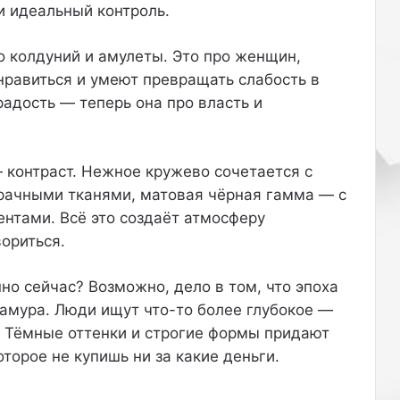
и идеальный контроль.
о колдуний и амулеты. Это про женщин,
нравиться и умеют превращать слабость в
Как ухаживать за кожей рук зимой:
радость — теперь она про власть и
маски и кремы
 контраст. Нежное кружево сочетается с
Как избавиться от чёрных точек на
зрачными тканями, матовая чёрная гамма — с
носу в домашних условиях
нтами. Всё это создаёт атмосферу
вориться.
Как выбрать тональный крем для
жирной кожи
но сейчас? Возможно, дело в том, что эпоха
ламура. Люди ищут что-то более глубокое —
у. Тёмные оттенки и строгие формы придают
Как сделать восковую эпиляцию
торое не купишь ни за какие деньги.
дома без боли