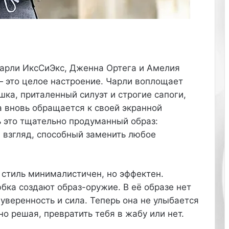
ь
н
и
к
е
.
Чарли ИксСиЭкс, Дженна Ортега и Амелия
 — это целое настроение. Чарли воплощает
ка, приталенный силуэт и строгие сапоги,
а вновь обращается к своей экранной
 это тщательно продуманный образ:
 взгляд, способный заменить любое
 стиль минималистичен, но эффектен.
бка создают образ-оружие. В её образе нет
уверенность и сила. Теперь она не улыбается
но решая, превратить тебя в жабу или нет.