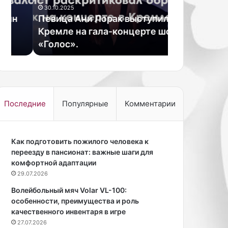
а
М
Майкл Мосл
30.10.2025
А
о
Певица Ани Лорак выступила в
небольшое 
н
с
Кремле на гала-концерте шоу
может помо
и
л
«Голос».
улучшить з
Л
и
о
з
р
а
а
я
к
в
в
и
Последние
Популярные
Комментарии
ы
л
с
,
т
ч
у
Как подготовить пожилого человека к
т
п
переезду в пансионат: важные шаги для
о
и
комфортной адаптации
н
л
е
29.07.2026
а
б
Волейбольный мяч Volar VL-100:
в
о
особенности, преимущества и роль
К
л
качественного инвентаря в игре
р
ь
27.07.2026
е
ш