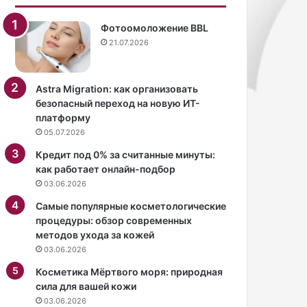
«
е
Г
т
Фотоомоложение BBL
о
п
21.07.2026
л
о
о
м
с
о
Astra Migration: как организовать
»
ч
безопасный переход на новую ИТ-
.
ь
платформу
з
05.07.2026
н
а
Кредит под 0% за считанные минуты:
ч
как работает онлайн-подбор
и
03.06.2026
т
Самые популярные косметологические
е
процедуры: обзор современных
л
методов ухода за кожей
ь
03.06.2026
н
о
Косметика Мёртвого моря: природная
у
сила для вашей кожи
л
03.06.2026