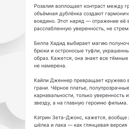
т
н
Розалия воплощает контраст между г
в
у
объёмная дублёнка создают гармоничн
у
л
ю
и
воедино. Этот наряд — отражение её 
щ
р
расслабленную уверенность, не стрем
и
о
й
в
Белла Хадид выбирает магию полуноч
м
а
а
л
брюки и остроносые туфли, украшенн
т
и
образ. Кажется, она знает все тёмные
е
б
не намерена.
р
о
и
л
а
е
Кайли Дженнер превращает кружево в 
л
е
грани. Чёрное платье, полупрозрачны
п
2
карнавальности, только уверенность и
р
9
звезду, а на главную героиню фильма.
и
т
в
ы
о
с
Кэтрин Зета-Джонс, кажется, вообще р
д
я
шёлка и лака — как глянцевая версия
и
ч