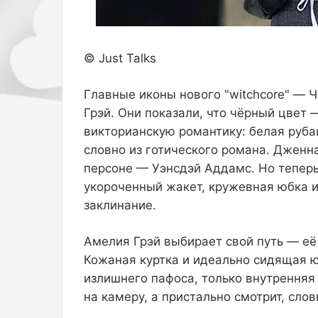
д
с
е
о
в
с
ы
т
© Just Talks
ш
о
л
я
Главные иконы нового "witchcore" — 
а
н
Грэй. Они показали, что чёрный цвет
в
и
с
ю
викторианскую романтику: белая рубаш
в
н
словно из готического романа. Дженн
е
а
персоне — Уэнсдэй Аддамс. Но теперь
т
7
укороченный жакет, кружевная юбка и
о
С
к
заклинание.
о
т
о
я
Амелия Грэй выбирает свой путь — её
т
б
Кожаная куртка и идеально сидящая ю
в
р
е
я
излишнего пафоса, только внутренняя 
т
а
на камеру, а пристально смотрит, слов
с
н