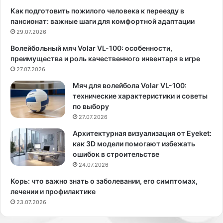
и
с
Как подготовить пожилого человека к переезду в
к
н
пансионат: важные шаги для комфортной адаптации
а
о
29.07.2026
й
к
Волейбольный мяч Volar VL-100: особенности,
л
а
преимущества и роль качественного инвентаря в игре
а
п
Д
27.07.2026
р
е
о
Мяч для волейбола Volar VL-100:
м
х
технические характеристики и советы
а
о
по выбору
й
д
27.07.2026
т
и
е
т
Архитектурная визуализация от Eyeket:
р
1
как 3D модели помогают избежать
,
0
ошибок в строительстве
к
.
24.07.2026
о
1
Корь: что важно знать о заболевании, его симптомах,
т
0
лечении и профилактике
о
.
23.07.2026
р
2
у
0