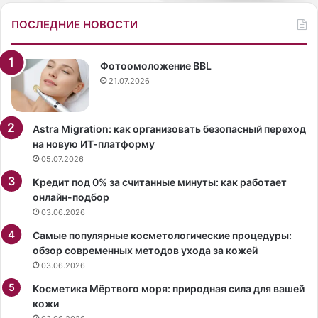
ю
2
в
0
ПОСЛЕДНИЕ НОВОСТИ
с
.
е
Н
т
а
Фотоомоложение BBL
и
у
21.07.2026
п
л
р
и
о
ц
Astra Migration: как организовать безопасный переход
з
е
на новую ИТ-платформу
в
т
05.07.2026
а
е
Кредит под 0% за считанные минуты: как работает
л
м
онлайн-подбор
и
п
03.06.2026
«
е
с
р
Самые популярные косметологические процедуры:
а
а
обзор современных методов ухода за кожей
м
т
03.06.2026
о
у
й
Косметика Мёртвого моря: природная сила для вашей
р
с
кожи
а