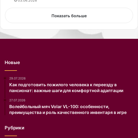
е
+
03.06.2026
к
1
с
2
Показать больше
у
°
а
С
л
.
ь
Г
н
р
о
я
й
д
Новые
в
к
м
и
и
п
29.07.2026
р
о
Как подготовить пожилого человека к переезду в
пансионат: важные шаги для комфортной адаптации
е
д
х
ч
27.07.2026
о
е
Волейбольный мяч Volar VL-100: особенности,
к
с
преимущества и роль качественного инвентаря в игре
к
н
е
о
Рубрики
и
к
с
б