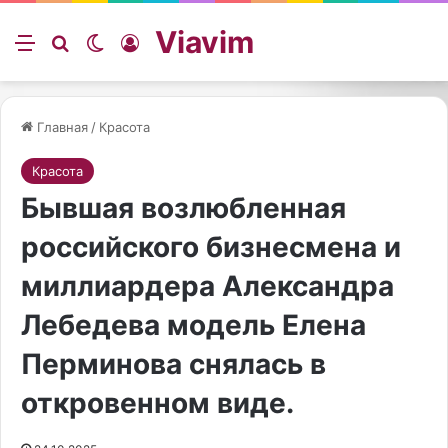
Viavim
Меню
Искать
Switch skin
Войти
Главная
/
Красота
Красота
Бывшая возлюбленная
российского бизнесмена и
миллиардера Александра
Лебедева модель Елена
Перминова снялась в
откровенном виде.