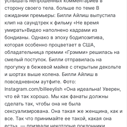
услышать непрошенных комментариев в
сторону своего тела. больше по теме В
ожидании премьеры: Билли Айлиш выпустила
клип на саундтрек к фильму «Не время
умирать»Видео наполнено кадрами из
бондианы. Однако в эпоху бодипозитива,
которая особенно процветает в США,
обладательница премии «Грэмми» решилась на
смелый поступок. Билли отправилась на
прогулку в бежевой майке с открытым декольте
и шортах выше колена. Билли Айлиш в
повседневном аутфите. Фото:
Instagram.com/billeeylish «Она идеальна! Уверен,
что ей так хорошо. Мы как фанаты должны
сделать так, чтобы она не была
сексуализирована. Она такая же женщина, как и
все. Так что принимайте ее такой, какая она
есть», — призвали некоторые поклонники