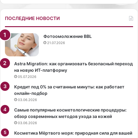
ь
п
н
е
о
р
ПОСЛЕДНИЕ НОВОСТИ
б
е
е
д
з
к
Фотоомоложение BBL
у
а
21.07.2026
к
ж
а
д
ч
ы
Astra Migration: как организовать безопасный переход
и
м
на новую ИТ-платформу
в
.
05.07.2026
а
П
Кредит под 0% за считанные минуты: как работает
н
р
онлайн-подбор
и
и
03.06.2026
я
ч
е
Самые популярные косметологические процедуры:
м
обзор современных методов ухода за кожей
д
03.06.2026
е
Косметика Мёртвого моря: природная сила для вашей
в