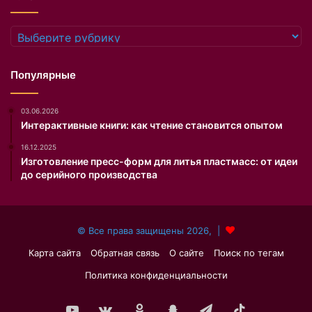
л
и
Рубрики
т
ь
с
Популярные
я
,
03.06.2026
н
Интерактивные книги: как чтение становится опытом
о
и
16.12.2025
с
Изготовление пресс-форм для литья пластмасс: от идеи
д
до серийного производства
е
л
а
© Все права защищены 2026, |
т
ь
Карта сайта
Обратная связь
О сайте
Поиск по тегам
э
Политика конфиденциальности
т
о
с
YouTube
vk.com
Одноклассники
Snapchat
Telegram
TikTok