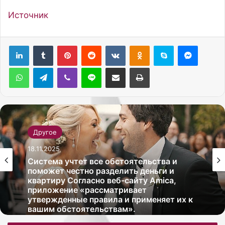
Источник
Pinterest
Reddit
Вконтакте
Одноклассники
Skype
Messenger
WhatsApp
Telegram
Viber
Line
Поделиться через электронную почту
Печатать
Другое
18.11.2025
Система учтет все обстоятельства и
поможет честно разделить деньги и
квартиру Согласно веб-сайту Amica,
приложение «рассматривает
утвержденные правила и применяет их к
вашим обстоятельствам».