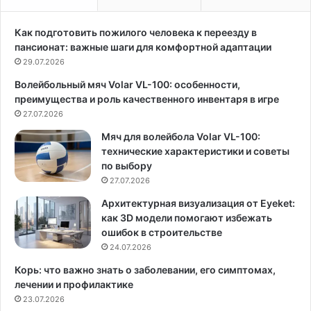
к
л
а
о
Как подготовить пожилого человека к переезду в
з
д
пансионат: важные шаги для комфортной адаптации
а
о
29.07.2026
с
в
Волейбольный мяч Volar VL-100: особенности,
ы
в
преимущества и роль качественного инвентаря в игре
п
ы
а
27.07.2026
б
т
о
Мяч для волейбола Volar VL-100:
ь
р
технические характеристики и советы
с
ш
по выбору
а
а
27.07.2026
м
п
о
к
Архитектурная визуализация от Eyeket:
с
и
как 3D модели помогают избежать
т
в
ошибок в строительстве
о
с
24.07.2026
я
т
Корь: что важно знать о заболевании, его симптомах,
т
а
лечении и профилактике
е
е
23.07.2026
л
т