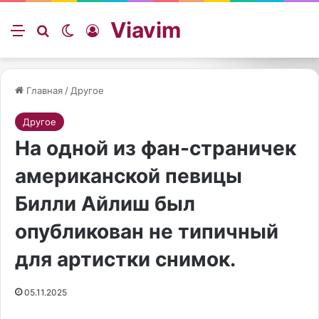
Viavim
Меню
Искать
Switch skin
Войти
Главная
/
Другое
Другое
На одной из фан-страничек
американской певицы
Билли Айлиш был
опубликован не типичный
для артистки снимок.
05.11.2025