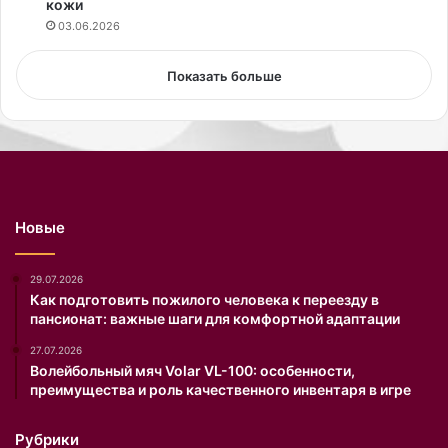
кожи
у
ш
03.06.2026
к
а
Показать больше
м
н
у
ж
н
о
н
Новые
е
т
о
29.07.2026
л
Как подготовить пожилого человека к переезду в
пансионат: важные шаги для комфортной адаптации
ь
к
27.07.2026
о
Волейбольный мяч Volar VL-100: особенности,
у
преимущества и роль качественного инвентаря в игре
т
е
Рубрики
п