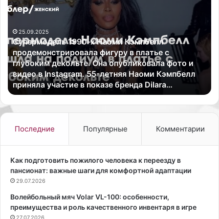
у
ю
п
б
е
о
25.09.2025
р
в
Супермодель 1990-х Наоми Кэмпбелл
м
ь
продемонстрировала фигуру в платье с
о
У
глубоким декольте. Она опубликовала фото и
д
с
видео в Instagram. 55-летняя Наоми Кэмпбелл
е
п
приняла участие в показе бренда Dilara…
л
е
ь
н
1
с
9
к
9
а
Последние
Популярные
Комментарии
0
я
-
о
х
п
Как подготовить пожилого человека к переезду в
Н
у
пансионат: важные шаги для комфортной адаптации
а
б
29.07.2026
о
л
Волейбольный мяч Volar VL-100: особенности,
м
и
преимущества и роль качественного инвентаря в игре
и
к
К
27.07.2026
о