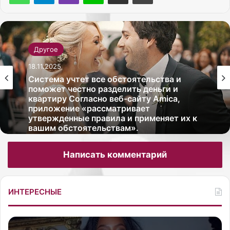
Другое
18.11.2025
Система учтет все обстоятельства и
поможет честно разделить деньги и
квартиру Согласно веб-сайту Amica,
приложение «рассматривает
утвержденные правила и применяет их к
вашим обстоятельствам».
Написать комментарий
ИНТЕРЕСНЫЕ
С
Л