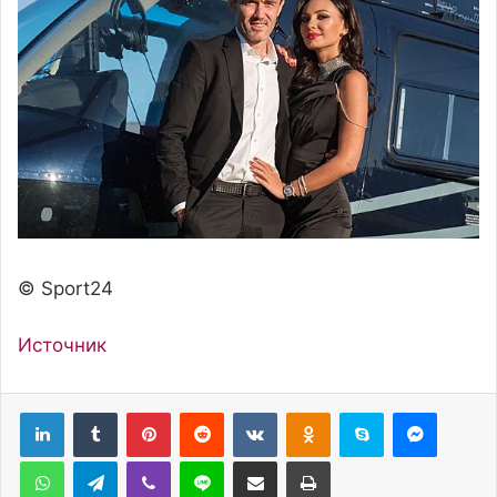
© Sport24
Источник
Pinterest
Reddit
Вконтакте
Одноклассники
Skype
Messenger
WhatsApp
Telegram
Viber
Line
Поделиться через электронную почту
Печатать