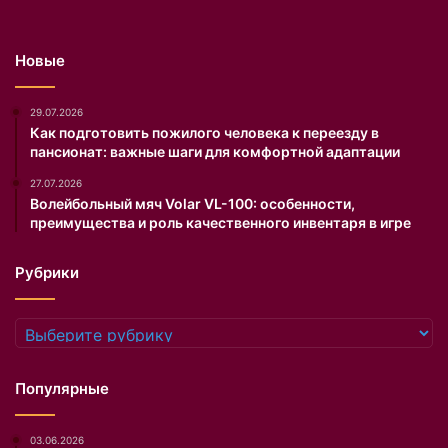
б
и
о
к
к
и
Новые
и
.
м
А
д
р
29.07.2026
е
т
Как подготовить пожилого человека к переезду в
пансионат: важные шаги для комфортной адаптации
к
и
о
с
27.07.2026
л
т
Волейбольный мяч Volar VL-100: особенности,
ь
к
преимущества и роль качественного инвентаря в игре
т
а
е
п
Рубрики
.
о
О
х
н
у
Рубрики
а
д
о
е
п
л
Популярные
у
а
б
е
03.06.2026
л
щ