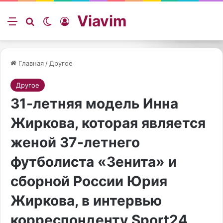
Viavim
Меню
Искать
Switch skin
Войти
Главная
/
Другое
Другое
31-летняя модель Инна
Жиркова, которая является
женой 37-летнего
футболиста «Зенита» и
сборной России Юрия
Жиркова, в интервью
корреспонденту Sport24