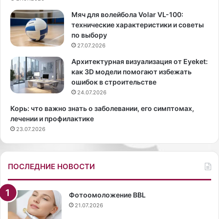
э
в
Мяч для волейбола Volar VL-100:
м
а
технические характеристики и советы
п
л
по выбору
б
а
27.07.2026
е
с
л
н
Архитектурная визуализация от Eyeket:
л
и
как 3D модели помогают избежать
п
м
ошибок в строительстве
р
о
24.07.2026
о
к
Корь: что важно знать о заболевании, его симптомах,
д
,
лечении и профилактике
е
н
23.07.2026
м
а
о
к
н
о
с
т
ПОСЛЕДНИЕ НОВОСТИ
т
о
р
р
и
о
Фотоомоложение BBL
р
м
21.07.2026
о
е