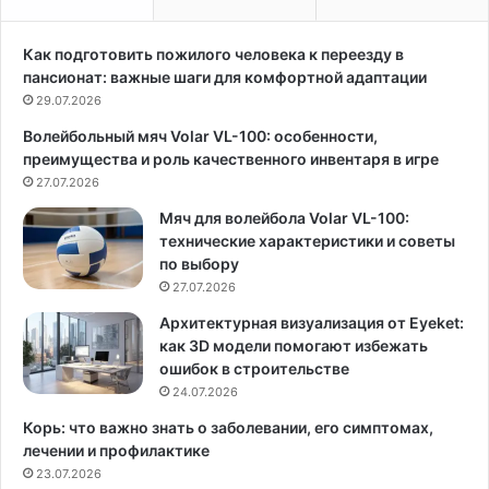
Д
а
ж
р
е
о
Как подготовить пожилого человека к переезду в
н
л
пансионат: важные шаги для комфортной адаптации
н
и
29.07.2026
и
А
Волейбольный мяч Volar VL-100: особенности,
ф
н
преимущества и роль качественного инвентаря в игре
е
и
р
27.07.2026
С
Л
т
Мяч для волейбола Volar VL-100:
о
р
технические характеристики и советы
п
е
по выбору
е
л
27.07.2026
с
ь
п
ц
Архитектурная визуализация от Eyeket:
о
о
как 3D модели помогают избежать
я
в
ошибок в строительстве
в
о
24.07.2026
и
й
Корь: что важно знать о заболевании, его симптомах,
л
в
лечении и профилактике
а
к
23.07.2026
с
и