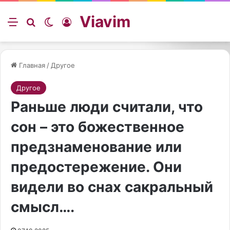
Viavim
Меню
Искать
Switch skin
Войти
Главная
/
Другое
Другое
Раньше люди считали, что
сон – это божественное
предзнаменование или
предостережение. Они
видели во снах сакральный
смысл….