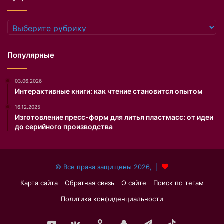
к
п
о
е
в
р
Рубрики
а
в
н
ы
ы
е
Популярные
н
г
а
о
03.06.2026
с
д
Интерактивные книги: как чтение становится опытом
а
ы
й
п
16.12.2025
т
о
Изготовление пресс-форм для литья пластмасс: от идеи
е
с
до серийного производства
D
л
a
е
i
о
© Все права защищены 2026, |
l
к
y
о
Карта сайта
Обратная связь
О сайте
Поиск по тегам
M
н
Политика конфиденциальности
a
ч
i
а
l
н
YouTube
vk.com
Одноклассники
Snapchat
Telegram
TikTok