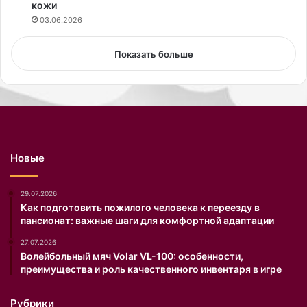
н
кожи
е
н
л
03.06.2026
о
ь
й
ц
Показать больше
г
о
р
в
у
»
д
п
ь
р
ю
и
.
з
Новые
Ф
н
о
а
т
л
29.07.2026
о
а
Как подготовить пожилого человека к переезду в
пансионат: важные шаги для комфортной адаптации
о
с
п
ь
27.07.2026
у
,
Волейбольный мяч Volar VL-100: особенности,
б
ч
преимущества и роль качественного инвентаря в игре
л
т
и
о
Рубрики