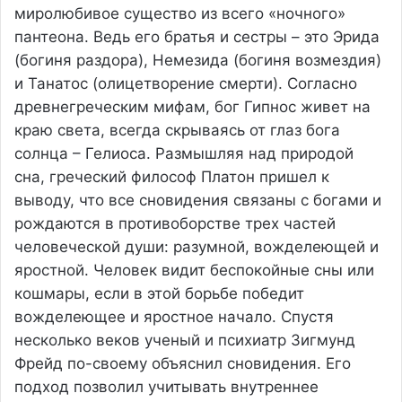
миролюбивое существо из всего «ночного»
пантеона. Ведь его братья и сестры – это Эрида
(богиня раздора), Немезида (богиня возмездия)
и Танатос (олицетворение смерти). Согласно
древнегреческим мифам, бог Гипнос живет на
краю света, всегда скрываясь от глаз бога
солнца – Гелиоса. Размышляя над природой
сна, греческий философ Платон пришел к
выводу, что все сновидения связаны с богами и
рождаются в противоборстве трех частей
человеческой души: разумной, вожделеющей и
яростной. Человек видит беспокойные сны или
кошмары, если в этой борьбе победит
вожделеющее и яростное начало. Спустя
несколько веков ученый и психиатр Зигмунд
Фрейд по-своему объяснил сновидения. Его
подход позволил учитывать внутреннее