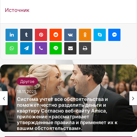
Источник
Pinterest
Reddit
Вконтакте
Одноклассники
Skype
Messenger
WhatsApp
Telegram
Viber
Line
Поделиться через электронную почту
Печатать
Другое
18.11.2025
Система учтет все обстоятельства и
поможет честно разделить деньги и
квартиру Согласно веб-сайту Amica,
приложение «рассматривает
утвержденные правила и применяет их к
вашим обстоятельствам».