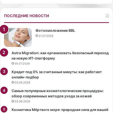
ь
н
н
о
а
к
ПОСЛЕДНИЕ НОВОСТИ
п
а
у
р
б
т
Фотоомоложение BBL
л
и
21.07.2026
и
н
к
е
е
2
Astra Migration: как организовать безопасный переход
с
0
на новую ИТ-платформу
п
2
05.07.2026
о
0
Кредит под 0% за считанные минуты: как работает
л
г
онлайн-подбор
у
о
03.06.2026
о
д
б
а
Самые популярные косметологические процедуры:
н
«
обзор современных методов ухода за кожей
а
С
03.06.2026
ж
т
е
Косметика Мёртвого моря: природная сила для вашей
р