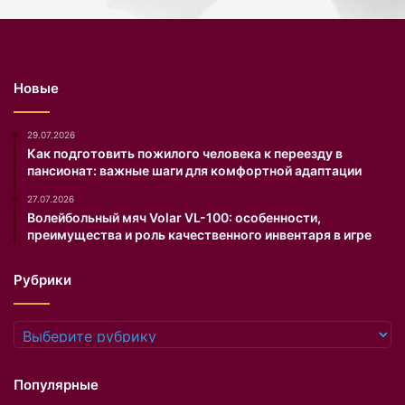
с
с
к
л
р
у
а
х
с
и
Новые
о
о
т
п
ы
л
29.07.2026
W
а
Как подготовить пожилого человека к переезду в
пансионат: важные шаги для комфортной адаптации
o
с
r
т
27.07.2026
l
и
Волейбольный мяч Volar VL-100: особенности,
d
ч
преимущества и роль качественного инвентаря в игре
N
е
e
с
Рубрики
x
к
t
и
T
х
Рубрики
o
о
p
п
M
е
Популярные
o
р