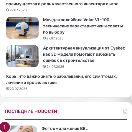
преимущества и роль качественного инвентаря в игре
Н
а
о
27.07.2026
«
в
М
Мяч для волейбола Volar VL-100:
о
и
технические характеристики и советы
с
с
по выбору
т
с
27.07.2026
и
Р
К
о
Архитектурная визуализация от Eyeket:
р
с
как 3D модели помогают избежать
ы
с
ошибок в строительстве
м
и
24.07.2026
.
я
Корь: что важно знать о заболевании, его симптомах,
В
—
лечении и профилактике
Б
2
23.07.2026
е
0
й
2
р
5
у
»
ПОСЛЕДНИЕ НОВОСТИ
т
А
е
н
с
а
Фотоомоложение BBL