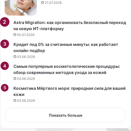
т
с
21.07.2026
а
т
р
а
т
с
Astra Migration: как организовать безопасный переход
о
и
на новую ИТ-платформу
в
я
05.07.2026
а
В
Кредит под 0% за считанные минуты: как работает
л
е
онлайн-подбор
м
н
03.06.2026
и
з
р
а
Самые популярные косметологические процедуры:
о
о
обзор современных методов ухода за кожей
в
п
03.06.2026
о
р
й
Косметика Мёртвого моря: природная сила для вашей
о
к
кожи
в
о
е
03.06.2026
н
р
к
г
Показать больше
у
л
р
а