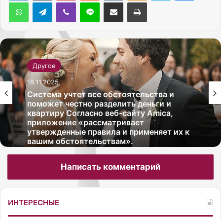
WhatsApp
Telegram
Viber
Line
Поделиться через электронную почту
Печатать
Другое
18.11.2025
Система учтет все обстоятельства и
поможет честно разделить деньги и
квартиру Согласно веб-сайту Amica,
приложение «рассматривает
утвержденные правила и применяет их к
вашим обстоятельствам».
Написать комментарий
ИНТЕРЕСНЫЕ