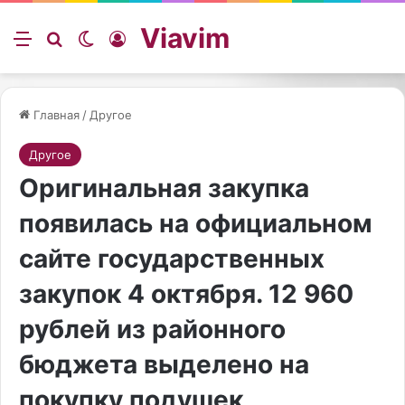
Viavim
Меню
Искать
Switch skin
Войти
Главная
/
Другое
Другое
Оригинальная закупка
появилась на официальном
сайте государственных
закупок 4 октября. 12 960
рублей из районного
бюджета выделено на
покупку подушек,