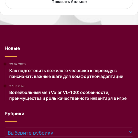
Показать больше
о
в
о
т
к
р
о
Новые
в
е
н
29.07.2026
н
Как подготовить пожилого человека к переезду в
пансионат: важные шаги для комфортной адаптации
о
м
27.07.2026
в
Волейбольный мяч Volar VL-100: особенности,
и
преимущества и роль качественного инвентаря в игре
д
е
Рубрики
.
Рубрики