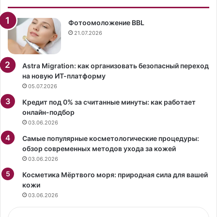
н
и
в
Фотоомоложение BBL
н
21.07.2026
о
в
ь
Astra Migration: как организовать безопасный переход
о
на новую ИТ-платформу
п
05.07.2026
у
Кредит под 0% за считанные минуты: как работает
б
онлайн-подбор
л
03.06.2026
и
к
Самые популярные косметологические процедуры:
о
обзор современных методов ухода за кожей
в
03.06.2026
а
л
Косметика Мёртвого моря: природная сила для вашей
а
кожи
ф
03.06.2026
о
т