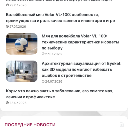
т
й
29.07.2026
е
к
Волейбольный мяч Volar VL-100: особенности,
л
р
преимущества и роль качественного инвентаря в игре
е
е
з
27.07.2026
м
в
д
Мяч для волейбола Volar VL-100:
е
л
технические характеристики и советы
з
я
по выбору
д
ж
27.07.2026
а
и
К
р
Архитектурная визуализация от Eyeket:
л
н
как 3D модели помогают избежать
а
о
ошибок в строительстве
у
й
24.07.2026
д
к
Корь: что важно знать о заболевании, его симптомах,
и
о
лечении и профилактике
я
ж
23.07.2026
Р
и
о
м
а
ПОСЛЕДНИЕ НОВОСТИ