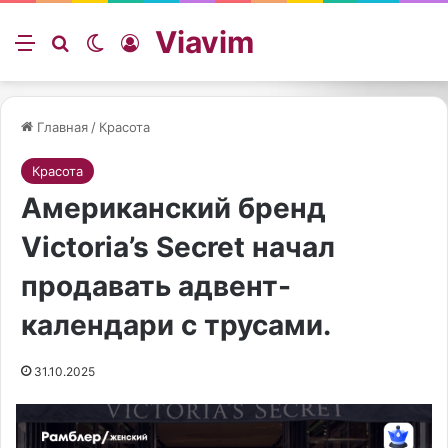
Viavim
Меню
Искать
Switch skin
Войти
Главная
/
Красота
Красота
Американский бренд
Victoria’s Secret начал
продавать адвент-
календари с трусами.
31.10.2025