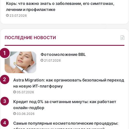
Корь: что важно знать о заболевании, его симптомах,
т
у
лечении и профилактике
а
м
23.07.2026
е
е
т
н
б
т
ы
а
ПОСЛЕДНИЕ НОВОСТИ
т
ф
ь
л
н
и
Фотоомоложение BBL
е
р
21.07.2026
к
т
о
а
е
—
Astra Migration: как организовать безопасный переход
й
и
на новую ИТ-платформу
а
с
05.07.2026
б
т
Кредит под 0% за считанные минуты: как работает
с
о
онлайн-подбор
т
р
03.06.2026
р
и
а
я
Самые популярные косметологические процедуры:
к
э