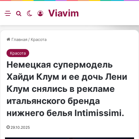
Viavim
Меню
Искать
Switch skin
Войти
Главная
/
Красота
Красота
Немецкая супермодель
Хайди Клум и ее дочь Лени
Клум снялись в рекламе
итальянского бренда
нижнего белья Intimissimi.
29.10.2025