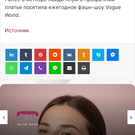
платье посетила ежегодное фэшн-шоу Vogue
World.
Источник
Pinterest
Reddit
Вконтакте
Одноклассники
Skype
Messenger
WhatsApp
Telegram
Viber
Line
Поделиться через электронную почту
Печатать
Красота
26.05.2026
Как сделать себе массаж лица гуаша для