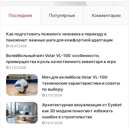
с
л
м
я
е
к
Последние
Популярные
Комментарии
т
о
и
р
к
р
Как подготовить пожилого человека к переезду в
а
е
пансионат: важные шаги для комфортной адаптации
п
к
29.07.2026
о
ц
Волейбольный мяч Volar VL-100: особенности,
с
и
преимущества и роль качественного инвентаря в игре
т
и
е
27.07.2026
к
п
о
Мяч для волейбола Volar VL-100:
е
ж
технические характеристики и советы
н
и
по выбору
н
д
27.07.2026
о
о
п
и
Архитектурная визуализация от Eyeket:
е
н
как 3D модели помогают избежать
р
с
ошибок в строительстве
е
т
24.07.2026
с
р