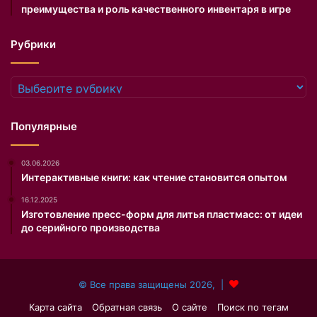
н
ч
преимущества и роль качественного инвентаря в игре
ы
и
е
т
Рубрики
и
ы
э
в
ф
а
Рубрики
ф
е
е
т
к
п
Популярные
т
а
и
р
03.06.2026
в
у
Интерактивные книги: как чтение становится опытом
н
т
ы
ы
16.12.2025
е
с
Изготовление пресс-форм для литья пластмасс: от идеи
ф
я
до серийного производства
о
ч
р
е
м
л
© Все права защищены 2026, |
у
е
л
т
Карта сайта
Обратная связь
О сайте
Поиск по тегам
ы
и