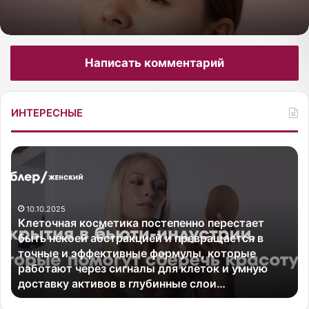
лифтинг-эффекта
Написать комментарий
ИНТЕРЕСНЫЕ
К
О
л
т
е
с
т
р
10.10.2025
о
е
Клеточная косметика постепенно перестает
ч
д
быть некоей абстракцией и превращается в
н
с
точные и эффективные формулы, которые
а
т
работают через сигналы для клеток и умную
я
в
доставку активов в глубинные слои…
к
а
о
д