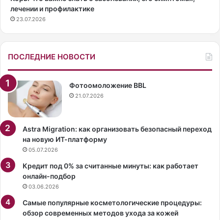
О
лечении и профилактике
д
23.07.2026
н
о
м
у
ПОСЛЕДНИЕ НОВОСТИ
и
з
с
Фотоомоложение BBL
а
21.07.2026
м
ы
х
Astra Migration: как организовать безопасный переход
п
на новую ИТ-платформу
о
05.07.2026
п
Кредит под 0% за считанные минуты: как работает
у
онлайн-подбор
л
03.06.2026
я
р
Самые популярные косметологические процедуры:
н
обзор современных методов ухода за кожей
ы