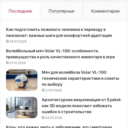
и
1
в
4
Последние
Популярные
Комментарии
О
о
д
к
е
т
Как подготовить пожилого человека к переезду в
с
–
пансионат: важные шаги для комфортной адаптации
с
Р
29.07.2026
е
И
Волейбольный мяч Volar VL-100: особенности,
А
преимущества и роль качественного инвентаря в игре
Н
27.07.2026
о
в
Мяч для волейбола Volar VL-100:
о
технические характеристики и советы
с
по выбору
т
27.07.2026
и
К
Архитектурная визуализация от Eyeket:
р
как 3D модели помогают избежать
ы
ошибок в строительстве
м
24.07.2026
.
Корь: что важно знать о заболевании, его симптомах,