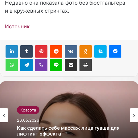
Недавно она показала фото без бюстгальтера
и в кружевных стрингах.
Источник
Pinterest
Reddit
Вконтакте
Одноклассники
Skype
Messenger
WhatsApp
Telegram
Viber
Line
Поделиться через электронную почту
Печатать
Красота
26.05.2026
Как сделать себе массаж лица гуаша для
лифтинг-эффекта