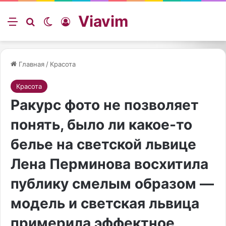
Viavim
Меню
Искать
Switch skin
Войти
Главная
/
Красота
Красота
Ракурс фото не позволяет
понять, было ли какое-то
белье на светской львице
Лена Перминова восхитила
публику смелым образом —
модель и светская львица
примерила эффектное