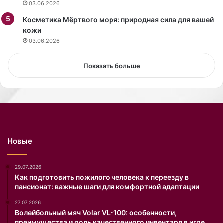
03.06.2026
х
Косметика Мёртвого моря: природная сила для вашей
с
кожи
к
а
03.06.2026
з
о
Показать больше
ч
н
ы
х
м
е
д
Новые
в
е
д
29.07.2026
е
Как подготовить пожилого человека к переезду в
пансионат: важные шаги для комфортной адаптации
й
с
27.07.2026
е
Волейбольный мяч Volar VL-100: особенности,
г
преимущества и роль качественного инвентаря в игре