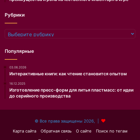
о
д
Рубрики
н
я
и
Рубрики
с
п
о
Популярные
л
н
03.06.2026
и
Интерактивные книги: как чтение становится опытом
л
о
16.12.2025
с
Изготовление пресс-форм для литья пластмасс: от идеи
ь
до серийного производства
9
3
г
© Все права защищены 2026, |
о
д
Карта сайта
Обратная связь
О сайте
Поиск по тегам
а